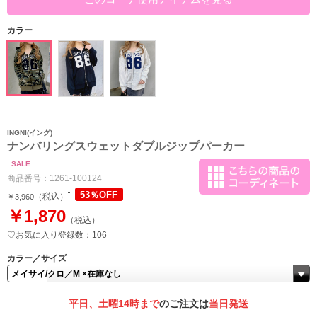
カラー
INGNI(イング)
ナンバリングスウェットダブルジップパーカー
SALE
商品番号：
1261-100124
53％OFF
（税込）
￥3,960
￥1,870
（税込）
♡お気に入り登録数：106
カラー／サイズ
平日、土曜14時まで
のご注文は
当日発送