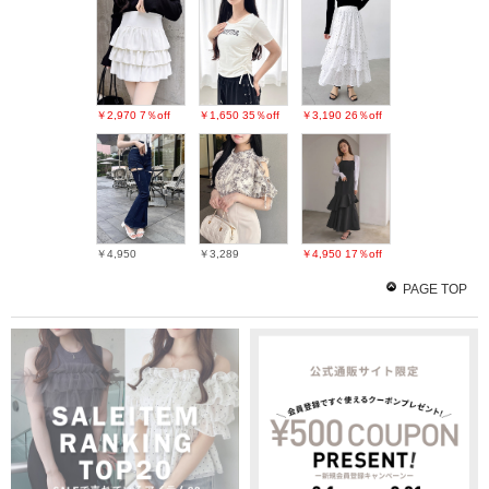
￥2,970
7％off
￥1,650
35％off
￥3,190
26％off
￥4,950
￥3,289
￥4,950
17％off
PAGE TOP