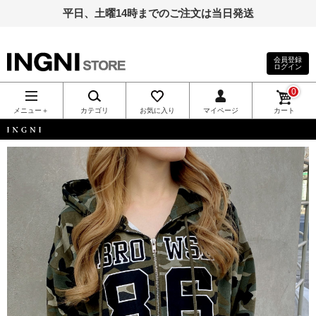
平日、土曜14時までのご注文は当日発送
会員登録
ログイン
INGNI（イン
0
グ）公式通
メニュー＋
カテゴリ
お気に入り
マイページ
カート
販｜INGNI
INGNI
STORE