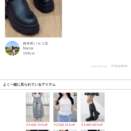
錦糸町パルコ店
Nana
158cm
powered by
よく一緒に見られているアイテム
￥3,630
15％off
￥2,530
15％off
￥3,960
48％off