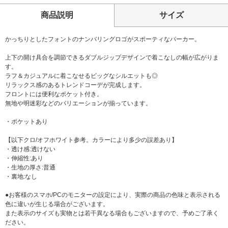
商品説明
サイズ
かっちりとしたフォントのナンバリングロゴがスポーティなパーカー。
上下の開け具合を調節できるダブルジップデザインで着こなしの幅が広がりま
す。
ラフ＆カジュアルに着こなせるビッグなシルエットも◎
リラックス感のあるトレンドコーデが完成します。
フロントには便利なポケット付き。
無地や明迷彩などのバリエーションが揃っています。
・ポケットあり
【以下クロ/オフホワイト参考。カラーにより多少の誤差あり】
・透け感:透けない
・伸縮性:あり
・生地の厚さ:普通
・裏地:なし
●お客様のスマホ/PCのモニターの設定により、実際の商品の色味と表示される
色に違いが生じる場合がございます。
また表示のサイズも実物とは若干異なる場合もございますので、予めご了承く
ださい。