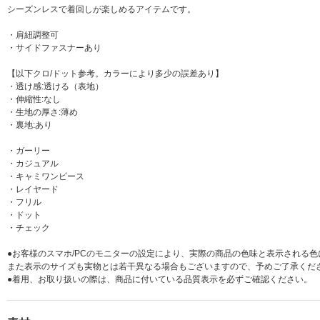
シーズンレスで着回しが楽しめるアイテムです。
・肩紐調整可
・サイドファスナーあり
【以下クロ/ドット参考。カラーにより多少の誤差あり】
・透け感:透ける（表地）
・伸縮性:なし
・生地の厚さ:薄め
・裏地:あり
・ガーリー
・カジュアル
・キャミワンピース
・レイヤード
・フリル
・ドット
・チェック
●お客様のスマホ/PCのモニターの設定により、実際の商品の色味と表示される
また表示のサイズも実物とは若干異なる場合もございますので、予めご了承くだ
●着用、お取り扱いの際は、商品に付いている品質表示を必ずご確認ください。