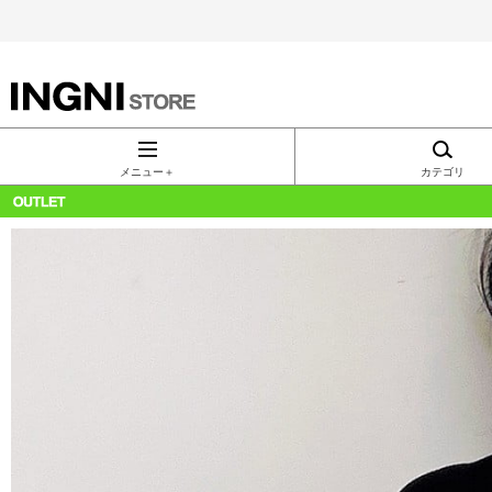
INGNI（イン
グ）公式通
メニュー＋
カテゴリ
販｜INGNI
STORE