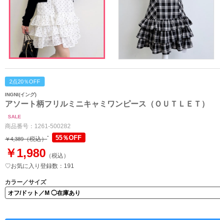
2点20％OFF
INGNI(イング)
アソート柄フリルミニキャミワンピース（ＯＵＴＬＥＴ）
SALE
商品番号：
1261-500282
55％OFF
（税込）
￥4,389
￥1,980
（税込）
♡お気に入り登録数：191
カラー／サイズ