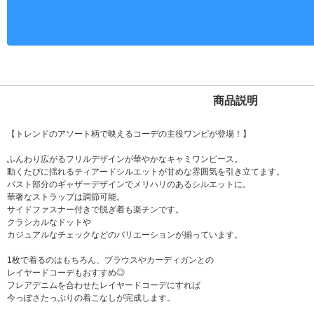
商品説明
【トレンドのアソート柄で映えるコーデの主役ワンピが登場！】
ふんわり広がるフリルデザインが華やかなキャミワンピース。
動くたびに揺れるティアードシルエットが甘めな雰囲気を引き立てます。
バスト部分のギャザーデザインでメリハリのあるシルエットに。
華奢なストラップは調節可能。
サイドファスナー付きで脱ぎ着も楽チンです。
クラシカルなドットや
カジュアルなチェックなどのバリエーションが揃っています。
1枚で着るのはもちろん、ブラウスやカーディガンとの
レイヤードコーデもおすすめ◎
フレアデニムを合わせたレイヤードコーデにすれば
今っぽさたっぷりの着こなしが完成します。