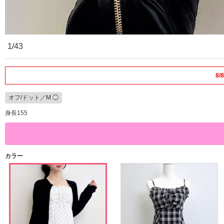
1/43
8
オフ/ドット／M ◯
身長155
カラー