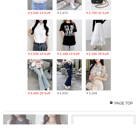
￥2,530
15％off
￥2,970
￥2,750
31％off
￥2,530
15％off
￥2,189
13％off
￥3,190
26％off
￥4,400
20％off
￥4,950
￥3,289
PAGE TOP