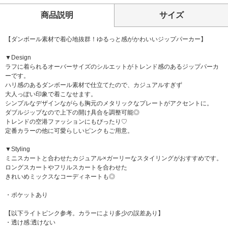
商品説明
サイズ
【ダンボール素材で着心地抜群！ゆるっと感がかわいいジップパーカー】
▼Design
ラフに着られるオーバーサイズのシルエットがトレンド感のあるジップパーカ
ーです。
ハリ感のあるダンボール素材で仕立てたので、カジュアルすぎず
大人っぽい印象で着こなせます。
シンプルなデザインながらも胸元のメタリックなプレートがアクセントに。
ダブルジップなので上下の開け具合を調整可能◎
トレンドの空港ファッションにもぴったり♡
定番カラーの他に可愛らしいピンクもご用意。
▼Styling
ミニスカートと合わせたカジュアル×ガーリーなスタイリングがおすすめです。
ロングスカートやフリルスカートを合わせた
きれいめミックスなコーディネートも◎
・ポケットあり
【以下ライトピンク参考。カラーにより多少の誤差あり】
・透け感:透けない