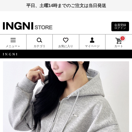
平日、土曜14時までのご注文は当日発送
会員登録
ログイン
INGNI（イン
0
グ）公式通
メニュー＋
カテゴリ
お気に入り
マイページ
カート
販｜INGNI
INGNI
STORE