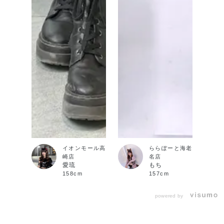
イオンモール高
ららぽーと海老
崎店
名店
愛琉
もち
158cm
157cm
powered by