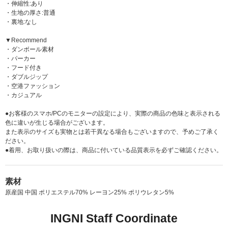
・伸縮性:あり
・生地の厚さ:普通
・裏地:なし
▼Recommend
・ダンボール素材
・パーカー
・フード付き
・ダブルジップ
・空港ファッション
・カジュアル
●お客様のスマホ/PCのモニターの設定により、実際の商品の色味と表示される
色に違いが生じる場合がございます。
また表示のサイズも実物とは若干異なる場合もございますので、予めご了承く
ださい。
●着用、お取り扱いの際は、商品に付いている品質表示を必ずご確認ください。
素材
原産国 中国 ポリエステル70% レーヨン25% ポリウレタン5%
INGNI Staff Coordinate