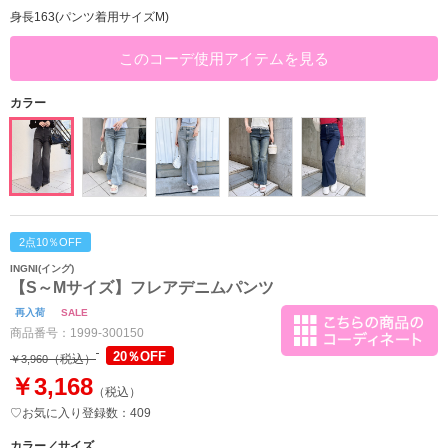
身長163(パンツ着用サイズM)
このコーデ使用アイテムを見る
カラー
2点10％OFF
INGNI(イング)
【S～Mサイズ】フレアデニムパンツ
再入荷
SALE
商品番号：
1999-300150
20％OFF
（税込）
￥3,960
￥3,168
（税込）
♡お気に入り登録数：409
カラー／サイズ