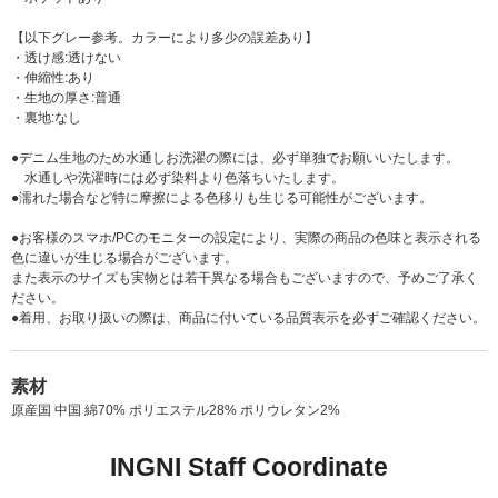
【以下グレー参考。カラーにより多少の誤差あり】
・透け感:透けない
・伸縮性:あり
・生地の厚さ:普通
・裏地:なし
●デニム生地のため水通しお洗濯の際には、必ず単独でお願いいたします。
水通しや洗濯時には必ず染料より色落ちいたします。
●濡れた場合など特に摩擦による色移りも生じる可能性がございます。
●お客様のスマホ/PCのモニターの設定により、実際の商品の色味と表示される
色に違いが生じる場合がございます。
また表示のサイズも実物とは若干異なる場合もございますので、予めご了承く
ださい。
●着用、お取り扱いの際は、商品に付いている品質表示を必ずご確認ください。
素材
原産国 中国 綿70% ポリエステル28% ポリウレタン2%
INGNI Staff Coordinate