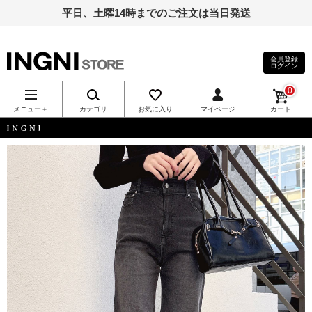
平日、土曜14時までのご注文は当日発送
会員登録
ログイン
INGNI（イン
0
グ）公式通
メニュー＋
カテゴリ
お気に入り
マイページ
カート
販｜INGNI
INGNI
STORE