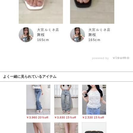
大宮ルミネ店
大宮ルミネ店
舞桜
舞桜
165cm
165cm
powered by
よく一緒に見られているアイテム
￥3,960
20％off
￥3,630
15％off
￥2,530
15％off