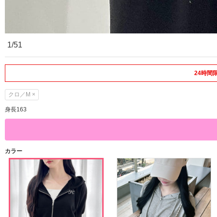
1/51
24時間
クロ／M ×
身長163
カラー