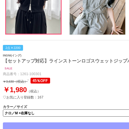
2点￥2200
INGNI(イング)
【セットアップ対応】ラインストーンロゴスウェットジップ
SALE
商品番号：
1261-100301
45％OFF
（税込）
￥3,630
￥1,980
（税込）
♡お気に入り登録数：167
カラー／サイズ