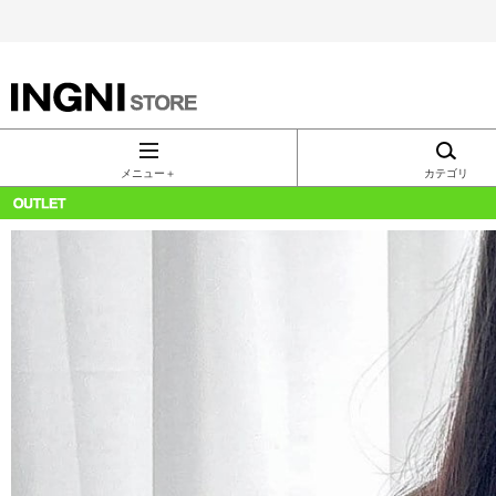
INGNI（イン
グ）公式通
メニュー＋
カテゴリ
販｜INGNI
STORE