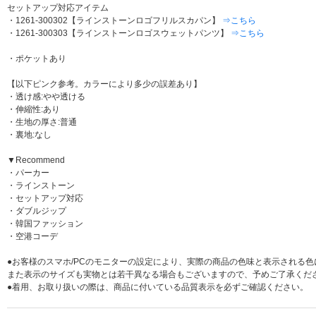
セットアップ対応アイテム
・1261-300302【ラインストーンロゴフリルスカパン】
⇒こちら
・1261-300303【ラインストーンロゴスウェットパンツ】
⇒こちら
・ポケットあり
【以下ピンク参考。カラーにより多少の誤差あり】
・透け感:やや透ける
・伸縮性:あり
・生地の厚さ:普通
・裏地:なし
▼Recommend
・パーカー
・ラインストーン
・セットアップ対応
・ダブルジップ
・韓国ファッション
・空港コーデ
●お客様のスマホ/PCのモニターの設定により、実際の商品の色味と表示される
また表示のサイズも実物とは若干異なる場合もございますので、予めご了承くだ
●着用、お取り扱いの際は、商品に付いている品質表示を必ずご確認ください。