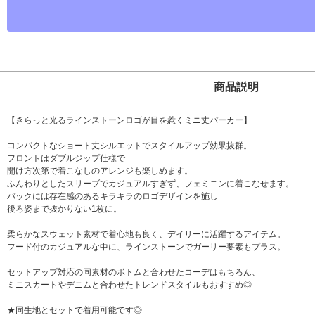
商品説明
【きらっと光るラインストーンロゴが目を惹くミニ丈パーカー】
コンパクトなショート丈シルエットでスタイルアップ効果抜群。
フロントはダブルジップ仕様で
開け方次第で着こなしのアレンジも楽しめます。
ふんわりとしたスリーブでカジュアルすぎず、フェミニンに着こなせます。
バックには存在感のあるキラキラのロゴデザインを施し
後ろ姿まで抜かりない1枚に。
柔らかなスウェット素材で着心地も良く、デイリーに活躍するアイテム。
フード付のカジュアルな中に、ラインストーンでガーリー要素もプラス。
セットアップ対応の同素材のボトムと合わせたコーデはもちろん、
ミニスカートやデニムと合わせたトレンドスタイルもおすすめ◎
★同生地とセットで着用可能です◎