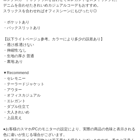
デニムを合わせたきれいめカジュアルコーデもおすすめ。
スラックスを合わせればオフィスシーンにもぴったり◎
・ポケットあり
・バックスリットあり
【以下ライトベージュ参考。カラーにより多少の誤差あり】
・透け感:透けない
・伸縮性:なし
・生地の厚さ:普通
・裏地:あり
▼Recommend
・セレモニー
・テーラードジャケット
・アウター
・オフィスカジュアル
・エレガント
・ダブル仕立て
・大人きれいめ
・上品見え
●お客様のスマホ/PCのモニターの設定により、実際の商品の色味と表示される
色に違いが生じる場合がございます。