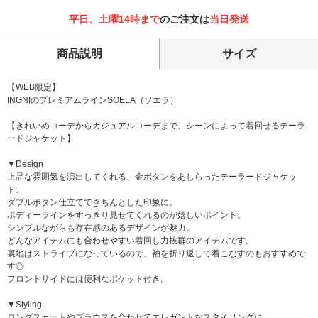
平日、土曜14時まで
のご注文は
当日発送
商品説明
サイズ
【WEB限定】
INGNIのプレミアムラインSOELA（ソエラ）
【きれいめコーデからカジュアルコーデまで、シーンによって着回せるテーラ
ードジャケット】
▼Design
上品な雰囲気を演出してくれる、金ボタンをあしらったテーラードジャケッ
ト。
ダブルボタン仕立てできちんとした印象に。
ボディーラインをすっきり見せてくれるのが嬉しいポイント。
シンプルながらも存在感のあるデザインが魅力。
どんなアイテムにも合わせやすい着回し力抜群のアイテムです。
裏地はストライプになっているので、袖を折り返して着こなすのもおすすめで
す◎
フロントサイドには便利なポケット付き。
▼Styling
ロングスカートやブラウスを合わせてエレガントなスタイリングに。