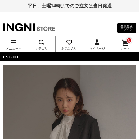
平日、土曜14時までのご注文は当日発送
会員登録
ログイン
INGNI（イン
0
グ）公式通
メニュー＋
カテゴリ
お気に入り
マイページ
カート
販｜INGNI
INGNI
STORE