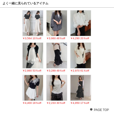
よく一緒に見られているアイテム
￥3,564
10％off
￥3,960
48％off
￥4,290
20％off
￥2,860
53％off
￥3,289
49％off
￥2,970
61％off
￥4,400
18％off
￥2,233
30％off
￥4,950
17％off
PAGE TOP