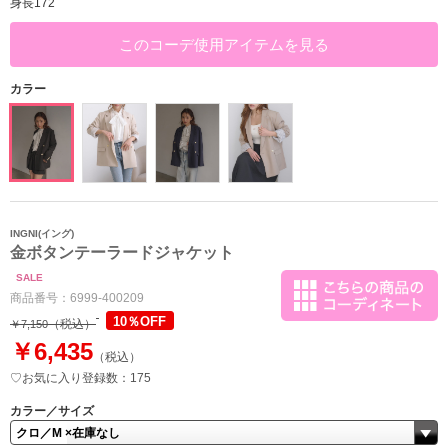
身長172
このコーデ使用アイテムを見る
カラー
INGNI(イング)
金ボタンテーラードジャケット
SALE
商品番号：
6999-400209
10％OFF
（税込）
￥7,150
￥6,435
（税込）
♡お気に入り登録数：175
カラー／サイズ