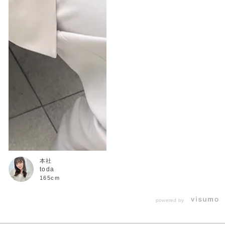
本社
toda
165cm
powered by