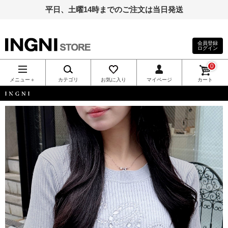
平日、土曜14時までのご注文は当日発送
会員登録
ログイン
INGNI（イン
0
グ）公式通
メニュー＋
カテゴリ
お気に入り
マイページ
カート
販｜INGNI
INGNI
STORE