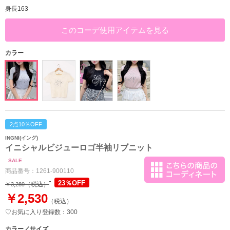
身長163
このコーデ使用アイテムを見る
カラー
2点10％OFF
INGNI(イング)
イニシャルビジューロゴ半袖リブニット
SALE
商品番号：
1261-900110
23％OFF
（税込）
￥3,289
￥2,530
（税込）
♡お気に入り登録数：300
カラー／サイズ