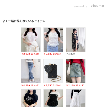
powered by
よく一緒に見られているアイテム
￥2,673
10％off
￥2,530
15％off
￥4,389
￥4,389
11％off
￥2,750
31％off
￥2,189
33％off