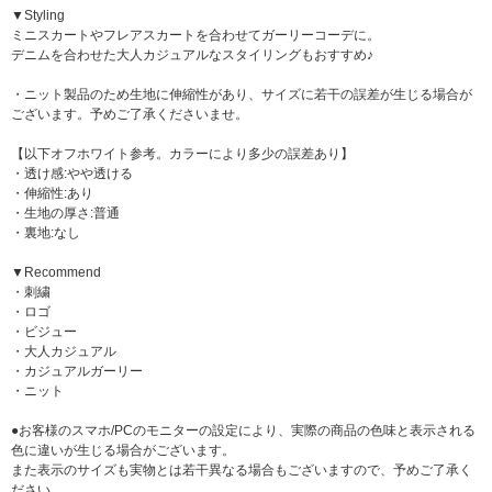
▼Styling
ミニスカートやフレアスカートを合わせてガーリーコーデに。
デニムを合わせた大人カジュアルなスタイリングもおすすめ♪
・ニット製品のため生地に伸縮性があり、サイズに若干の誤差が生じる場合が
ございます。予めご了承くださいませ。
【以下オフホワイト参考。カラーにより多少の誤差あり】
・透け感:やや透ける
・伸縮性:あり
・生地の厚さ:普通
・裏地:なし
▼Recommend
・刺繍
・ロゴ
・ビジュー
・大人カジュアル
・カジュアルガーリー
・ニット
●お客様のスマホ/PCのモニターの設定により、実際の商品の色味と表示される
色に違いが生じる場合がございます。
また表示のサイズも実物とは若干異なる場合もございますので、予めご了承く
ださい。