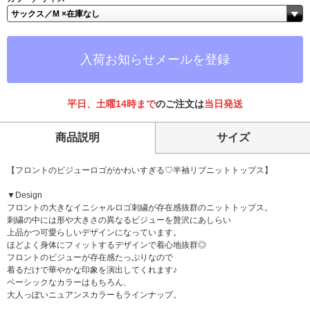
入荷お知らせメールを登録
平日、土曜14時まで
のご注文は
当日発送
商品説明
サイズ
【フロントのビジューロゴがかわいすぎる♡半袖リブニットトップス】
▼Design
フロントの大きなイニシャルロゴ刺繍が存在感抜群のニットトップス。
刺繍の中には形や大きさの異なるビジューを贅沢にあしらい
上品かつ可愛らしいデザインになっています。
ほどよく身体にフィットするデザインで着心地抜群◎
フロントのビジューが存在感たっぷりなので
着るだけで華やかな印象を演出してくれます♪
ベーシックなカラーはもちろん、
大人っぽいニュアンスカラーもラインナップ。