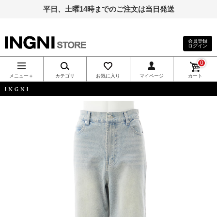
平日、土曜14時までのご注文は当日発送
会員登録
ログイン
INGNI（イン
0
グ）公式通
メニュー＋
カテゴリ
お気に入り
マイページ
カート
販｜INGNI
INGNI
STORE