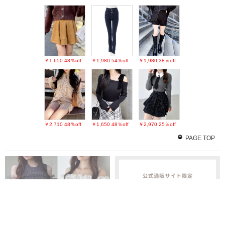
￥1,650
48％off
￥1,980
54％off
￥1,980
38％off
￥2,710
48％off
￥1,650
48％off
￥2,970
25％off
PAGE TOP