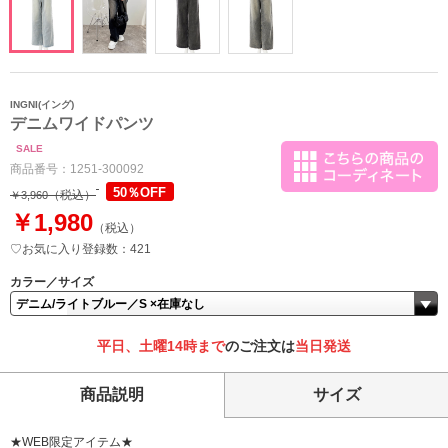
INGNI(イング)
デニムワイドパンツ
SALE
商品番号：
1251-300092
50％OFF
（税込）
￥3,960
￥1,980
（税込）
♡お気に入り登録数：421
カラー／サイズ
平日、土曜14時まで
のご注文は
当日発送
商品説明
サイズ
★WEB限定アイテム★