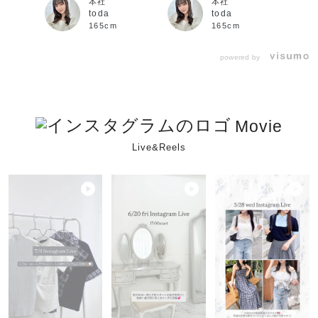
本社
本社
toda
toda
165cm
165cm
powered by
Movie
Live&Reels