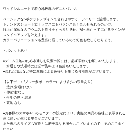
ワイドシルエットで着心地抜群のデニムパンツ。
ベーシックな5ポケットデザインで合わせやすく、デイリーに活躍します。
トレンドのショート丈トップスにもバランス良く合わせられるのが◎。
股上が深めなのでウエスト周りをすっきり見せ、裾へ向かって広がるラインが
スタイルアップを叶えます。
カラーバリエーションも豊富に揃っているので何色も欲しくなりそう。
・ポケットあり
●デニム生地のため水通しお洗濯の際には、必ず単独でお願いいたします。
水通しや洗濯時には必ず染料より色落ちいたします。
●濡れた場合など特に摩擦による色移りも生じる可能性がございます。
【以下デニム/ブルー参考。カラーにより多少の誤差あり】
・透け感:透けない
・伸縮性:なし
・生地の厚さ:普通
・裏地:なし
●お客様のスマホ/PCのモニターの設定により、実際の商品の色味と表示される
色に違いが生じる場合がございます。
また表示のサイズも実物とは若干異なる場合もございますので、予めご了承く
ださい。