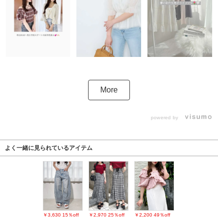
More
powered by
よく一緒に見られているアイテム
￥3,630
15％off
￥2,970
25％off
￥2,200
49％off