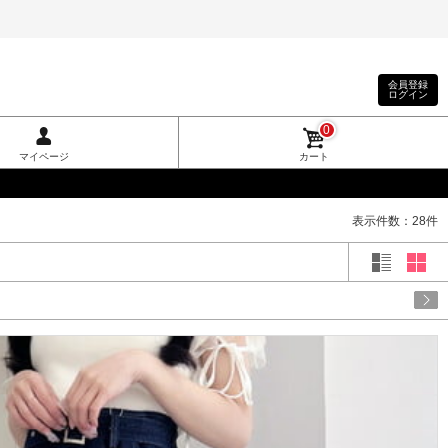
会員登録
ログイン
0
マイページ
カート
表示件数：28件