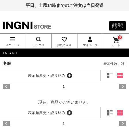
平日、土曜14時までのご注文は当日発送
会員登録
ログイン
INGNI（イン
0
グ）公式通
メニュー＋
カテゴリ
お気に入り
マイページ
カート
販｜INGNI
INGNI
冬服
表示件数：0件
STORE
表示順変更・絞り込み
1
現在、商品がございません。
表示順変更・絞り込み
1