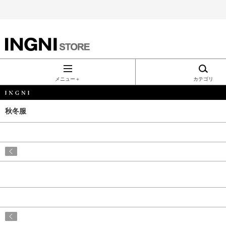
INGNI（イン
グ）公式通
メニュー＋
カテゴリ
販｜INGNI
秋冬服
STORE