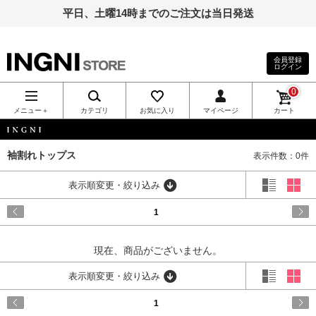
平日、土曜14時までのご注文は当日発送
会員登録
ログイン
INGNI（イン
0
グ）公式通
メニュー＋
カテゴリ
お気に入り
マイページ
カート
販｜INGNI
INGNI
袖割れトップス
表示件数：0件
STORE
表示順変更・絞り込み
1
現在、商品がございません。
表示順変更・絞り込み
1