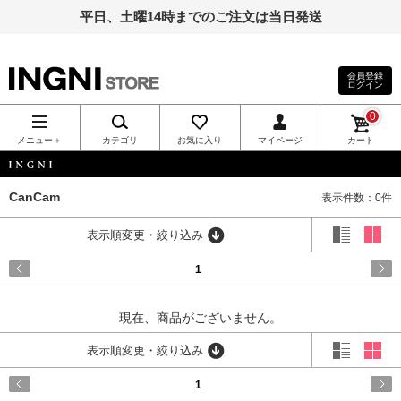
平日、土曜14時までのご注文は当日発送
会員登録
ログイン
INGNI（イン
0
グ）公式通
メニュー＋
カテゴリ
お気に入り
マイページ
カート
販｜INGNI
INGNI
CanCam
表示件数：0件
STORE
表示順変更・絞り込み
1
現在、商品がございません。
表示順変更・絞り込み
1