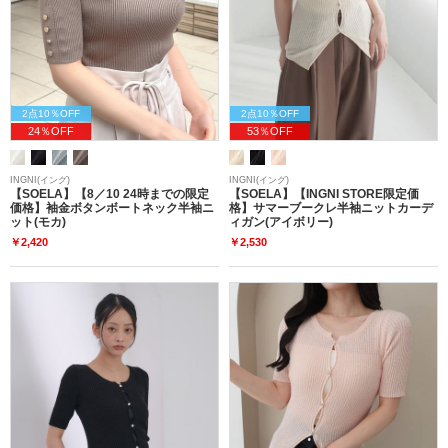
2点10％OFF
2点10％OFF
24％OFF
53％OFF
INGNI(イング)
INGNI(イング)
【SOELA】【8／10 24時までの限定
【SOELA】【INGNI STORE限定価
価格】袖金ボタンボートネック半袖ニ
格】サマーブークレ半袖ニットカーデ
ット(モカ)
ィガン(アイボリー)
￥2,420
￥2,530