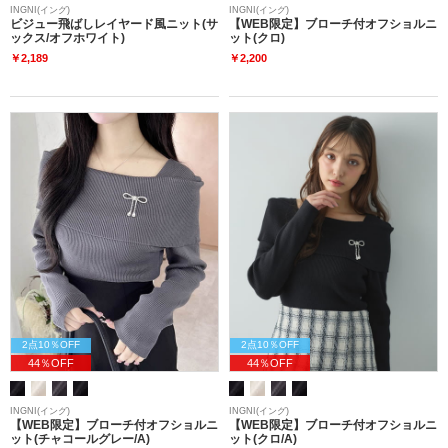
INGNI(イング)
INGNI(イング)
ビジュー飛ばしレイヤード風ニット(サ
【WEB限定】ブローチ付オフショルニ
ックス/オフホワイト)
ット(クロ)
￥2,189
￥2,200
2点10％OFF
2点10％OFF
44％OFF
44％OFF
INGNI(イング)
INGNI(イング)
【WEB限定】ブローチ付オフショルニ
【WEB限定】ブローチ付オフショルニ
ット(チャコールグレー/A)
ット(クロ/A)