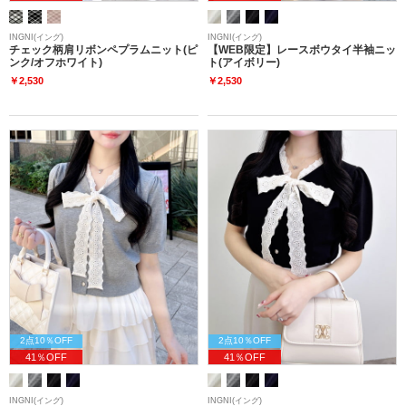
INGNI(イング)
INGNI(イング)
チェック柄肩リボンペプラムニット(ピ
【WEB限定】レースボウタイ半袖ニッ
ンク/オフホワイト)
ト(アイボリー)
￥2,530
￥2,530
2点10％OFF
2点10％OFF
41％OFF
41％OFF
INGNI(イング)
INGNI(イング)