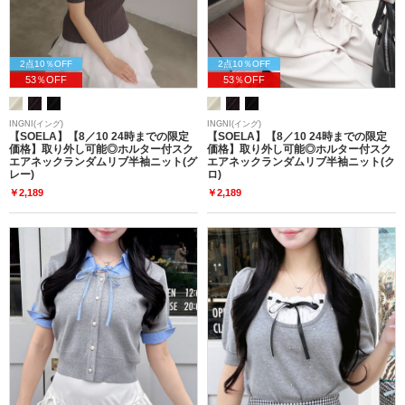
2点10％OFF
2点10％OFF
53％OFF
53％OFF
INGNI(イング)
INGNI(イング)
【SOELA】【8／10 24時までの限定
【SOELA】【8／10 24時までの限定
価格】取り外し可能◎ホルター付スク
価格】取り外し可能◎ホルター付スク
エアネックランダムリブ半袖ニット(グ
エアネックランダムリブ半袖ニット(ク
レー)
ロ)
￥2,189
￥2,189