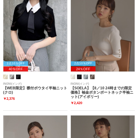
2点10％OFF
2点10％OFF
40％OFF
24％OFF
INGNI(イング)
INGNI(イング)
【WEB限定】襟付ボウタイ半袖ニット
【SOELA】【8／10 24時までの限定
(クロ)
価格】袖金ボタンボートネック半袖ニ
ット(アイボリー)
￥2,376
￥2,420