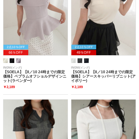
2点10％OFF
2点10％OFF
66％OFF
49％OFF
INGNI(イング)
INGNI(イング)
【SOELA】【8／10 24時までの限定
【SOELA】【8／10 24時までの限定
価格】ペプラムオフショルデザインニ
価格】シアースキッパーリブニット(ア
ット(ラベンダー)
イボリー)
￥2,189
￥2,189