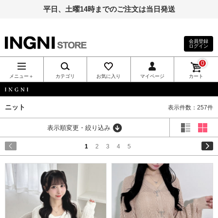
平日、土曜14時までのご注文は当日発送
会員登録
ログイン
INGNI（イン
0
グ）公式通
メニュー＋
カテゴリ
お気に入り
マイページ
カート
販｜INGNI
INGNI
ニット
表示件数：257件
STORE
表示順変更・絞り込み
1
2
3
4
5