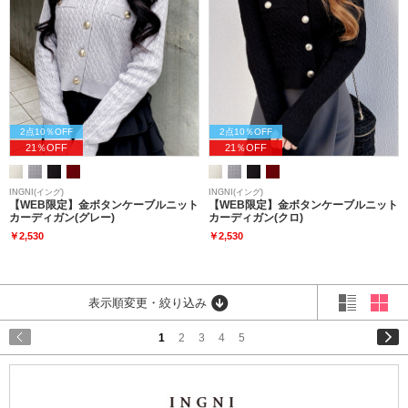
2点10％OFF
2点10％OFF
21％OFF
21％OFF
INGNI(イング)
INGNI(イング)
【WEB限定】金ボタンケーブルニット
【WEB限定】金ボタンケーブルニット
カーディガン(グレー)
カーディガン(クロ)
￥2,530
￥2,530
表示順変更・絞り込み
1
2
3
4
5