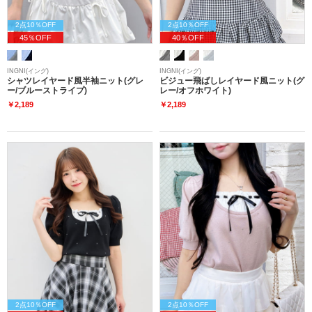
2点10％OFF
2点10％OFF
45％OFF
40％OFF
INGNI(イング)
INGNI(イング)
シャツレイヤード風半袖ニット(グレ
ビジュー飛ばしレイヤード風ニット(グ
ー/ブルーストライプ)
レー/オフホワイト)
￥2,189
￥2,189
2点10％OFF
2点10％OFF