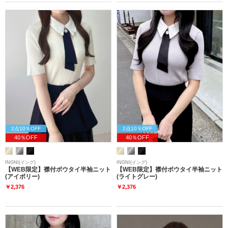
2点10％OFF
2点10％OFF
40％OFF
40％OFF
INGNI(イング)
INGNI(イング)
【WEB限定】襟付ボウタイ半袖ニット
【WEB限定】襟付ボウタイ半袖ニット
(アイボリー)
(ライトグレー)
￥2,376
￥2,376