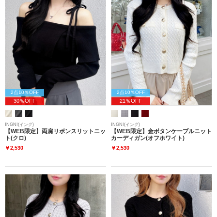
2点10％OFF
2点10％OFF
30％OFF
21％OFF
INGNI(イング)
INGNI(イング)
【WEB限定】両肩リボンスリットニッ
【WEB限定】金ボタンケーブルニット
ト(クロ)
カーディガン(オフホワイト)
￥2,530
￥2,530