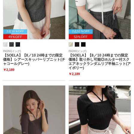
2点10％OFF
2点10％OFF
49％OFF
53％OFF
INGNI(イング)
INGNI(イング)
【SOELA】【8／10 24時までの限定
【SOELA】【8／10 24時までの限定
価格】シアースキッパーリブニット(チ
価格】取り外し可能◎ホルター付スク
ャコールグレー)
エアネックランダムリブ半袖ニット(ア
イボリー)
￥2,189
￥2,189