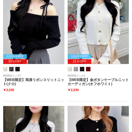
2点10％OFF
2点10％OFF
30％OFF
21％OFF
INGNI(イング)
INGNI(イング)
【WEB限定】両肩リボンスリットニッ
【WEB限定】金ボタンケーブルニット
ト(クロ)
カーディガン(オフホワイト)
￥2,530
￥2,530