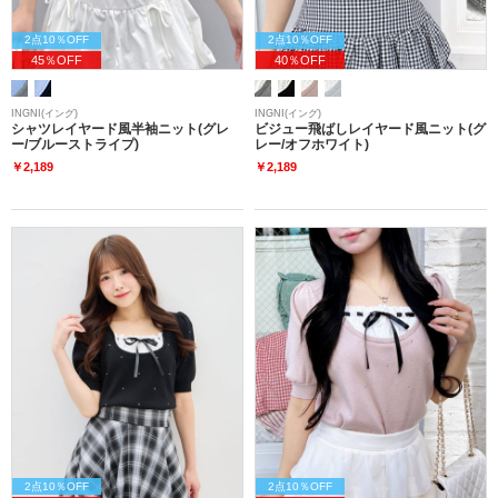
2点10％OFF
2点10％OFF
45％OFF
40％OFF
INGNI(イング)
INGNI(イング)
シャツレイヤード風半袖ニット(グレ
ビジュー飛ばしレイヤード風ニット(グ
ー/ブルーストライプ)
レー/オフホワイト)
￥2,189
￥2,189
2点10％OFF
2点10％OFF