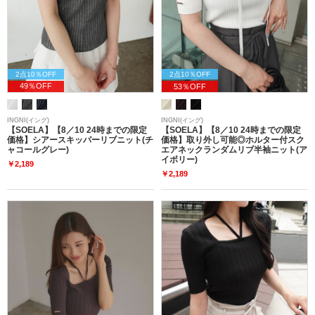
2点10％OFF
2点10％OFF
49％OFF
53％OFF
INGNI(イング)
INGNI(イング)
【SOELA】【8／10 24時までの限定
【SOELA】【8／10 24時までの限定
価格】シアースキッパーリブニット(チ
価格】取り外し可能◎ホルター付スク
ャコールグレー)
エアネックランダムリブ半袖ニット(ア
イボリー)
￥2,189
￥2,189