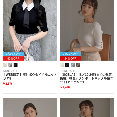
2点10％OFF
2点10％OFF
40％OFF
24％OFF
INGNI(イング)
INGNI(イング)
【WEB限定】襟付ボウタイ半袖ニット
【SOELA】【8／10 24時までの限定
(クロ)
価格】袖金ボタンボートネック半袖ニ
ット(アイボリー)
￥2,376
￥2,420