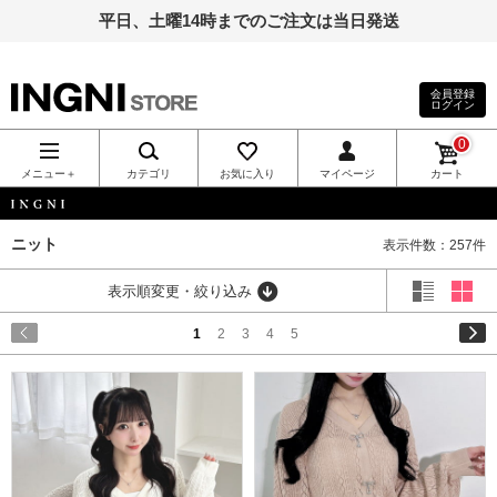
平日、土曜14時までのご注文は当日発送
会員登録
ログイン
INGNI（イン
0
グ）公式通
メニュー＋
カテゴリ
お気に入り
マイページ
カート
販｜INGNI
INGNI
ニット
表示件数：257件
STORE
表示順変更・絞り込み
1
2
3
4
5