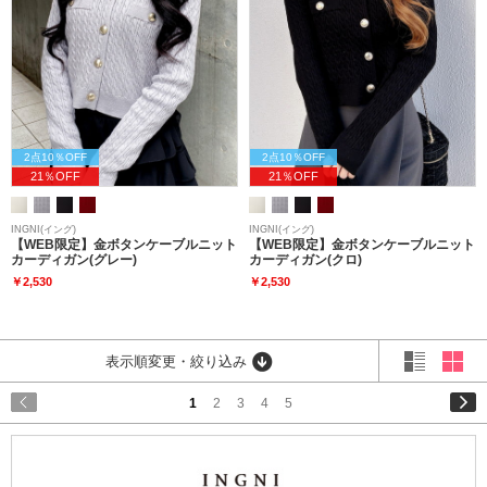
2点10％OFF
2点10％OFF
21％OFF
21％OFF
INGNI(イング)
INGNI(イング)
【WEB限定】金ボタンケーブルニット
【WEB限定】金ボタンケーブルニット
カーディガン(グレー)
カーディガン(クロ)
￥2,530
￥2,530
表示順変更・絞り込み
1
2
3
4
5