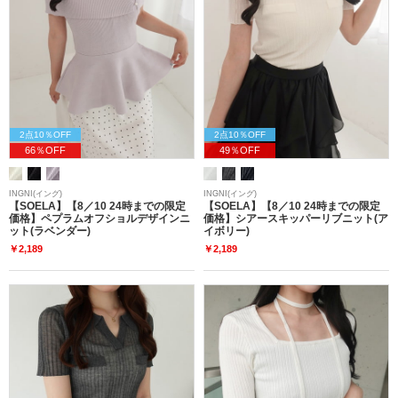
2点10％OFF
2点10％OFF
66％OFF
49％OFF
INGNI(イング)
INGNI(イング)
【SOELA】【8／10 24時までの限定
【SOELA】【8／10 24時までの限定
価格】ペプラムオフショルデザインニ
価格】シアースキッパーリブニット(ア
ット(ラベンダー)
イボリー)
￥2,189
￥2,189