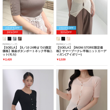
2点10％OFF
2点10％OFF
24％OFF
53％OFF
INGNI(イング)
INGNI(イング)
【SOELA】【8／10 24時までの限定
【SOELA】【INGNI STORE限定価
価格】袖金ボタンボートネック半袖ニ
格】サマーブークレ半袖ニットカーデ
ット(モカ)
ィガン(アイボリー)
￥2,420
￥2,530