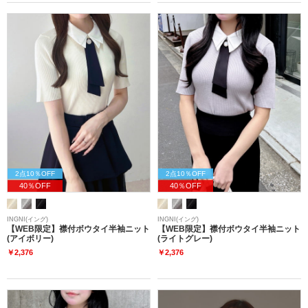
2点10％OFF
2点10％OFF
40％OFF
40％OFF
INGNI(イング)
INGNI(イング)
【WEB限定】襟付ボウタイ半袖ニット
【WEB限定】襟付ボウタイ半袖ニット
(アイボリー)
(ライトグレー)
￥2,376
￥2,376