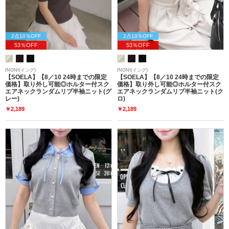
2点10％OFF
2点10％OFF
53％OFF
53％OFF
INGNI(イング)
INGNI(イング)
【SOELA】【8／10 24時までの限定
【SOELA】【8／10 24時までの限定
価格】取り外し可能◎ホルター付スク
価格】取り外し可能◎ホルター付スク
エアネックランダムリブ半袖ニット(グ
エアネックランダムリブ半袖ニット(ク
レー)
ロ)
￥2,189
￥2,189