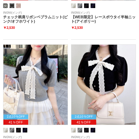
INGNI(イング)
INGNI(イング)
チェック柄肩リボンペプラムニット(ピ
【WEB限定】レースボウタイ半袖ニッ
ンク/オフホワイト)
ト(アイボリー)
￥2,530
￥2,530
2点10％OFF
2点10％OFF
41％OFF
41％OFF
INGNI(イング)
INGNI(イング)