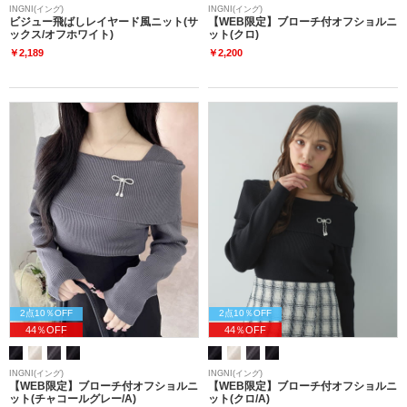
INGNI(イング)
INGNI(イング)
ビジュー飛ばしレイヤード風ニット(サ
【WEB限定】ブローチ付オフショルニ
ックス/オフホワイト)
ット(クロ)
￥2,189
￥2,200
2点10％OFF
2点10％OFF
44％OFF
44％OFF
INGNI(イング)
INGNI(イング)
【WEB限定】ブローチ付オフショルニ
【WEB限定】ブローチ付オフショルニ
ット(チャコールグレー/A)
ット(クロ/A)