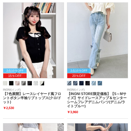
2点10％OFF
2点10％OFF
15％OFF
20％OFF
INGNI(イング)
INGNI(イング)
【7色展開】レースレイヤード風フロ
【INGNI STORE限定価格】【S～Mサ
ントボタン半袖リブトップス(クロ/ド
イズ】サイドレースアップ＆センター
ット)
シームフレアデニムパンツ(デニム/ラ
イトブルー)
￥2,530
￥3,960