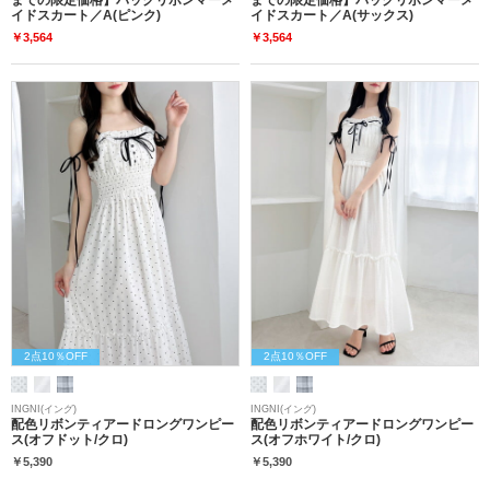
イドスカート／A(ピンク)
イドスカート／A(サックス)
￥3,564
￥3,564
2点10％OFF
2点10％OFF
INGNI(イング)
INGNI(イング)
配色リボンティアードロングワンピー
配色リボンティアードロングワンピー
ス(オフドット/クロ)
ス(オフホワイト/クロ)
￥5,390
￥5,390