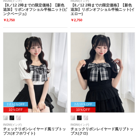
INGNI(イング)
INGNI(イング)
【8／12 2時までの限定価格】【新色
【8／12 2時までの限定価格】【新色
追加】リボンオフショル半袖ニット(ピ
追加】リボンオフショル半袖ニット(イ
ンクベージュ)
エロー)
￥2,750
￥2,750
2点10％OFF
2点10％OFF
10％OFF
10％OFF
INGNI(イング)
INGNI(イング)
チェックリボンレイヤード風リブトッ
チェックリボンレイヤード風リブトッ
プス(オフホワイト)
プス(クロ)