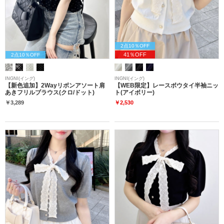
2点10％OFF
41％OFF
2点10％OFF
INGNI(イング)
INGNI(イング)
【新色追加】2Wayリボンアソート肩
【WEB限定】レースボウタイ半袖ニッ
あきフリルブラウス(クロ/ドット)
ト(アイボリー)
￥3,289
￥2,530