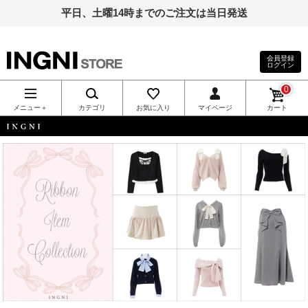
平日、土曜14時までのご注文は当日発送
会員登録
ログイン
INGNI（イン
0
グ）公式通
メニュー＋
カテゴリ
お気に入り
マイページ
カート
販｜INGNI
INGNI
STORE