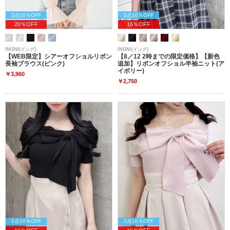
2点10％OFF
2点10％OFF
20％OFF
16％OFF
INGNI(イング)
INGNI(イング)
【WEB限定】シアーオフショルリボン
【8／12 2時までの限定価格】【新色
長袖ブラウス(ピンク)
追加】リボンオフショル半袖ニット(ア
イボリー)
￥3,960
￥2,750
2点10％OFF
2点10％OFF