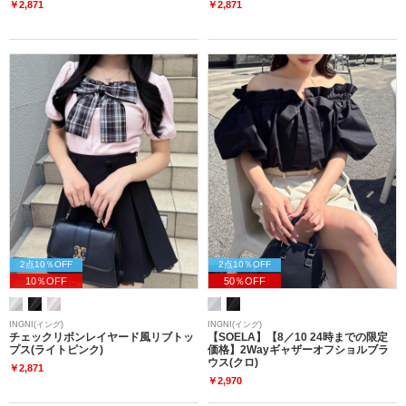
￥2,871
￥2,871
2点10％OFF
2点10％OFF
10％OFF
50％OFF
INGNI(イング)
INGNI(イング)
チェックリボンレイヤード風リブトッ
【SOELA】【8／10 24時までの限定
プス(ライトピンク)
価格】2Wayギャザーオフショルブラ
ウス(クロ)
￥2,871
￥2,970