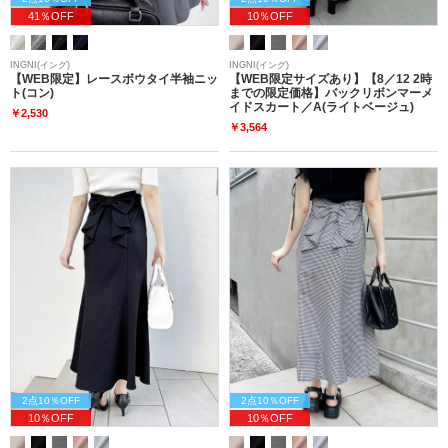
41％OFF
10％OFF
INGNI(イング)
INGNI(イング)
【WEB限定】レースボウタイ半袖ニッ
【WEB限定サイズあり】【8／12 2時
ト(コン)
までの限定価格】バックリボンマーメ
イドスカート／A(ライトベージュ)
￥2,530
￥3,564
2点10％OFF
2点10％OFF
10％OFF
10％OFF