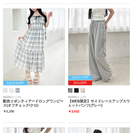
2点10％OFF
20％OFF
2点10％OFF
INGNI(イング)
INGNI(イング)
配色リボンティアードロングワンピー
【WEB限定】サイドレースアップスウ
ス(オフチェック/クロ)
ェットパンツ(グレー)
￥5,390
￥3,432