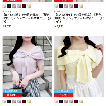
16％OFF
16％OFF
INGNI(イング)
INGNI(イング)
【8／12 2時までの限定価格】【新色
【8／12 2時までの限定価格】【新色
追加】リボンオフショル半袖ニット(ク
追加】リボンオフショル半袖ニット(ピ
ロ)
ンク)
￥2,750
￥2,750
2点10％OFF
2点10％OFF
16％OFF
16％OFF