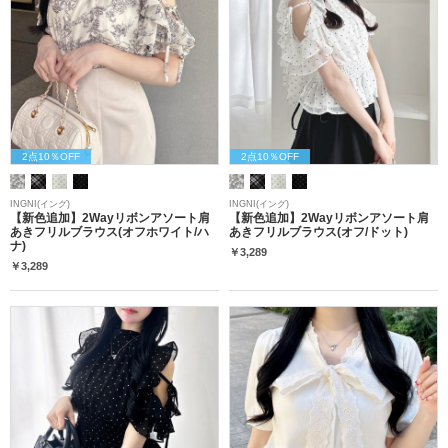
2点10％OFF
2点10％OFF
INGNI(イング)
INGNI(イング)
【新色追加】2Wayリボンアソート肩
【新色追加】2Wayリボンアソート肩
あきフリルブラウス(オフホワイト/ハ
あきフリルブラウス(オフ/ドット)
ナ)
￥3,289
￥3,289