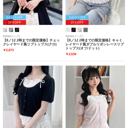
2点10％OFF
2点10％OFF
10％OFF
15％OFF
INGNI(イング)
INGNI(イング)
【8／12 2時までの限定価格】チェッ
【8／12 2時までの限定価格】キャミ
クレイヤード風リブトップス(クロ)
レイヤード風ダブルリボンレースリブ
トップス(オフ/ドット)
￥2,673
￥2,530