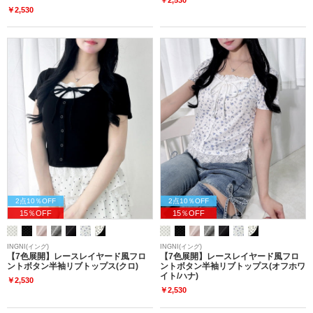
￥2,530
2点10％OFF
2点10％OFF
15％OFF
15％OFF
INGNI(イング)
INGNI(イング)
【7色展開】レースレイヤード風フロ
【7色展開】レースレイヤード風フロ
ントボタン半袖リブトップス(クロ)
ントボタン半袖リブトップス(オフホワ
イト/ハナ)
￥2,530
￥2,530