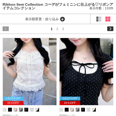
Ribbon Item Collection コーデがフェミニンに仕上がる♡リボンア
イテムコレクション
表示件数：133件
表示順変更・絞り込み
1
2
3
2点10％OFF
2点10％OFF
15％OFF
15％OFF
INGNI(イング)
INGNI(イング)