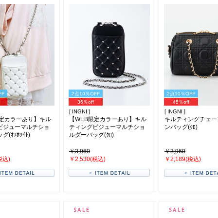
FF
2点10％OFF
2点10％OFF
36％off
45％off
[ INGNI ]
[ INGNI ]
限定カラーあり】キル
【WEB限定カラーあり】キル
キルティングチェー
ビジューマルチショ
ティングビジューマルチショ
ンバッグ(ｸﾛ)
(ｵﾌﾎﾜｲﾄ)
ルダーバッグ(ｸﾛ)
￥3,960
￥3,960
税込)
￥2,530(税込)
￥2,189(税込)