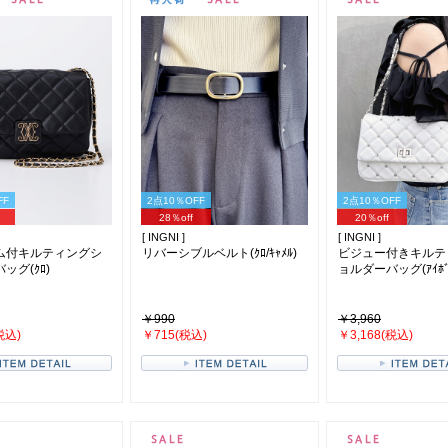
FF
2点10％OFF
2点10％OFF
28％off
20％off
[ INGNI ]
[ INGNI ]
ム付キルティングシ
リバーシブルベルト(ｸﾛ/ｷｬﾒﾙ)
ビジュー付きキルテ
ッグ(ｸﾛ)
ョルダーバッグ(ｱｲﾎﾞ
￥990
￥3,960
税込)
￥715(税込)
￥3,168(税込)