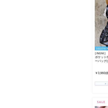
2点10％O
[ INGNI ]
ポケット
ーバッグ(ｸ
￥3,960(