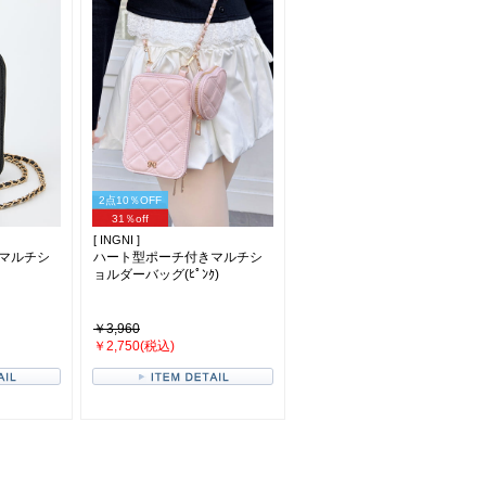
2点10％OFF
31％off
[ INGNI ]
マルチシ
ハート型ポーチ付きマルチシ
ョルダーバッグ(ﾋﾟﾝｸ)
￥3,960
￥2,750(税込)