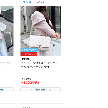
2点10％OFF
17％off
[ INGNI ]
ニティシ
エンブレム付キルティングシ
)
ョルダーバッグ(ｵﾌﾎﾜｲﾄ)
￥3,960
￥3,300(税込)