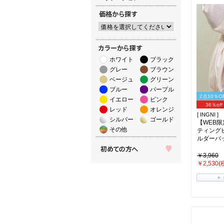
ホワイト
ブラック
グレー
ブラウン
ベージュ
グリーン
ブルー
パープル
2点10％O
イエロー
ピンク
36％off
レッド
オレンジ
[ INGNI ]
シルバー
ゴールド
【WEB
その他
ティング
ルダーバッグ
￥3,960
￥2,530(