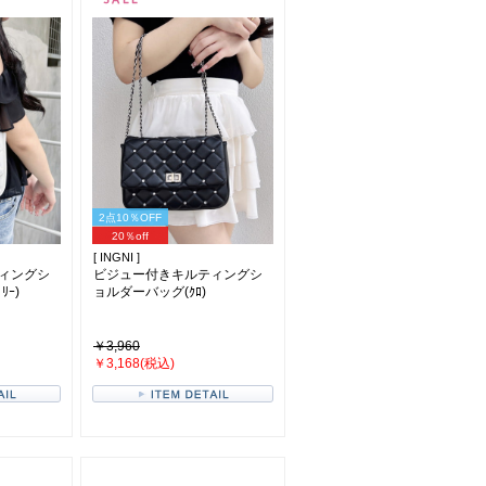
2点10％OFF
20％off
[ INGNI ]
ィングシ
ビジュー付きキルティングシ
ﾘｰ)
ョルダーバッグ(ｸﾛ)
￥3,960
￥3,168(税込)