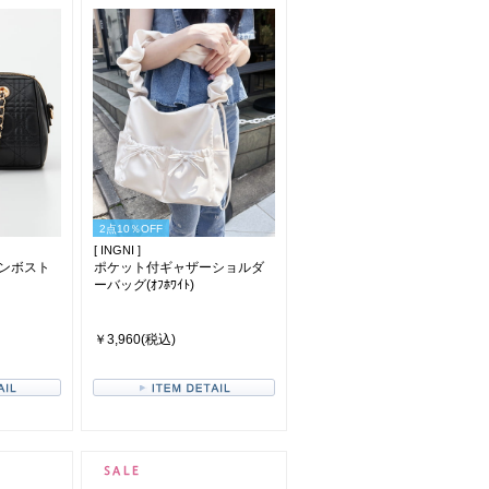
2点10％OFF
[ INGNI ]
ンボスト
ポケット付ギャザーショルダ
ーバッグ(ｵﾌﾎﾜｲﾄ)
￥3,960(税込)