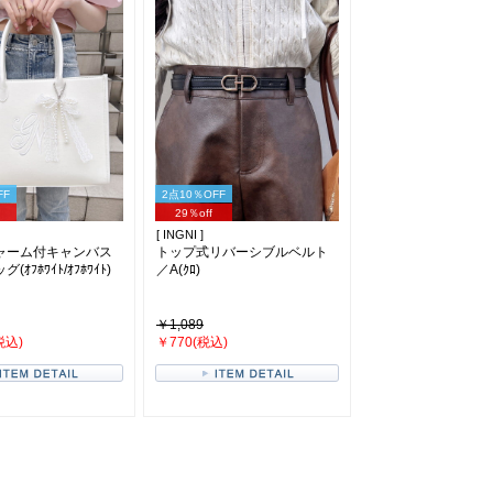
FF
2点10％OFF
29％off
[ INGNI ]
ャーム付キャンバス
トップ式リバーシブルベルト
ｵﾌﾎﾜｲﾄ/ｵﾌﾎﾜｲﾄ)
／A(ｸﾛ)
￥1,089
税込)
￥770(税込)