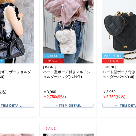
2点10％OFF
2点10％OFF
FF
31％off
31％off
[ INGNI ]
[ INGNI ]
付ギャザーショルダ
ハート型ポーチ付きマルチシ
ハート型ポーチ付き
ﾛ)
ョルダーバッグ(ｵﾌﾎﾜｲﾄ)
ョルダーバッグ(ｸﾛ)
税込)
￥3,960
￥3,960
￥2,750(税込)
￥2,750(税込)