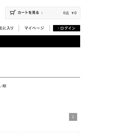
0点
￥0
い順
1