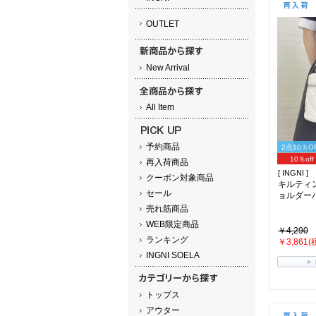
OUTLET
New Arrival
All Item
予約商品
2点10％O
10％off
再入荷商品
[ INGNI ]
クーポン対象商品
キルティ
セール
ョルダーバッ
売れ筋商品
WEB限定商品
￥4,290
ランキング
￥3,861(
INGNI SOELA
トップス
アウター