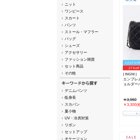
ニット
ワンピース
スカート
パンツ
ストール・マフラー
バッグ
シューズ
アクセサリー
ファッション雑貨
2点10％O
セット商品
17％off
その他
[ INGNI ]
エンブレ
ョルダーバ
デニムパンツ
低身長
￥3,960
スカパン
￥3,300(
夏小物
UV・冷房対策
リボン
セットアップ
オケージョン