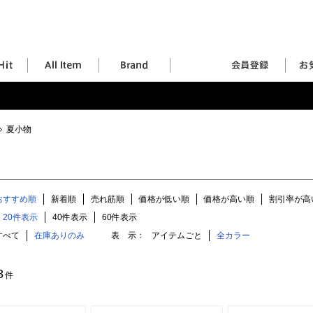
夏小物
おすすめ順
新着順
売れ筋順
価格が低い順
価格が高い順
割引率が高
20件表示
40件表示
60件表示
すべて
在庫ありのみ
表 示：
アイテムごと
全カラー
8
件