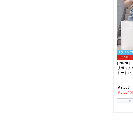
2点10％O
10％off
[ INGNI ]
リボンチ
トートバッグ(
￥3,960
￥3,564(