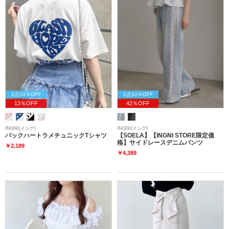
2点10％OFF
2点10％OFF
13％OFF
42％OFF
INGNI(イング)
INGNI(イング)
バックハートラメチュニックTシャツ
【SOELA】【INGNI STORE限定価
格】サイドレースデニムパンツ
￥2,189
￥4,389