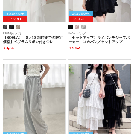
2点10％OFF
2点10％OFF
27％OFF
20％OFF
INGNI(イング)
INGNI(イング)
【SOELA】【8／10 24時までの限定
【セットアップ】ラメポンチジップパ
価格】ペプラムリボン付きジレ
ーカー＋スカパン／セットアップ
￥4,730
￥4,752
2点10％OFF
2点10％OFF