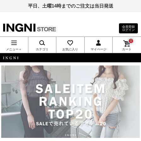
平日、土曜14時までのご注文は当日発送
会員登録
ログイン
INGNI（イン
0
グ）公式通
メニュー＋
カテゴリ
お気に入り
マイページ
カート
販｜INGNI
INGNI
STORE