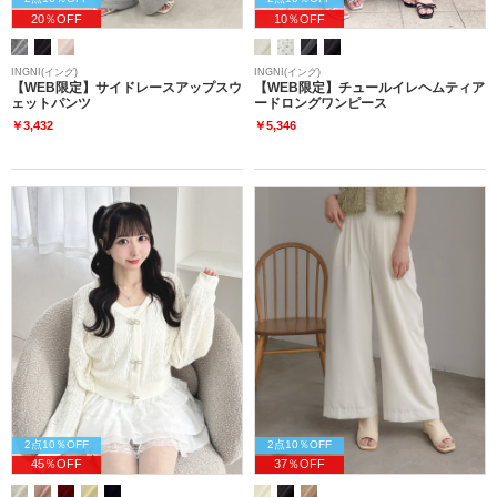
20％OFF
10％OFF
INGNI(イング)
INGNI(イング)
【WEB限定】サイドレースアップスウ
【WEB限定】チュールイレヘムティア
ェットパンツ
ードロングワンピース
￥3,432
￥5,346
2点10％OFF
2点10％OFF
45％OFF
37％OFF