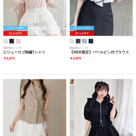
2点10％OFF
2点10％OFF
10％OFF
25％OFF
INGNI(イング)
INGNI(イング)
ビジューロゴ刺繍Tシャツ
【WEB限定】パールピン付ブラウス
￥2,673
￥2,970