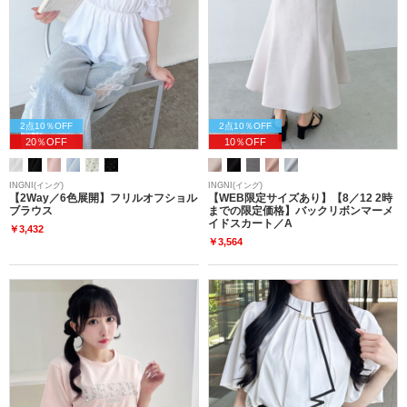
2点10％OFF
2点10％OFF
20％OFF
10％OFF
INGNI(イング)
INGNI(イング)
【2Way／6色展開】フリルオフショル
【WEB限定サイズあり】【8／12 2時
ブラウス
までの限定価格】バックリボンマーメ
イドスカート／A
￥3,432
￥3,564