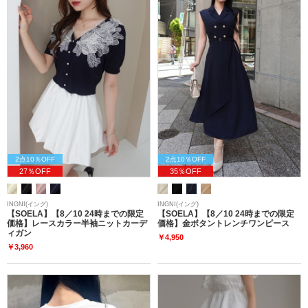
2点10％OFF
2点10％OFF
27％OFF
35％OFF
INGNI(イング)
INGNI(イング)
【SOELA】【8／10 24時までの限定
【SOELA】【8／10 24時までの限定
価格】レースカラー半袖ニットカーデ
価格】金ボタントレンチワンピース
ィガン
￥4,950
￥3,960