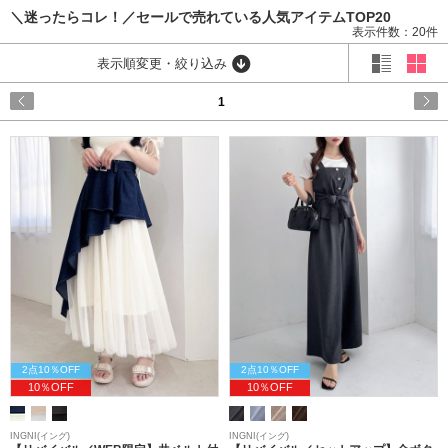
＼迷ったらコレ！／セールで売れている人気アイテムTOP20
表示件数：20件
表示順変更・絞り込み
1
2点10％OFF
2点10％OFF
10％OFF
10％OFF
INGNI(イング)
INGNI(イング)