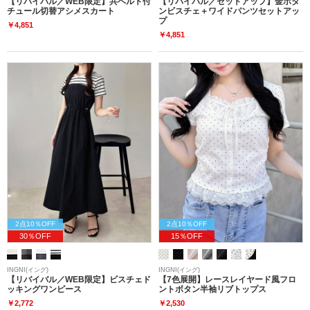
【リバイバル／WEB限定】共ベルト付
【リバイバル／セットアップ】金ボタ
チュール切替アシメスカート
ンビスチェ＋ワイドパンツセットアッ
プ
￥4,851
￥4,851
2点10％OFF
2点10％OFF
30％OFF
15％OFF
INGNI(イング)
INGNI(イング)
【リバイバル／WEB限定】ビスチェド
【7色展開】レースレイヤード風フロ
ッキングワンピース
ントボタン半袖リブトップス
￥2,772
￥2,530