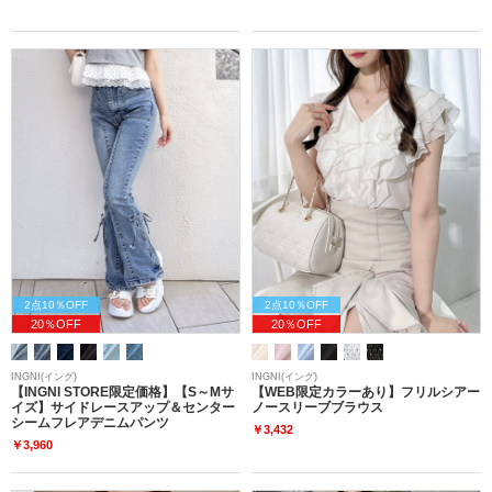
2点10％OFF
2点10％OFF
20％OFF
20％OFF
INGNI(イング)
INGNI(イング)
【INGNI STORE限定価格】【S～Mサ
【WEB限定カラーあり】フリルシアー
イズ】サイドレースアップ＆センター
ノースリーブブラウス
シームフレアデニムパンツ
￥3,432
￥3,960