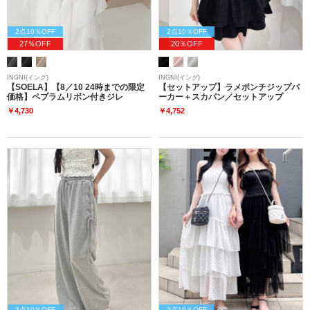
2点10％OFF
2点10％OFF
27％OFF
20％OFF
INGNI(イング)
INGNI(イング)
【SOELA】【8／10 24時までの限定
【セットアップ】ラメポンチジップパ
価格】ペプラムリボン付きジレ
ーカー＋スカパン／セットアップ
￥4,730
￥4,752
2点10％OFF
2点10％OFF