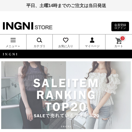
平日、土曜14時までのご注文は当日発送
会員登録
ログイン
INGNI（イン
0
グ）公式通
メニュー＋
カテゴリ
お気に入り
マイページ
カート
販｜INGNI
INGNI
STORE