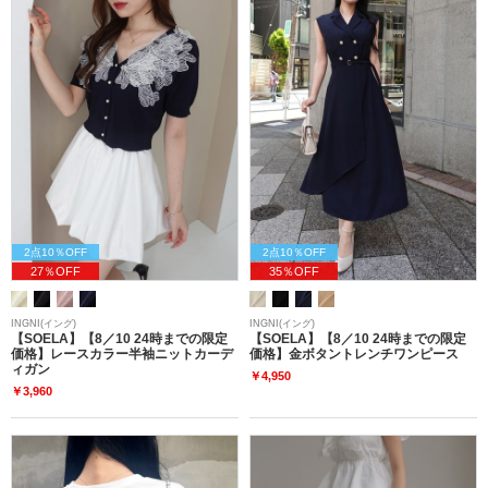
2点10％OFF
2点10％OFF
27％OFF
35％OFF
INGNI(イング)
INGNI(イング)
【SOELA】【8／10 24時までの限定
【SOELA】【8／10 24時までの限定
価格】レースカラー半袖ニットカーデ
価格】金ボタントレンチワンピース
ィガン
￥4,950
￥3,960