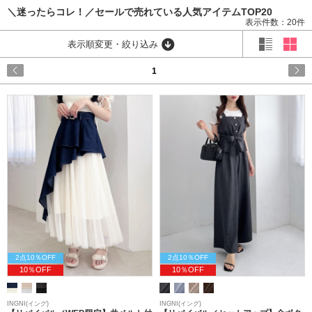
＼迷ったらコレ！／セールで売れている人気アイテムTOP20
表示件数：20件
表示順変更・絞り込み
1
2点10％OFF
2点10％OFF
10％OFF
10％OFF
INGNI(イング)
INGNI(イング)