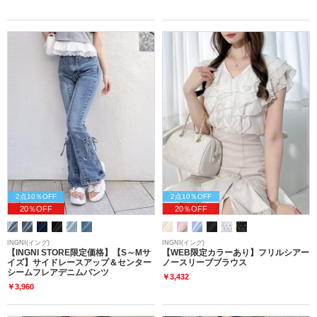
2点10％OFF
2点10％OFF
20％OFF
20％OFF
INGNI(イング)
INGNI(イング)
【INGNI STORE限定価格】【S～Mサ
【WEB限定カラーあり】フリルシアー
イズ】サイドレースアップ＆センター
ノースリーブブラウス
シームフレアデニムパンツ
￥3,432
￥3,960