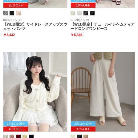
20％OFF
10％OFF
INGNI(イング)
INGNI(イング)
【WEB限定】サイドレースアップスウ
【WEB限定】チュールイレヘムティア
ェットパンツ
ードロングワンピース
￥3,432
￥5,346
2点10％OFF
2点10％OFF
45％OFF
37％OFF