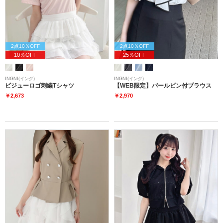
2点10％OFF
2点10％OFF
10％OFF
25％OFF
INGNI(イング)
INGNI(イング)
ビジューロゴ刺繍Tシャツ
【WEB限定】パールピン付ブラウス
￥2,673
￥2,970