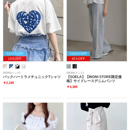
2点10％OFF
2点10％OFF
13％OFF
42％OFF
INGNI(イング)
INGNI(イング)
バックハートラメチュニックTシャツ
【SOELA】【INGNI STORE限定価
格】サイドレースデニムパンツ
￥2,189
￥4,389