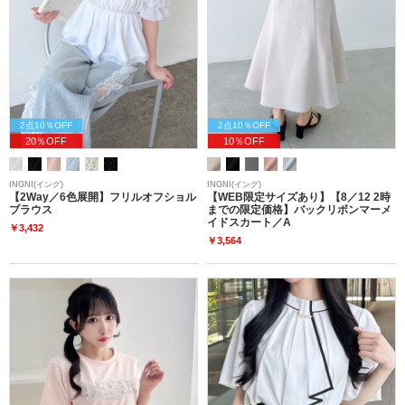
2点10％OFF
2点10％OFF
20％OFF
10％OFF
INGNI(イング)
INGNI(イング)
【2Way／6色展開】フリルオフショル
【WEB限定サイズあり】【8／12 2時
ブラウス
までの限定価格】バックリボンマーメ
イドスカート／A
￥3,432
￥3,564