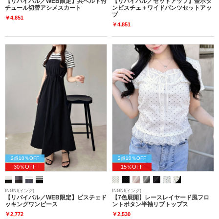
【リバイバル／WEB限定】共ベルト付
【リバイバル／セットアップ】金ボタ
チュール切替アシメスカート
ンビスチェ＋ワイドパンツセットアッ
プ
￥4,851
￥4,851
2点10％OFF
2点10％OFF
30％OFF
15％OFF
INGNI(イング)
INGNI(イング)
【リバイバル／WEB限定】ビスチェド
【7色展開】レースレイヤード風フロ
ッキングワンピース
ントボタン半袖リブトップス
￥2,772
￥2,530