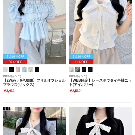
2点10％OFF
2点10％OFF
20％OFF
41％OFF
INGNI(イング)
INGNI(イング)
【2Way／6色展開】フリルオフショル
【WEB限定】レースボウタイ半袖ニッ
ブラウス(サックス)
ト(アイボリー)
￥3,432
￥2,530