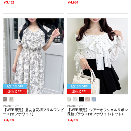
￥3,432
￥4,950
2点10％OFF
2点10％OFF
24％OFF
20％OFF
INGNI(イング)
INGNI(イング)
【WEB限定】肩あき花柄フリルワンピ
【WEB限定】シアーオフショルリボン
ース(オフホワイト)
長袖ブラウス(オフホワイト/ドット)
￥4,950
￥3,960