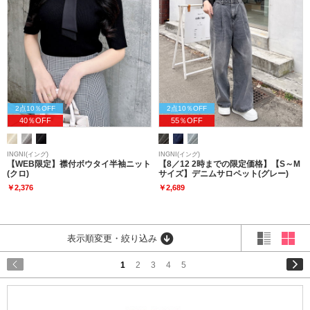
2点10％OFF
2点10％OFF
40％OFF
55％OFF
INGNI(イング)
INGNI(イング)
【WEB限定】襟付ボウタイ半袖ニット
【8／12 2時までの限定価格】【S～M
(クロ)
サイズ】デニムサロペット(グレー)
￥2,376
￥2,689
表示順変更・絞り込み
1
2
3
4
5