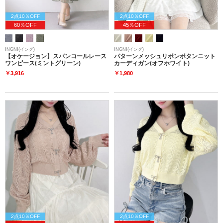
2点10％OFF
2点10％OFF
60％OFF
45％OFF
INGNI(イング)
INGNI(イング)
【オケージョン】スパンコールレース
パターンメッシュリボンボタンニット
ワンピース(ミントグリーン)
カーディガン(オフホワイト)
￥3,916
￥1,980
2点10％OFF
2点10％OFF