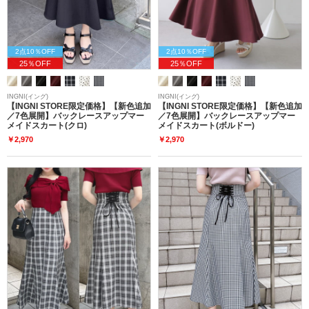
2点10％OFF
2点10％OFF
25％OFF
25％OFF
INGNI(イング)
INGNI(イング)
【INGNI STORE限定価格】【新色追加
【INGNI STORE限定価格】【新色追加
／7色展開】バックレースアップマー
／7色展開】バックレースアップマー
メイドスカート(クロ)
メイドスカート(ボルドー)
￥2,970
￥2,970