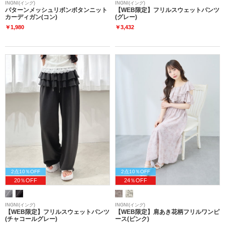
INGNI(イング)
INGNI(イング)
パターンメッシュリボンボタンニット
【WEB限定】フリルスウェットパンツ
カーディガン(コン)
(グレー)
￥1,980
￥3,432
2点10％OFF
2点10％OFF
20％OFF
24％OFF
INGNI(イング)
INGNI(イング)
【WEB限定】フリルスウェットパンツ
【WEB限定】肩あき花柄フリルワンピ
(チャコールグレー)
ース(ピンク)