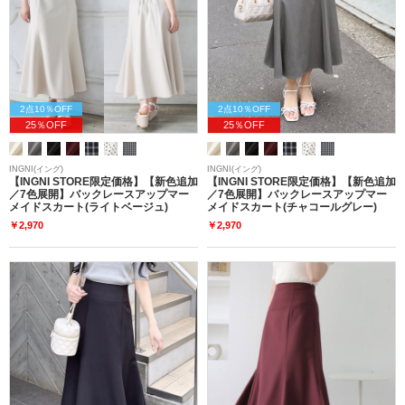
2点10％OFF
2点10％OFF
25％OFF
25％OFF
INGNI(イング)
INGNI(イング)
【INGNI STORE限定価格】【新色追加
【INGNI STORE限定価格】【新色追加
／7色展開】バックレースアップマー
／7色展開】バックレースアップマー
メイドスカート(ライトベージュ)
メイドスカート(チャコールグレー)
￥2,970
￥2,970