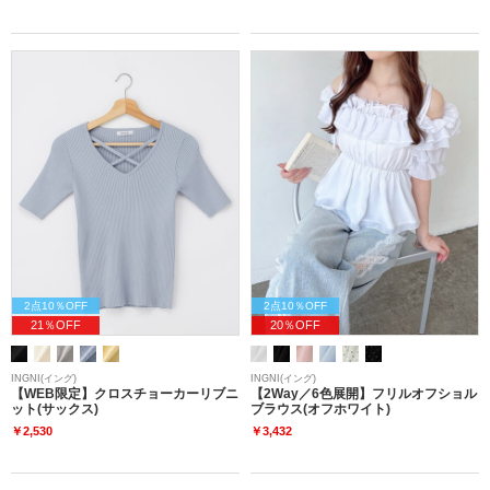
2点10％OFF
2点10％OFF
21％OFF
20％OFF
INGNI(イング)
INGNI(イング)
【WEB限定】クロスチョーカーリブニ
【2Way／6色展開】フリルオフショル
ット(サックス)
ブラウス(オフホワイト)
￥2,530
￥3,432