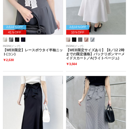
2点10％OFF
2点10％OFF
41％OFF
10％OFF
INGNI(イング)
INGNI(イング)
【WEB限定】レースボウタイ半袖ニッ
【WEB限定サイズあり】【8／12 2時
ト(コン)
までの限定価格】バックリボンマーメ
イドスカート／A(ライトベージュ)
￥2,530
￥3,564