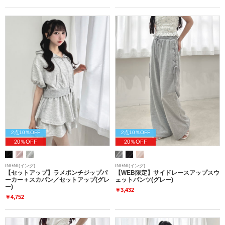
2点10％OFF
2点10％OFF
20％OFF
20％OFF
INGNI(イング)
INGNI(イング)
【セットアップ】ラメポンチジップパ
【WEB限定】サイドレースアップスウ
ーカー＋スカパン／セットアップ(グレ
ェットパンツ(グレー)
ー)
￥3,432
￥4,752