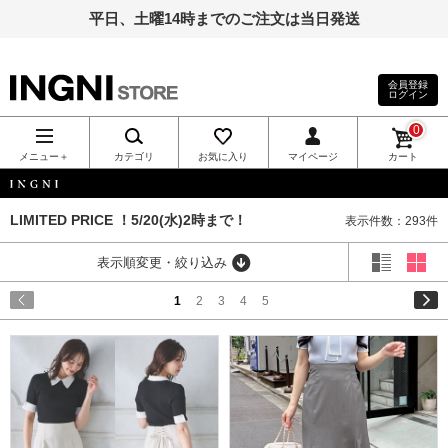
平日、土曜14時までのご注文は当日発送
会員登録
ログイン
INGNI（イン
0
グ）公式通
メニュー＋
カテゴリ
お気に入り
マイページ
カート
販｜INGNI
INGNI
LIMITED PRICE ！5/20(水)2時まで！
表示件数：293件
STORE
表示順変更・絞り込み
1
2
3
4
5