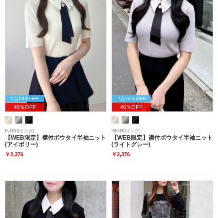
2点10％OFF
2点10％OFF
40％OFF
40％OFF
INGNI(イング)
INGNI(イング)
【WEB限定】襟付ボウタイ半袖ニット
【WEB限定】襟付ボウタイ半袖ニット
(アイボリー)
(ライトグレー)
￥2,376
￥2,376