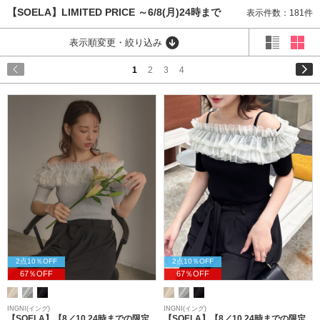
【SOELA】LIMITED PRICE ～6/8(月)24時まで
表示件数：181件
表示順変更・絞り込み
1
2
3
4
2点10％OFF
2点10％OFF
67％OFF
67％OFF
INGNI(イング)
INGNI(イング)
【SOELA】【8／10 24時までの限定
【SOELA】【8／10 24時までの限定