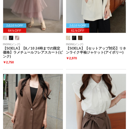
2点10％OFF
2点10％OFF
64％OFF
61％OFF
INGNI(イング)
INGNI(イング)
【SOELA】【8／10 24時までの限定
【SOELA】【セットアップ対応】リネ
価格】ラメチュールフレアスカート(ピ
ンライク半袖ジャケット(アイボリー)
ンク)
￥2,970
￥2,750