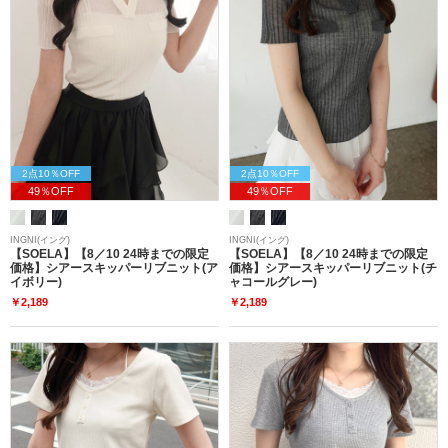
2点10％OFF
2点10％OFF
49％OFF
49％OFF
INGNI(イング)
INGNI(イング)
【SOELA】【8／10 24時までの限定
【SOELA】【8／10 24時までの限定
価格】シアースキッパーリブニット(ア
価格】シアースキッパーリブニット(チ
イボリー)
ャコールグレー)
￥2,189
￥2,189