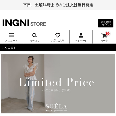
平日、土曜14時までのご注文は当日発送
会員登録
ログイン
INGNI（イン
0
グ）公式通
メニュー＋
カテゴリ
お気に入り
マイページ
カート
販｜INGNI
INGNI
STORE