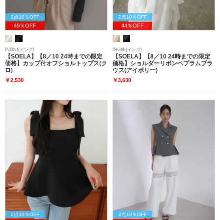
2点10％OFF
2点10％OFF
49％OFF
44％OFF
INGNI(イング)
INGNI(イング)
【SOELA】【8／10 24時までの限定
【SOELA】【8／10 24時までの限定
価格】カップ付オフショルトップス(ク
価格】ショルダーリボンペプラムブラ
ロ)
ウス(アイボリー)
￥2,530
￥3,630
2点10％OFF
2点10％OFF