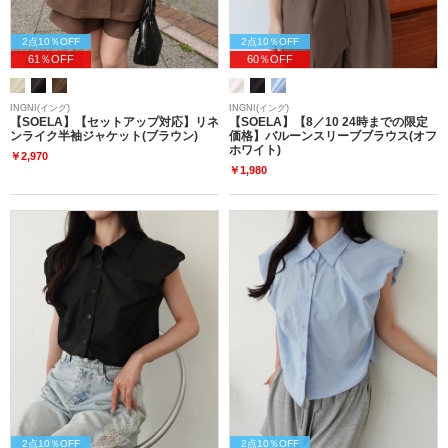
2点10％OFF
2点10％OFF
61％OFF
60％OFF
INGNI(イング)
INGNI(イング)
【SOELA】【セットアップ対応】リネ
【SOELA】【8／10 24時までの限定
ンライク半袖ジャケット(ブラウン)
価格】バルーンスリーブブラウス(オフ
ホワイト)
￥2,970
￥1,980
2点10％OFF
2点10％OFF