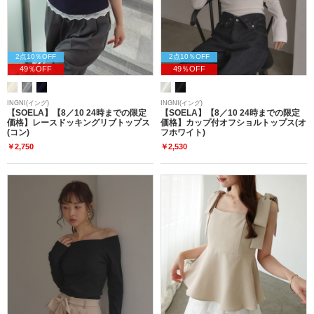
2点10％OFF
2点10％OFF
49％OFF
49％OFF
INGNI(イング)
INGNI(イング)
【SOELA】【8／10 24時までの限定
【SOELA】【8／10 24時までの限定
価格】レースドッキングリブトップス
価格】カップ付オフショルトップス(オ
(コン)
フホワイト)
￥2,750
￥2,530