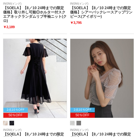
INGNI(イング)
INGNI(イング)
【SOELA】【8／10 24時までの限定
【SOELA】【8／10 24時までの限定
価格】取り外し可能◎ホルター付スク
価格】シアーバックレースアップワン
エアネックランダムリブ半袖ニット(ク
ピース(アイボリー)
ロ)
￥3,795
￥2,189
2点10％OFF
2点10％OFF
50％OFF
50％OFF
INGNI(イング)
INGNI(イング)
【SOELA】【8／10 24時までの限定
【SOELA】【8／10 24時までの限定