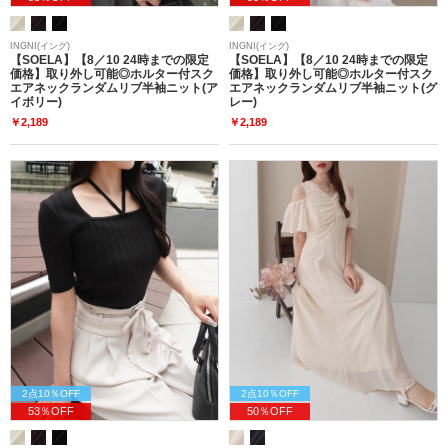
INGNI(イング)
INGNI(イング)
【SOELA】【8／10 24時までの限定
【SOELA】【8／10 24時までの限定
価格】取り外し可能◎ホルター付スク
価格】取り外し可能◎ホルター付スク
エアネックランダムリブ半袖ニット(ア
エアネックランダムリブ半袖ニット(グ
イボリー)
レー)
￥2,189
￥2,189
2点10％OFF
2点10％OFF
53％OFF
50％OFF