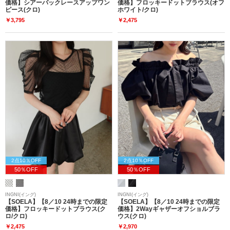
価格】シアーバックレースアップワン
価格】フロッキードットブラウス(オフ
ピース(クロ)
ホワイト/クロ)
￥3,795
￥2,475
2点10％OFF
2点10％OFF
50％OFF
50％OFF
INGNI(イング)
INGNI(イング)
【SOELA】【8／10 24時までの限定
【SOELA】【8／10 24時までの限定
価格】フロッキードットブラウス(ク
価格】2Wayギャザーオフショルブラ
ロ/クロ)
ウス(クロ)
￥2,475
￥2,970