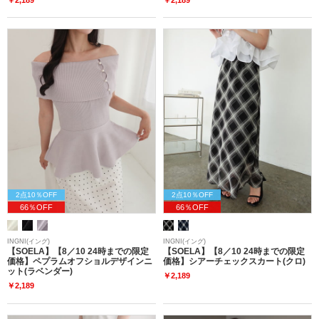
2点10％OFF
2点10％OFF
66％OFF
66％OFF
INGNI(イング)
INGNI(イング)
【SOELA】【8／10 24時までの限定
【SOELA】【8／10 24時までの限定
価格】ペプラムオフショルデザインニ
価格】シアーチェックスカート(クロ)
ット(ラベンダー)
￥2,189
￥2,189