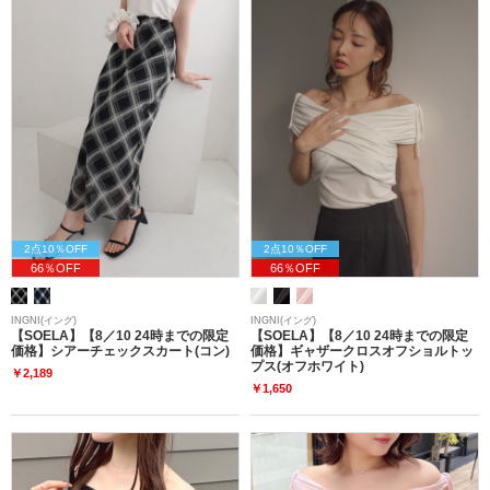
2点10％OFF
2点10％OFF
66％OFF
66％OFF
INGNI(イング)
INGNI(イング)
【SOELA】【8／10 24時までの限定
【SOELA】【8／10 24時までの限定
価格】シアーチェックスカート(コン)
価格】ギャザークロスオフショルトッ
プス(オフホワイト)
￥2,189
￥1,650