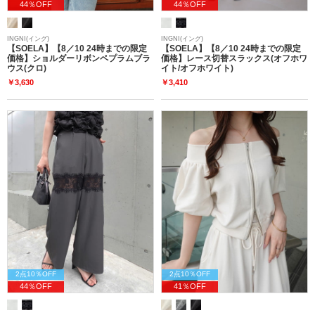
44％OFF
44％OFF
INGNI(イング)
INGNI(イング)
【SOELA】【8／10 24時までの限定
【SOELA】【8／10 24時までの限定
価格】ショルダーリボンペプラムブラ
価格】レース切替スラックス(オフホワ
ウス(クロ)
イト/オフホワイト)
￥3,630
￥3,410
2点10％OFF
2点10％OFF
44％OFF
41％OFF