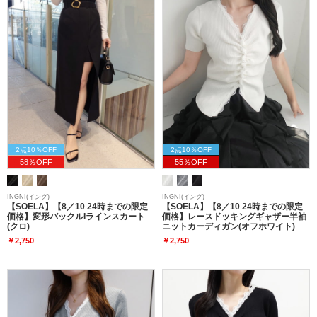
2点10％OFF
2点10％OFF
58％OFF
55％OFF
INGNI(イング)
INGNI(イング)
【SOELA】【8／10 24時までの限定
【SOELA】【8／10 24時までの限定
価格】変形バックルIラインスカート
価格】レースドッキングギャザー半袖
(クロ)
ニットカーディガン(オフホワイト)
￥2,750
￥2,750