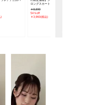
チフレアデニムパ
の限定価格】シアーラッフル
メデニムワイドパンツ
ロングスカート
￥8,690
￥4,950
54％off
20％off
)
￥3,960(税込)
￥3,960(税込)