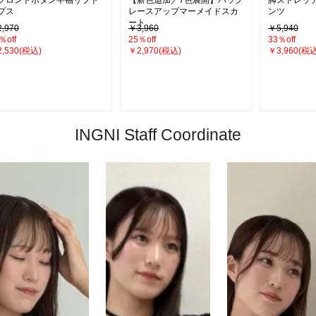
フロントボタン半袖リブト
【新色追加／7色展開】バック
脚ストレッ
プス
レースアップマーメイドスカ
ンツ
ート
,970
￥3,960
￥5,940
％off
25％off
33％off
,530(税込)
￥2,970(税込)
￥3,960(税込
INGNI Staff Coordinate