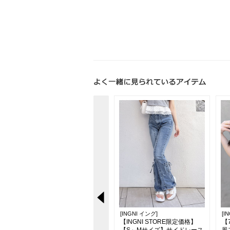
[INGNI イング]
[INGNI イング]
[I
【新色追加】シアーティアー
【INGNI STORE限定価格】
【