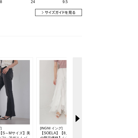
8
24
9.5
]
[INGNI イング]
[INGNI イング]
】【S～Mサイズ】美
【SOELA】【8／10 24時まで
【S～Mサイズ 】グ