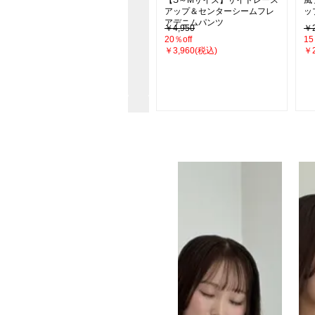
ドスカート
【S～Mサイズ】サイドレース
風
アップ＆センターシームフレ
ッ
アデニムパンツ
￥4,290
￥4,950
￥2
26％off
20％off
15
￥3,190(税込)
￥3,960(税込)
￥2