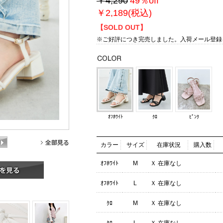
￥4,290
49％off
￥2,189(税込)
【SOLD OUT】
※ご好評につき完売しました。
入荷メール登録
ｵﾌﾎﾜｲﾄ
ｸﾛ
ﾋﾟﾝｸ
カラー
サイズ
在庫状況
購入数
ｵﾌﾎﾜｲﾄ
M
Ｘ 在庫なし
ｵﾌﾎﾜｲﾄ
L
Ｘ 在庫なし
ｸﾛ
M
Ｘ 在庫なし