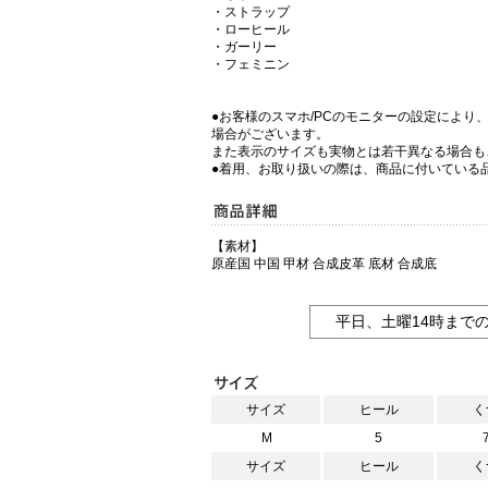
・ストラップ
・ローヒール
・ガーリー
・フェミニン
●お客様のスマホ/PCのモニターの設定により
場合がございます。
また表示のサイズも実物とは若干異なる場合も
●着用、お取り扱いの際は、商品に付いている
【素材】
原産国 中国 甲材 合成皮革 底材 合成底
平日、土曜14時まで
サイズ
ヒール
く
M
5
サイズ
ヒール
く