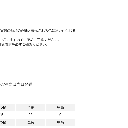
、実際の商品の色味と表示される色に違いが生じる
ございますので、予めご了承ください。
品質表示を必ずご確認ください。
のご注文は当日発送
つ幅
全長
甲高
7.5
23
9
つ幅
全長
甲高