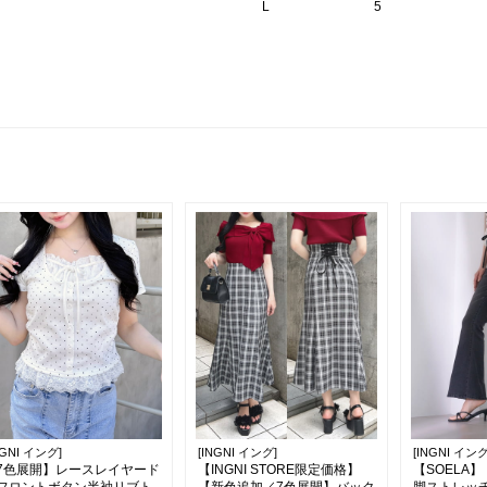
L
5
NGNI イング]
[INGNI イング]
[INGNI イング
7色展開】レースレイヤード
【INGNI STORE限定価格】
【SOELA