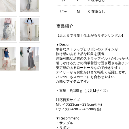
ｸﾛ
L
Ｘ 在庫なし
ﾋﾟﾝｸ
M
Ｘ 在庫なし
【足元まで可愛く仕上がるリボンサンダル】
▼Design
華奢なストラップとリボンのデザインが
抜け感のある上品な印象を演出。
調節可能な足首のストラップベルトがしっかり
引っかけるだけの簡単着脱で脱ぎ履きも楽チン
安定感のあるローヒールなので歩きやすく、
デイリーからお出かけまで幅広く活躍します。
パンツにもスカートにも合わせやすい
万能なアイテムです♪
・重量：約185ｇ（片足Mサイズ）
対応目安サイズ
Mサイズ(23cm～23.5cm相当)
Lサイズ(24cm～24.5cm相当)
▼Recommend
・サンダル
・リボン