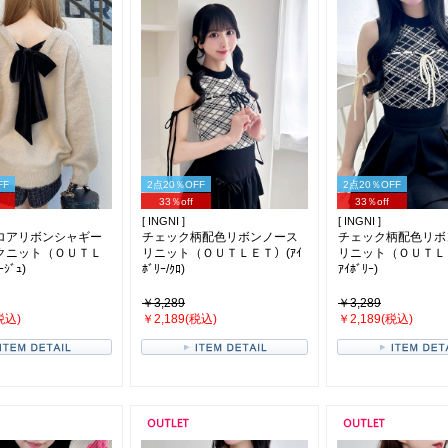
FF
2点20％OFF
2点20％OFF
33％off
33％off
[ INGNI ]
[ INGNI ]
ロアリボンシャギー
チェック柄配色リボンノース
チェック柄配色リボ
クニット（ＯＵＴＬ
リニット（ＯＵＴＬＥＴ）(ｱｲ
リニット（ＯＵＴＬＥ
ｼﾞｭ)
ﾎﾞﾘｰ/ｸﾛ)
ｱｲﾎﾞﾘｰ)
￥3,289
￥3,289
税込)
￥2,189(税込)
￥2,189(税込)