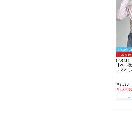
2点20％O
39％off
[ INGNI ]
【WEB
ップス（Ｏ
￥3,630
￥2,200(