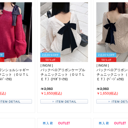
FF
2点20％OFF
2点20％OFF
58％off
58％off
[ INGNI ]
[ INGNI ]
ワンショルシャギー
バックベロアリボンケーブル
バックベロアリボン
クニット（ＯＵＴＬ
チュニックニット（ＯＵＴＬ
チュニックニット（
ﾄﾞｰ/ｸﾛ)
ＥＴ）(ｱｲﾎﾞﾘｰ/ｸﾛ)
ＥＴ）(ﾍﾞｰｼﾞｭ/ｸﾛ)
￥3,960
￥3,960
税込)
￥1,650(税込)
￥1,650(税込)