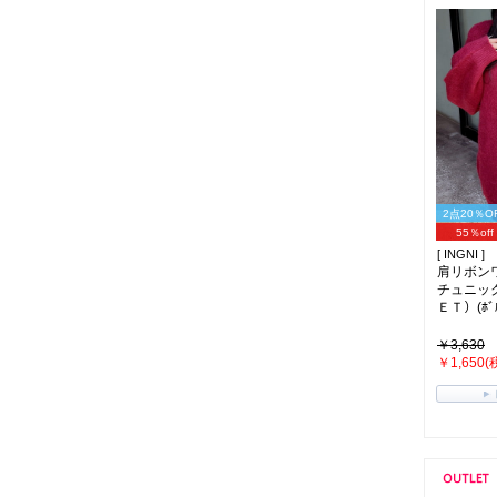
2点20％O
55％off
[ INGNI ]
肩リボン
チュニッ
ＥＴ）(ﾎﾞﾙ
￥3,630
￥1,650(