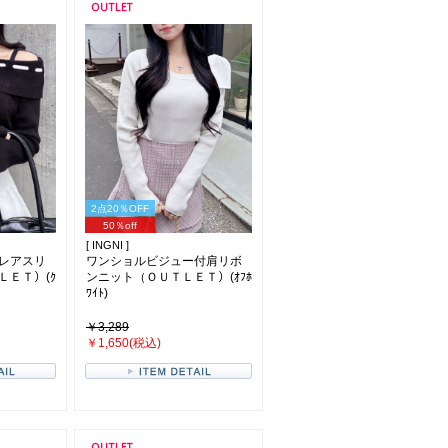
2点20％OFF
50％off
[ INGNI ]
レアスリ
ワンショルビジュー付肩リボ
ＬＥＴ）(ｸ
ンニット（ＯＵＴＬＥＴ）(ｵﾌﾎ
ﾜｲﾄ)
￥3,289
￥1,650(税込)