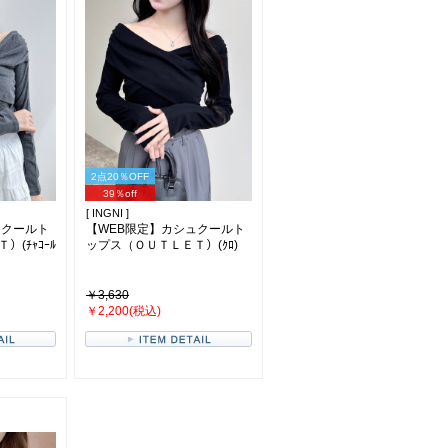
2点20％OFF
39％off
[ INGNI ]
ュクールト
【WEB限定】カシュクールト
(ﾁｬｺｰﾙ
ップス（ＯＵＴＬＥＴ）(ｸﾛ)
￥3,630
￥2,200(税込)