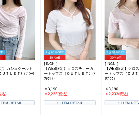
FF
2点20％OFF
2点20％OFF
30％off
30％off
[ INGNI ]
[ INGNI ]
限定】カシュクールト
【WEB限定】クロスチョーカ
【WEB限定】クロ
ＵＴＬＥＴ）(ﾋﾟﾝｸ)
ートップス（ＯＵＴＬＥＴ）(ｵ
ートップス（ＯＵＴ
ﾌﾎﾜｲﾄ)
(ﾋﾟﾝｸ)
￥3,190
￥3,190
税込)
￥2,233(税込)
￥2,233(税込)