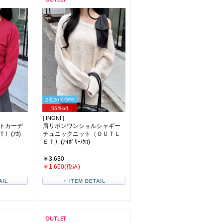
2点20％OFF
55％off
[ INGNI ]
トカーデ
肩リボンワンショルシャギー
）(ｱｶ)
チュニックニット（ＯＵＴＬ
ＥＴ）(ｱｲﾎﾞﾘｰ/ｸﾛ)
￥3,630
￥1,650(税込)