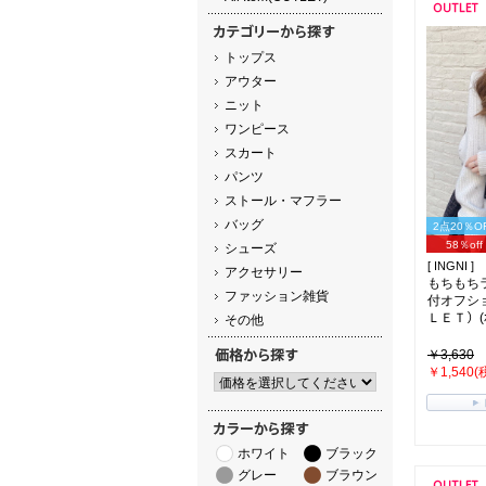
トップス
アウター
ニット
ワンピース
スカート
パンツ
ストール・マフラー
バッグ
2点20％O
58％off
シューズ
[ INGNI ]
アクセサリー
もちもち
ファッション雑貨
付オフシ
ＬＥＴ）(ｵﾌ
その他
￥3,630
￥1,540(
ホワイト
ブラック
グレー
ブラウン