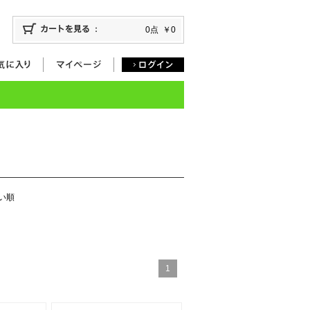
0点
￥0
い順
1