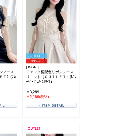
2点20％OFF
33％off
[ INGNI ]
ンノース
チェック柄配色リボンノース
Ｔ）(ｸﾛ/
リニット（ＯＵＴＬＥＴ）(ﾋﾟﾝ
ｸﾍﾞｰｼﾞｭ/ｵﾌﾎﾜｲﾄ)
￥3,289
￥2,189(税込)