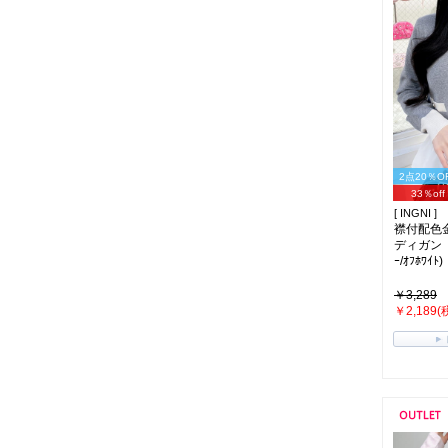
2点20％O
33％off
[ INGNI ]
襟付配色
ディガン（
ｰ/ｵﾌﾎﾜｲﾄ)
￥3,289
￥2,189(