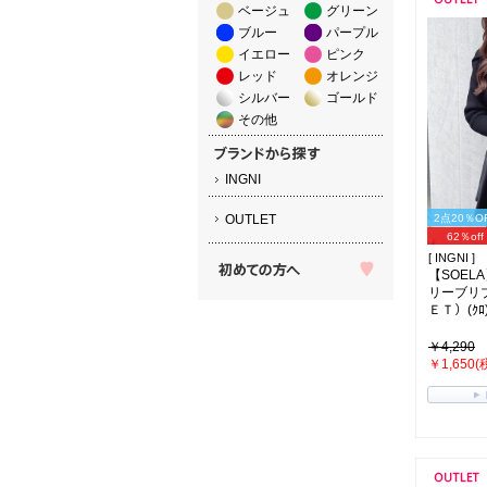
ベージュ
グリーン
ブルー
パープル
イエロー
ピンク
レッド
オレンジ
シルバー
ゴールド
その他
INGNI
OUTLET
2点20％O
62％off
[ INGNI ]
【SOEL
リーブリ
ＥＴ）(ｸﾛ
￥4,290
￥1,650(