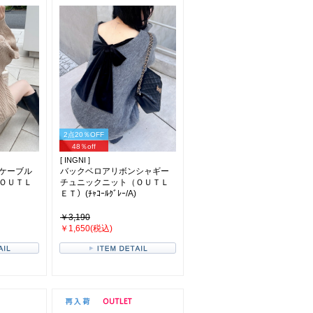
2点20％OFF
48％off
[ INGNI ]
ケーブル
バックベロアリボンシャギー
ＯＵＴＬ
チュニックニット（ＯＵＴＬ
ＥＴ）(ﾁｬｺｰﾙｸﾞﾚｰ/A)
￥3,190
￥1,650(税込)