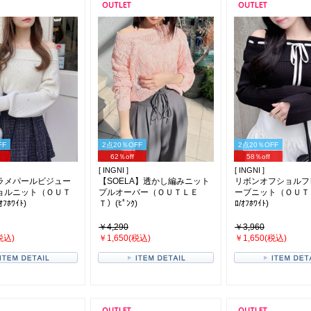
FF
2点20％OFF
2点20％OFF
62％off
58％off
[ INGNI ]
[ INGNI ]
ラメパールビジュー
【SOELA】透かし編みニット
リボンオフショルフ
ョルニット（ＯＵＴ
プルオーバー（ＯＵＴＬＥ
ーブニット（ＯＵＴ
ﾎﾜｲﾄ)
Ｔ）(ﾋﾟﾝｸ)
ﾛ/ｵﾌﾎﾜｲﾄ)
￥4,290
￥3,960
税込)
￥1,650(税込)
￥1,650(税込)