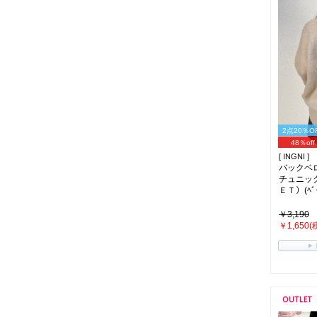
2点20％O
48％off
[ INGNI ]
バックベ
チュニッ
ＥＴ）(ﾍﾞｰ
￥3,190
￥1,650(