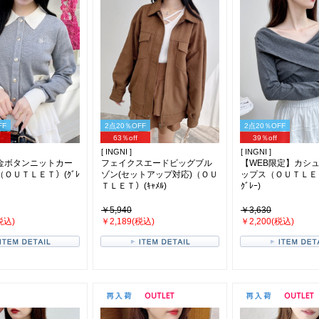
FF
2点20％OFF
2点20％OFF
63％off
39％off
[ INGNI ]
[ INGNI ]
金ボタンニットカー
フェイクスエードビッグブル
【WEB限定】カシ
ＯＵＴＬＥＴ）(ｸﾞﾚ
ゾン(セットアップ対応)（ＯＵ
ップス（ＯＵＴＬＥＴ）
ＴＬＥＴ）(ｷｬﾒﾙ)
ｸﾞﾚｰ)
￥5,940
￥3,630
税込)
￥2,189(税込)
￥2,200(税込)