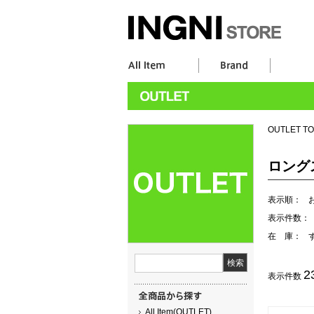
OUTLET T
ロング
表示順：
表示件数：
在 庫：
2
表示件数
All Item(OUTLET)