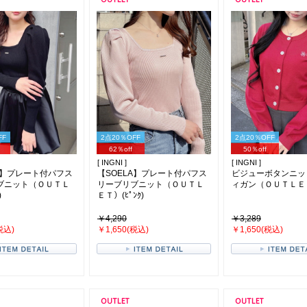
FF
2点20％OFF
2点20％OFF
62％off
50％off
[ INGNI ]
[ INGNI ]
A】プレート付パフス
【SOELA】プレート付パフス
ビジューボタンニッ
ブニット（ＯＵＴＬ
リーブリブニット（ＯＵＴＬ
ィガン（ＯＵＴＬＥＴ
)
ＥＴ）(ﾋﾟﾝｸ)
￥4,290
￥3,289
税込)
￥1,650(税込)
￥1,650(税込)