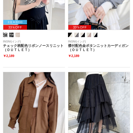
2点￥2200
33％OFF
33％OFF
INGNI(イング)
INGNI(イング)
チェック柄配色リボンノースリニット
襟付配色金ボタンニットカーディガン
（ＯＵＴＬＥＴ）
（ＯＵＴＬＥＴ）
￥2,189
￥2,189