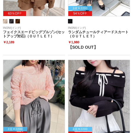
2点￥2200
63％OFF
54％OFF
INGNI(イング)
INGNI(イング)
フェイクスエードビッグブルゾン(セッ
ランダムチュールティアードスカート
トアップ対応)（ＯＵＴＬＥＴ）
（ＯＵＴＬＥＴ）
￥2,189
￥1,980
【SOLD OUT】
2点￥2200
2点￥2200