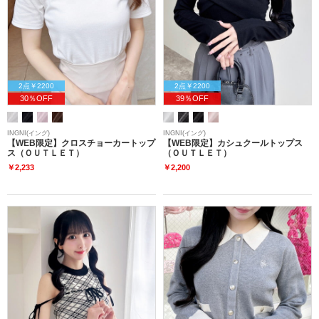
2点￥2200
2点￥2200
30％OFF
39％OFF
INGNI(イング)
INGNI(イング)
【WEB限定】クロスチョーカートップ
【WEB限定】カシュクールトップス
ス（ＯＵＴＬＥＴ）
（ＯＵＴＬＥＴ）
￥2,233
￥2,200