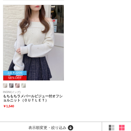
2点￥2200
58％OFF
INGNI(イング)
もちもちラメパールビジュー付オフシ
ョルニット（ＯＵＴＬＥＴ）
￥1,540
表示順変更・絞り込み