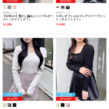
62％OFF
58％OFF
INGNI(イング)
INGNI(イング)
【SOELA】透かし編みニットプルオー
リボンオフショルフレアスリーブニッ
バー（ＯＵＴＬＥＴ）
ト（ＯＵＴＬＥＴ）
￥1,650
￥1,650
2点￥2200
2点￥2200
50％OFF
62％OFF