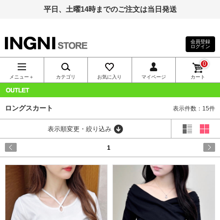
平日、土曜14時までのご注文は当日発送
会員登録
ログイン
INGNI（イン
0
グ）公式通
メニュー＋
カテゴリ
お気に入り
マイページ
カート
販｜INGNI
OUTLET
ロングスカート
表示件数：15件
STORE
表示順変更・絞り込み
1