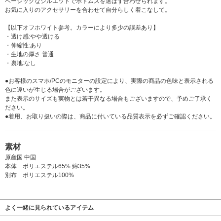
ベーシックなシルエットでボトムスを選ばず合わせられます。
お気に入りのアクセサリーを合わせて自分らしく着こなして。
【以下オフホワイト参考。カラーにより多少の誤差あり】
・透け感:やや透ける
・伸縮性:あり
・生地の厚さ:普通
・裏地:なし
●お客様のスマホ/PCのモニターの設定により、実際の商品の色味と表示される
色に違いが生じる場合がございます。
また表示のサイズも実物とは若干異なる場合もございますので、予めご了承く
ださい。
●着用、お取り扱いの際は、商品に付いている品質表示を必ずご確認ください。
素材
原産国 中国
本体 ポリエステル65% 綿35%
別布 ポリエステル100%
よく一緒に見られているアイテム