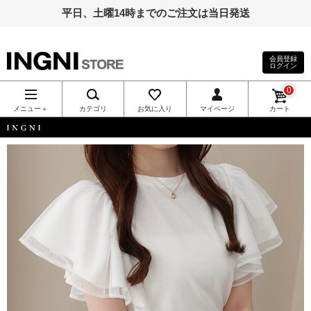
平日、土曜14時までのご注文は当日発送
会員登録
ログイン
INGNI（イン
0
グ）公式通
メニュー＋
カテゴリ
お気に入り
マイページ
カート
販｜INGNI
INGNI
STORE