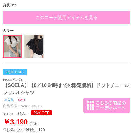
身長165
このコーデ使用アイテムを見る
カラー
2点10％OFF
INGNI(イング)
【SOELA】【8／10 24時までの限定価格】ドットチュール
フリルTシャツ
再入荷
SALE
商品番号：
6261-100397
26％OFF
（税込）
￥4,290
￥3,190
（税込）
♡お気に入り登録数：170