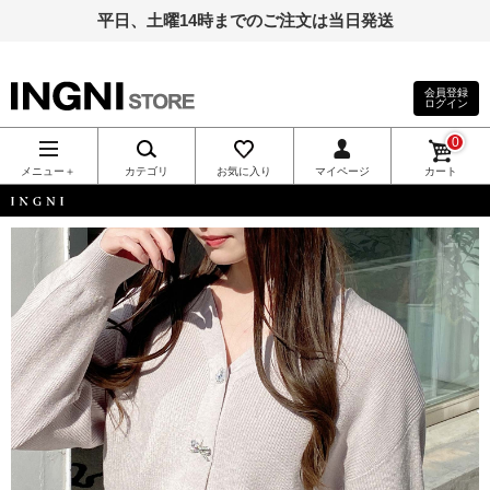
平日、土曜14時までのご注文は当日発送
会員登録
ログイン
INGNI（イン
0
グ）公式通
メニュー＋
カテゴリ
お気に入り
マイページ
カート
販｜INGNI
INGNI
STORE