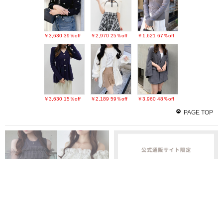
￥3,630
39％off
￥2,970
25％off
￥1,621
67％off
￥3,630
15％off
￥2,189
59％off
￥3,960
48％off
PAGE TOP