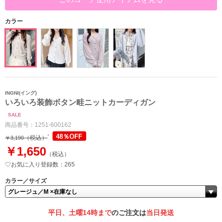
カラー
INGNI(イング)
いろいろ装飾ボタン畦ニットカーディガン
SALE
商品番号：
1251-600162
48％OFF
（税込）
￥3,190
￥1,650
（税込）
♡お気に入り登録数：265
カラー／サイズ
平日、土曜14時まで
のご注文は
当日発送