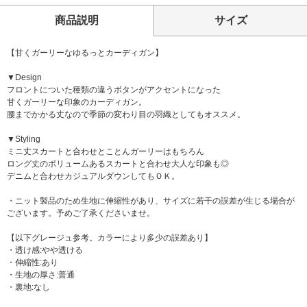
商品説明
サイズ
【甘くガーリーなゆるっとカーディガン】
▼Design
フロントについた種類の違うボタンがアクセントになった
甘くガーリーな印象のカーディガン。
腰までかかる丈なので季節の変わり目の羽織としてもオススメ。
▼Styling
ミニ丈スカートと合わせとことんガーリーはもちろん
ロング丈のボリュームあるスカートと合わせ大人な印象も◎
デニムと合わせカジュアルダウンしてもＯＫ。
・ニット製品のため生地に伸縮性があり、サイズに若干の誤差が生じる場合が
ございます。予めご了承くださいませ。
【以下グレージュ参考。カラーにより多少の誤差あり】
・透け感:やや透ける
・伸縮性:あり
・生地の厚さ:普通
・裏地:なし