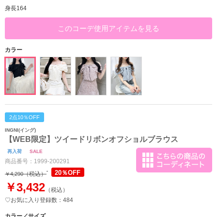
身長164
このコーデ使用アイテムを見る
カラー
2点10％OFF
INGNI(イング)
【WEB限定】ツイードリボンオフショルブラウス
再入荷
SALE
商品番号：
1999-200291
20％OFF
（税込）
￥4,290
￥3,432
（税込）
♡お気に入り登録数：484
カラー／サイズ