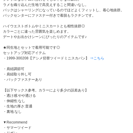
ラメを織り込んだ生地で高見えすること間違いなし。
バックはシャーリングになっているのでほどよくフィットし、着心地抜群。
バックセンターにファスナー付きで着脱もラクチンです。
ハイウエストボトムやミニスカートとも相性抜群◎
カラーごとに違った雰囲気を楽しめます。
デートやお出かけシーンにぴったりのアイテムです♪
★同生地とセットで着用可能です◎
セットアップ対応アイテム
・1999-300208【アシメ切替ツイードミニスカパン】
⇒こちら
・肩紐調節可
・肩紐取り外し可
・バックファスナーあり
【以下サックス参考。カラーにより多少の誤差あり】
・透け感:やや透ける
・伸縮性:なし
・生地の厚さ:普通
・裏地:なし
▼Recommend
・サマーツイード