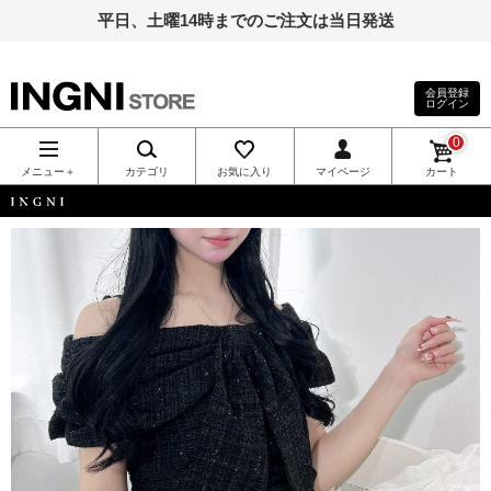
平日、土曜14時までのご注文は当日発送
会員登録
ログイン
INGNI（イン
0
グ）公式通
メニュー＋
カテゴリ
お気に入り
マイページ
カート
販｜INGNI
INGNI
STORE