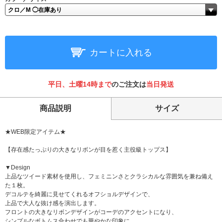
カートに入れる
平日、土曜14時まで
のご注文は
当日発送
商品説明
サイズ
★WEB限定アイテム★
【存在感たっぷりの大きなリボンが目を惹く主役級トップス】
▼Design
上品なツイード素材を使用し、フェミニンさとクラシカルな雰囲気を兼ね備え
た１枚。
デコルテを綺麗に見せてくれるオフショルデザインで、
上品で大人な抜け感を演出します。
フロントの大きなリボンデザインがコーデのアクセントになり、
シンプルなボトムス合わせでも華やかな印象に。