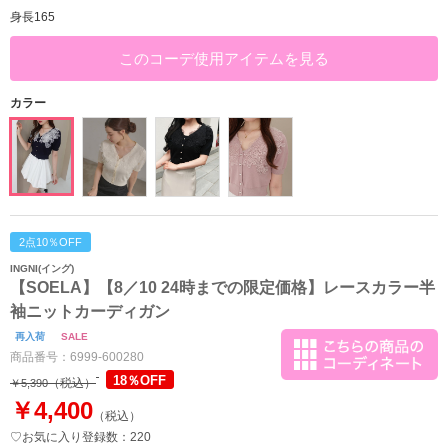
身長165
このコーデ使用アイテムを見る
カラー
2点10％OFF
INGNI(イング)
【SOELA】【8／10 24時までの限定価格】レースカラー半
袖ニットカーディガン
再入荷
SALE
商品番号：
6999-600280
18％OFF
（税込）
￥5,390
￥4,400
（税込）
♡お気に入り登録数：220