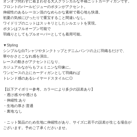
オンオフ問わずに着まわせる大人クラシカルな半袖ニットカーディガンです。
フロントのパールビジューのボタンがアクセント。
伸縮性のあるレーヨン混のなめらかな素材で着心地も快適。
初夏の気候にぴったりで重宝すること間違いなし。
ワイドリブのニットはスッキリとしたシルエットを実現。
ボタンはフルオープン可能で
羽織りとしてもプルオーバーとしても着用可能。
▼Styling
シンプルな白Tシャツやタンクトップとデニムパンツの上に羽織るだけで、
華やかさとこなれ感を演出。
レースの動きがアクセントになり、
カジュアルながらもフェミニンな印象に。
ワンピースの上にカーディガンとして羽織れば
トレンド感のあるレイヤードスタイルに◎
【以下アイボリー参考。カラーにより多少の誤差あり】
・透け感:やや透ける
・伸縮性:あり
・生地の厚さ:普通
・裏地:なし
・ニット製品のため生地に伸縮性があり、サイズに若干の誤差が生じる場合が
ございます。予めご了承くださいませ。