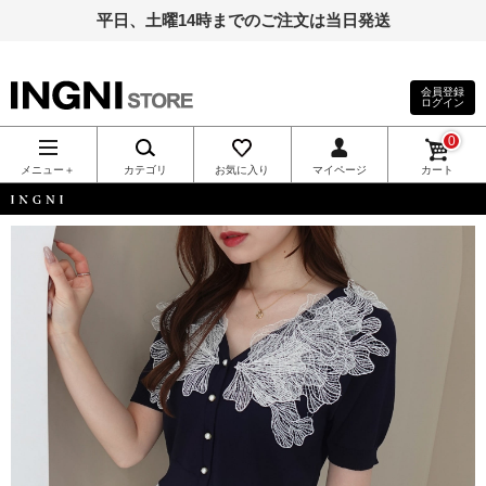
平日、土曜14時までのご注文は当日発送
会員登録
ログイン
INGNI（イン
0
グ）公式通
メニュー＋
カテゴリ
お気に入り
マイページ
カート
販｜INGNI
INGNI
STORE