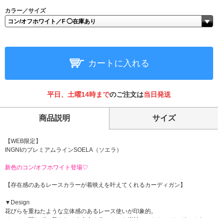
カラー／サイズ
カートに入れる
平日、土曜14時まで
のご注文は
当日発送
商品説明
サイズ
【WEB限定】
INGNIのプレミアムラインSOELA（ソエラ）
新色のコン/オフホワイト登場♡
【存在感のあるレースカラーが着映えを叶えてくれるカーディガン】
▼Design
花びらを重ねたような立体感のあるレース使いが印象的。