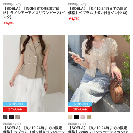
INGNI(イング)
INGNI(イング)
【SOELA】【INGNI STORE限定価
【SOELA】【8／10 24時までの限定
格】ラメシアーアメスリワンピース(ピ
価格】ペプラムリボン付きジレ(クロ)
ンク)
￥4,730
￥5,940
2点10％OFF
2点10％OFF
27％OFF
36％OFF
INGNI(イング)
INGNI(イング)
【SOELA】【8／10 24時までの限定
【SOELA】【8／10 24時までの限定
価格】ペプラムリボン付きジレ(ベージ
価格】2Wayフリンジカーディガン(ア