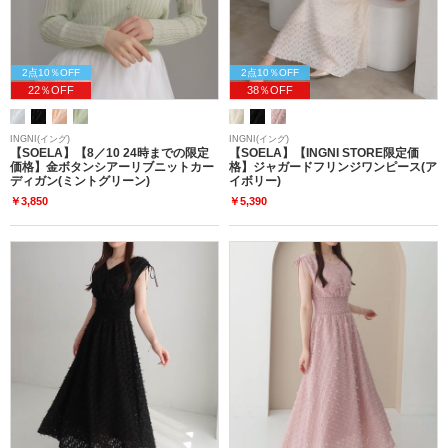
2点10％OFF
2点10％OFF
22％OFF
38％OFF
INGNI(イング)
INGNI(イング)
【SOELA】【8／10 24時までの限定
【SOELA】【INGNI STORE限定価
価格】金ボタンシアーリブニットカー
格】ジャガードフリンジワンピース(ア
ディガン(ミントグリーン)
イボリー)
￥3,850
￥5,390