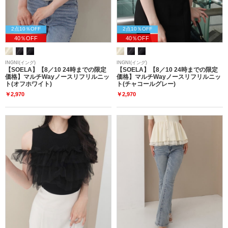
2点10％OFF
2点10％OFF
40％OFF
40％OFF
INGNI(イング)
INGNI(イング)
【SOELA】【8／10 24時までの限定
【SOELA】【8／10 24時までの限定
価格】マルチWayノースリフリルニッ
価格】マルチWayノースリフリルニッ
ト(オフホワイト)
ト(チャコールグレー)
￥2,970
￥2,970