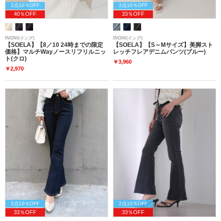
2点10％OFF
2点10％OFF
40％OFF
33％OFF
INGNI(イング)
INGNI(イング)
【SOELA】【8／10 24時までの限定
【SOELA】【S～Mサイズ】美脚スト
価格】マルチWayノースリフリルニッ
レッチフレアデニムパンツ(ブルー)
ト(クロ)
￥3,960
￥2,970
2点10％OFF
2点10％OFF
33％OFF
33％OFF