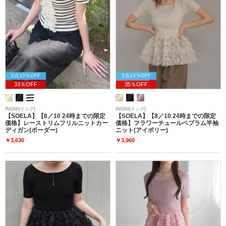
2点10％OFF
2点10％OFF
33％OFF
35％OFF
INGNI(イング)
INGNI(イング)
【SOELA】【8／10 24時までの限定
【SOELA】【8／10 24時までの限定
価格】レーストリムフリルニットカー
価格】フラワーチュールペプラム半袖
ディガン(ボーダー)
ニット(アイボリー)
￥3,630
￥3,960