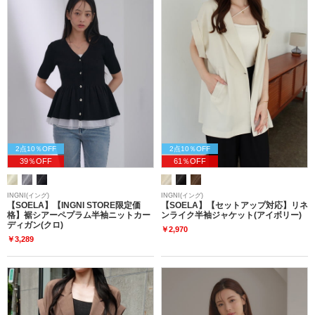
2点10％OFF
2点10％OFF
39％OFF
61％OFF
INGNI(イング)
INGNI(イング)
【SOELA】【INGNI STORE限定価
【SOELA】【セットアップ対応】リネ
格】裾シアーペプラム半袖ニットカー
ンライク半袖ジャケット(アイボリー)
ディガン(クロ)
￥2,970
￥3,289