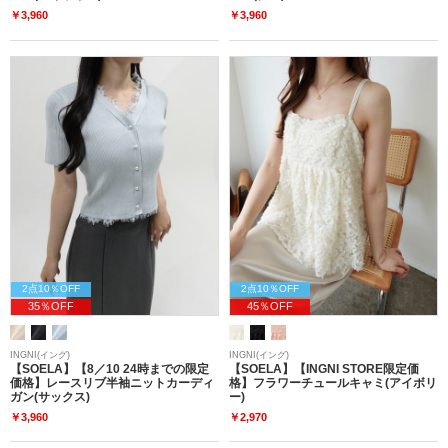
￥3,960
￥3,960
2点10％OFF
2点10％OFF
35％OFF
45％OFF
INGNI(イング)
INGNI(イング)
【SOELA】【8／10 24時までの限定
【SOELA】【INGNI STORE限定価
価格】レースリブ半袖ニットカーディ
格】フラワーチュールキャミ(アイボリ
ガン(サックス)
ー)
￥3,960
￥2,970