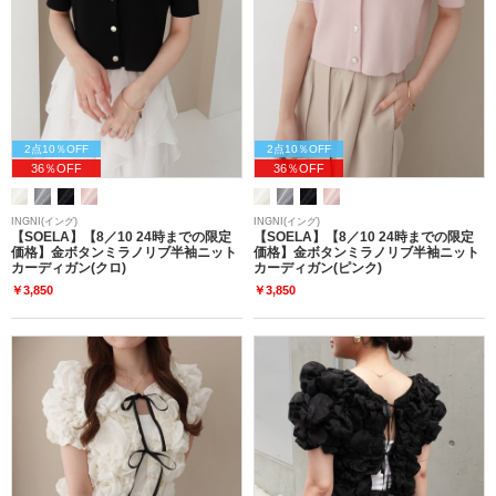
2点10％OFF
2点10％OFF
36％OFF
36％OFF
INGNI(イング)
INGNI(イング)
【SOELA】【8／10 24時までの限定
【SOELA】【8／10 24時までの限定
価格】金ボタンミラノリブ半袖ニット
価格】金ボタンミラノリブ半袖ニット
カーディガン(クロ)
カーディガン(ピンク)
￥3,850
￥3,850