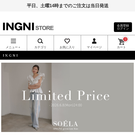
平日、土曜14時までのご注文は当日発送
会員登録
ログイン
INGNI（イン
0
グ）公式通
メニュー＋
カテゴリ
お気に入り
マイページ
カート
販｜INGNI
INGNI
STORE