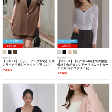
2点10％OFF
2点10％OFF
61％OFF
22％OFF
INGNI(イング)
INGNI(イング)
【SOELA】【セットアップ対応】リネ
【SOELA】【8／10 24時までの限定
ンライク半袖ジャケット(ブラウン)
価格】金ボタンシアーリブニットカー
ディガン(オフホワイト)
￥2,970
￥3,850