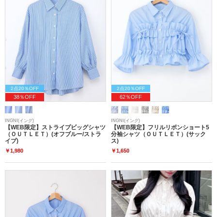
2点20％OFF
2点20％OFF
38％OFF
62％OFF
INGNI(イング)
INGNI(イング)
【WEB限定】ストライプビッグシャツ
【WEB限定】フリルリボンショート5
（ＯＵＴＬＥＴ）(オフブルー/ストラ
分袖シャツ（ＯＵＴＬＥＴ）(サック
イプ)
ス)
￥1,980
￥1,650