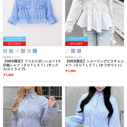
2点20％OFF
2点20％OFF
62％OFF
45％OFF
INGNI(イング)
INGNI(イング)
【WEB限定】フリルリボンショート5
【WEB限定】シャーリングビスチェシ
分袖シャツ（ＯＵＴＬＥＴ）(サック
ャツ（ＯＵＴＬＥＴ）(オフホワイト)
ス/ストライプ)
￥1,980
￥1,650