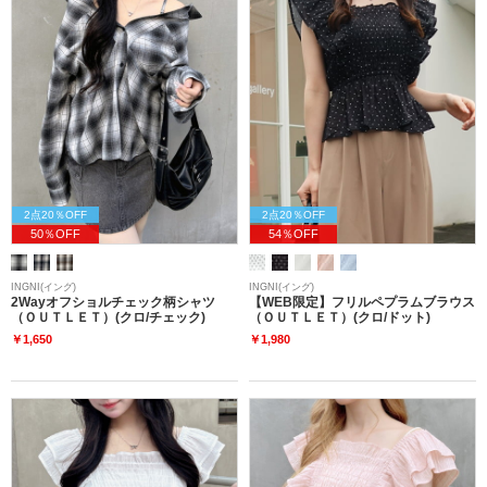
2点20％OFF
2点20％OFF
50％OFF
54％OFF
INGNI(イング)
INGNI(イング)
2Wayオフショルチェック柄シャツ
【WEB限定】フリルペプラムブラウス
（ＯＵＴＬＥＴ）(クロ/チェック)
（ＯＵＴＬＥＴ）(クロ/ドット)
￥1,650
￥1,980