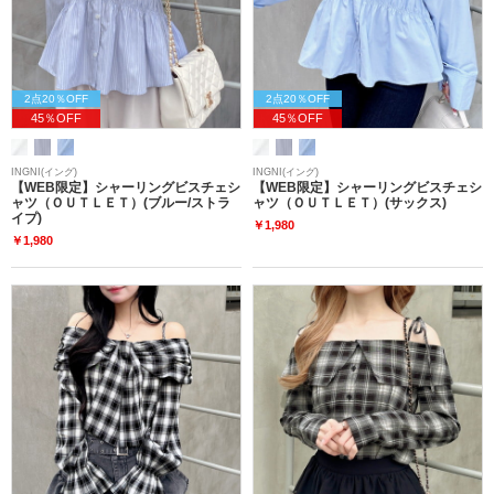
2点20％OFF
2点20％OFF
45％OFF
45％OFF
INGNI(イング)
INGNI(イング)
【WEB限定】シャーリングビスチェシ
【WEB限定】シャーリングビスチェシ
ャツ（ＯＵＴＬＥＴ）(ブルー/ストラ
ャツ（ＯＵＴＬＥＴ）(サックス)
イプ)
￥1,980
￥1,980