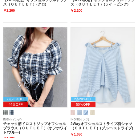
ス（ＯＵＴＬＥＴ）(クロ)
ス（ＯＵＴＬＥＴ）(ライトピンク)
￥2,200
￥2,200
2点20％OFF
2点20％OFF
44％OFF
50％OFF
INGNI(イング)
INGNI(イング)
チェック柄ドロストジップオフショル
2Wayオフショルストライプ柄シャツ
ブラウス（ＯＵＴＬＥＴ）(オフホワイ
（ＯＵＴＬＥＴ）(ブルー/ストライプ)
ト/ブルー)
￥1,650