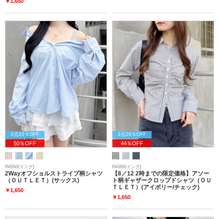
￥1,650
2点20％OFF
2点20％OFF
50％OFF
44％OFF
INGNI(イング)
INGNI(イング)
2Wayオフショルストライプ柄シャツ
【8／12 2時までの限定価格】アソー
（ＯＵＴＬＥＴ）(サックス)
ト柄ギャザークロップドシャツ（ＯＵ
ＴＬＥＴ）(アイボリー/チェック)
￥1,650
￥1,650