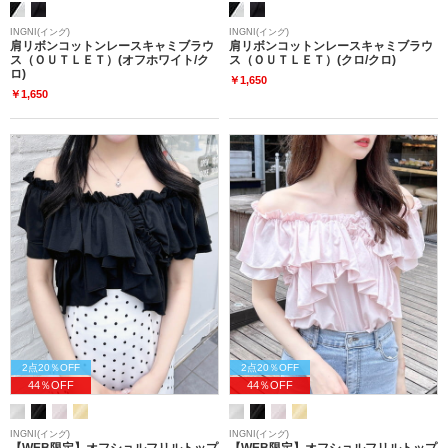
INGNI(イング)
INGNI(イング)
肩リボンコットンレースキャミブラウ
肩リボンコットンレースキャミブラウ
ス（ＯＵＴＬＥＴ）(オフホワイト/ク
ス（ＯＵＴＬＥＴ）(クロ/クロ)
ロ)
￥1,650
￥1,650
2点20％OFF
2点20％OFF
44％OFF
44％OFF
INGNI(イング)
INGNI(イング)
【WEB限定】オフショルフリルトップ
【WEB限定】オフショルフリルトップ