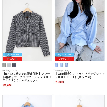
2点20％OFF
2点20％OFF
44％OFF
38％OFF
INGNI(イング)
INGNI(イング)
【8／12 2時までの限定価格】アソー
【WEB限定】ストライプビッグシャツ
ト柄ギャザークロップドシャツ（ＯＵ
（ＯＵＴＬＥＴ）(サックス)
ＴＬＥＴ）(コン/チェック)
￥1,980
￥1,650