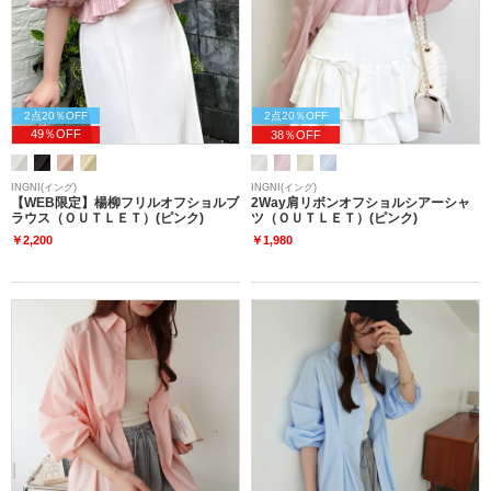
2点20％OFF
2点20％OFF
49％OFF
38％OFF
INGNI(イング)
INGNI(イング)
【WEB限定】楊柳フリルオフショルブ
2Way肩リボンオフショルシアーシャ
ラウス（ＯＵＴＬＥＴ）(ピンク)
ツ（ＯＵＴＬＥＴ）(ピンク)
￥2,200
￥1,980