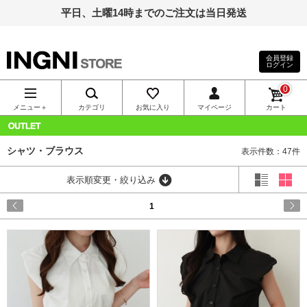
平日、土曜14時までのご注文は当日発送
会員登録
ログイン
INGNI（イン
0
グ）公式通
メニュー＋
カテゴリ
お気に入り
マイページ
カート
販｜INGNI
OUTLET
シャツ・ブラウス
表示件数：47件
STORE
表示順変更・絞り込み
1