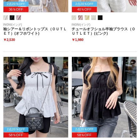
2点20％OFF
2点20％OFF
36％OFF
40％OFF
INGNI(イング)
INGNI(イング)
袖シアー＆リボントップス（ＯＵＴＬ
チュールオフショル半袖ブラウス（Ｏ
ＥＴ）(オフホワイト)
ＵＴＬＥＴ）(ピンク)
￥2,530
￥1,980
2点20％OFF
2点20％OFF
58％OFF
58％OFF