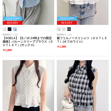
2点20％OFF
2点20％OFF
60％OFF
49％OFF
INGNI(イング)
INGNI(イング)
【SOELA】【8／10 24時までの限定
裾フリルノースリシャツ（ＯＵＴＬＥ
価格】バルーンスリーブブラウス（Ｏ
Ｔ）(オフホワイト)
ＵＴＬＥＴ）(サックス)
￥1,980
￥1,980