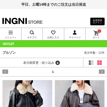
平日、土曜14時までのご注文は当日発送
会員登録
ログイン
INGNI（イン
0
グ）公式通
メニュー＋
カテゴリ
お気に入り
マイページ
カート
販｜INGNI
OUTLET
ブルゾン
表示件数：12件
STORE
表示順変更・絞り込み
1