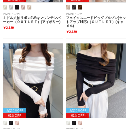
INGNI(イング)
INGNI(イング)
ミドル丈袖リボン2Wayマウンテンパ
フェイクスエードビッグブルゾン(セッ
ーカー（ＯＵＴＬＥＴ）(アイボリー)
トアップ対応)（ＯＵＴＬＥＴ）(キャ
メル)
￥2,189
￥2,189
2点20％OFF
2点20％OFF
61％OFF
61％OFF