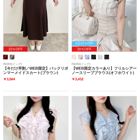
2点10％OFF
10％OFF
20％OFF
INGNI(イング)
INGNI(イング)
【今だけ早割／WEB限定】バックリボ
【WEB限定カラーあり】フリルシアー
ンマーメイドスカート(ブラウン)
ノースリーブブラウス(オフホワイト)
￥3,564
￥3,432