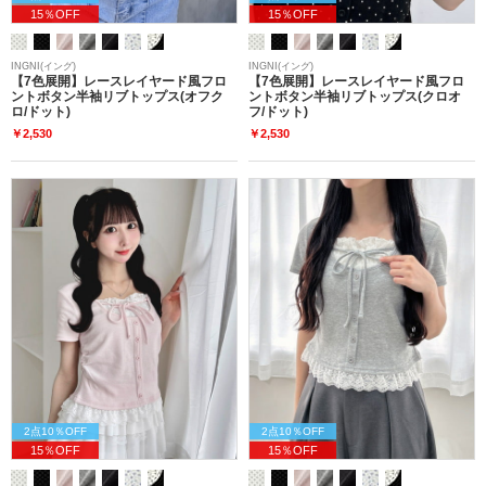
15％OFF
15％OFF
INGNI(イング)
INGNI(イング)
【7色展開】レースレイヤード風フロ
【7色展開】レースレイヤード風フロ
ントボタン半袖リブトップス(オフク
ントボタン半袖リブトップス(クロオ
ロ/ドット)
フ/ドット)
￥2,530
￥2,530
2点10％OFF
2点10％OFF
15％OFF
15％OFF