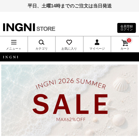
平日、土曜14時までのご注文は当日発送
会員登録
ログイン
INGNI（イン
0
グ）公式通
メニュー＋
カテゴリ
お気に入り
マイページ
カート
販｜INGNI
INGNI
STORE