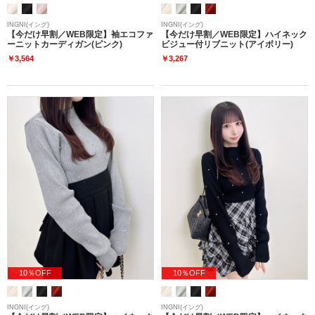
INGNI(イング)
INGNI(イング)
【今だけ早割／WEB限定】袖エコファ
【今だけ早割／WEB限定】ハイネック
ーニットカーディガン(ピンク)
ビジュー付リブニット(アイボリー)
￥3,564
￥3,267
10％OFF
10％OFF
INGNI(イング)
INGNI(イング)