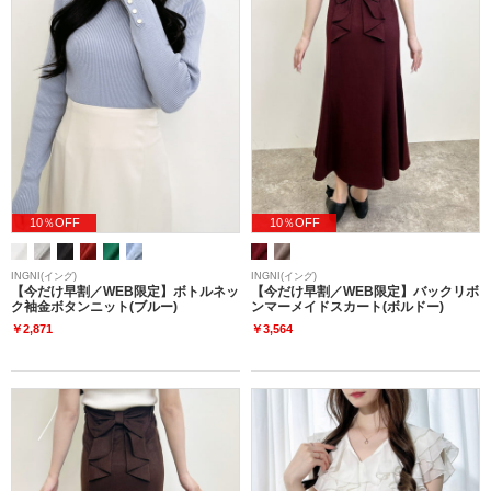
10％OFF
10％OFF
INGNI(イング)
INGNI(イング)
【今だけ早割／WEB限定】ボトルネッ
【今だけ早割／WEB限定】バックリボ
ク袖金ボタンニット(ブルー)
ンマーメイドスカート(ボルドー)
￥2,871
￥3,564