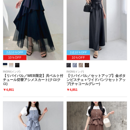
2点10％OFF
2点10％OFF
10％OFF
10％OFF
INGNI(イング)
INGNI(イング)
【リバイバル／WEB限定】共ベルト付
【リバイバル／セットアップ】金ボタ
チュール切替アシメスカート(クロ/ク
ンビスチェ＋ワイドパンツセットアッ
ロ)
プ(チャコールグレー)
￥4,851
￥4,851