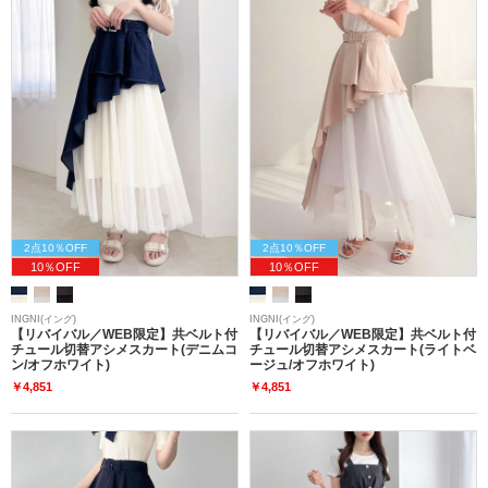
2点10％OFF
2点10％OFF
10％OFF
10％OFF
INGNI(イング)
INGNI(イング)
【リバイバル／WEB限定】共ベルト付
【リバイバル／WEB限定】共ベルト付
チュール切替アシメスカート(デニムコ
チュール切替アシメスカート(ライトベ
ン/オフホワイト)
ージュ/オフホワイト)
￥4,851
￥4,851