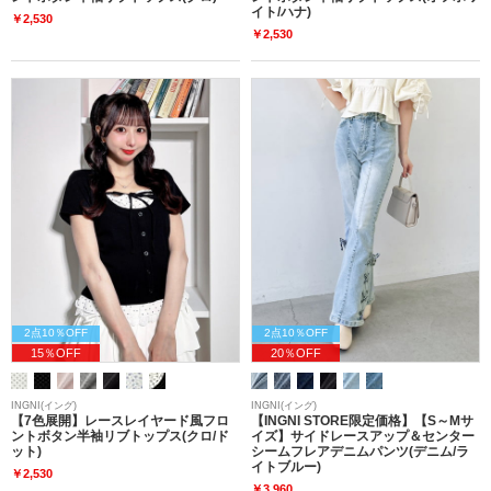
イト/ハナ)
￥2,530
￥2,530
2点10％OFF
2点10％OFF
15％OFF
20％OFF
INGNI(イング)
INGNI(イング)
【7色展開】レースレイヤード風フロ
【INGNI STORE限定価格】【S～Mサ
ントボタン半袖リブトップス(クロ/ド
イズ】サイドレースアップ＆センター
ット)
シームフレアデニムパンツ(デニム/ラ
イトブルー)
￥2,530
￥3,960