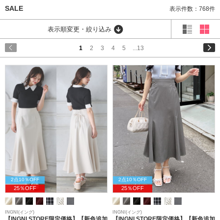
SALE
表示件数：768件
表示順変更・絞り込み
1
2
3
4
5
...13
2点10％OFF
2点10％OFF
25％OFF
25％OFF
INGNI(イング)
INGNI(イング)
【INGNI STORE限定価格】【新色追加
【INGNI STORE限定価格】【新色追加