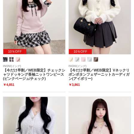
10％OFF
10％OFF
INGNI(イング)
INGNI(イング)
【今だけ早割／WEB限定】チェックシ
【今だけ早割／WEB限定】Vネックリ
ャツドッキング長袖ニットワンピース
ボンボタンフェザーニットカーディガ
(ピンクベージュ/チェック)
ン(アイボリー)
￥4,851
￥3,861