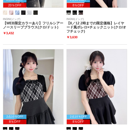
20％OFF
8％OFF
INGNI(イング)
INGNI(イング)
【WEB限定カラーあり】フリルシアー
【8／12 2時までの限定価格】レイヤ
ノースリーブブラウス(クロ/ドット)
ード風ボレロ×チェックニット(クロ/オ
フチェック)
￥3,432
￥3,630
2点10％OFF
2点10％OFF
8％OFF
8％OFF