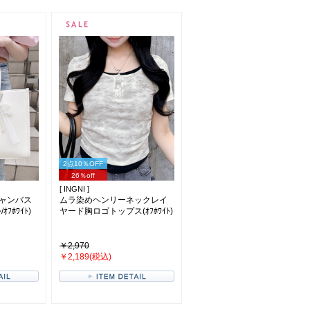
2点10％OFF
26％off
[ INGNI ]
ャンバス
ムラ染めヘンリーネックレイ
ｵﾌﾎﾜｲﾄ)
ヤード胸ロゴトップス(ｵﾌﾎﾜｲﾄ)
￥2,970
￥2,189(税込)