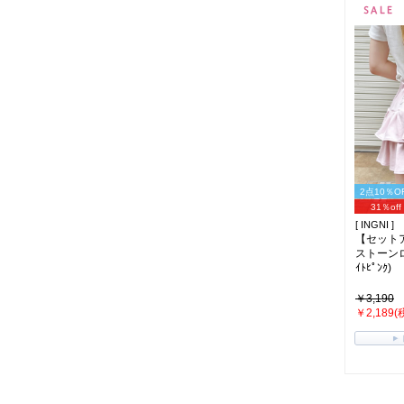
2点10％O
31％off
[ INGNI ]
【セット
ストーン
ｲﾄﾋﾟﾝｸ)
￥3,190
￥2,189(