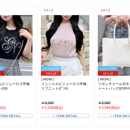
FF
2点10％OFF
2点10％OFF
23％off
10％off
[ INGNI ]
[ INGNI ]
ルビジューロゴ半袖
イニシャルビジューロゴ半袖
リボンチャーム付キ
ｸﾛ)
リブニット(ﾋﾟﾝｸ)
トートバッグ(ｵﾌﾎﾜｲﾄ/
￥3,289
￥3,960
税込)
￥2,530(税込)
￥3,564(税込)