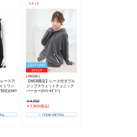
2点10％OFF
20％off
[ INGNI ]
クレースア
【WEB限定】レース付ダブル
ャミワン
ジップスウェットチュニック
)(ｸﾛ/ﾂ
パーカー(ﾁｬｺｰﾙｸﾞﾚｰ)
￥4,950
￥3,960(税込)