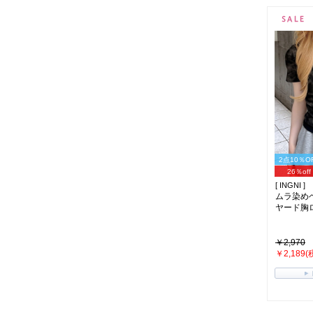
2点10％O
26％off
[ INGNI ]
ムラ染め
ヤード胸ロ
￥2,970
￥2,189(