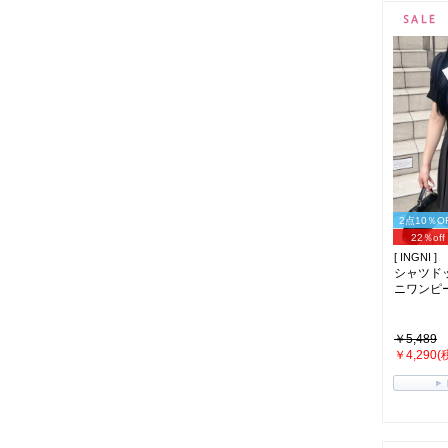
2点10％O
22％off
[ INGNI ]
シャツド
ニワンピース(
￥5,489
￥4,290(