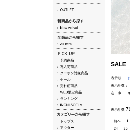
OUTLET
New Arrival
All Item
予約商品
SALE
再入荷商品
クーポン対象商品
表示順：
セール
表示件数：
売れ筋商品
WEB限定商品
在 庫：
ランキング
INGNI SOELA
7
表示件数
前へ
1
トップス
アウター
24
25