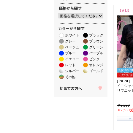
ホワイト
ブラック
グレー
ブラウン
ベージュ
グリーン
ブルー
パープル
イエロー
ピンク
レッド
オレンジ
2点10％O
シルバー
ゴールド
23％off
その他
[ INGNI ]
イニシャ
リブニット(
￥3,289
￥2,530(