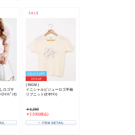
2点10％OFF
23％off
[ INGNI ]
しロゴサ
イニシャルビジューロゴ半袖
ｲﾄﾋﾟﾝｸ)
リブニット(ｵﾌﾎﾜｲﾄ)
￥3,289
￥2,530(税込)