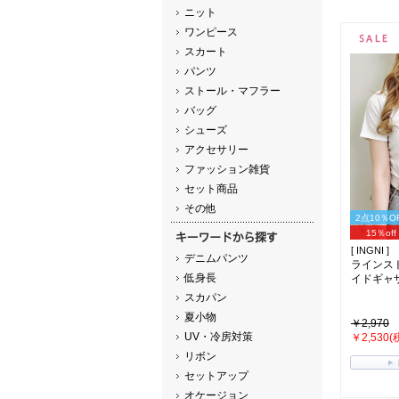
ニット
ワンピース
スカート
パンツ
ストール・マフラー
バッグ
シューズ
アクセサリー
ファッション雑貨
セット商品
その他
2点10％O
15％off
[ INGNI ]
デニムパンツ
ラインス
低身長
イドギャザー
スカパン
夏小物
￥2,970
UV・冷房対策
￥2,530(
リボン
セットアップ
オケージョン