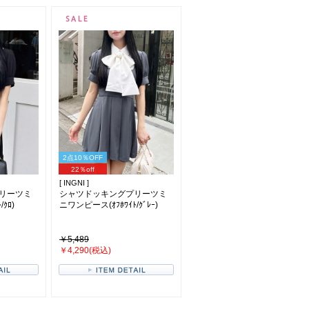
2点10％OFF
22％off
[ INGNI ]
リーツミ
シャツドッキングプリーツミ
ｸﾛ)
ニワンピース(ｵﾌﾎﾜｲﾄ/ｸﾞﾚｰ)
￥5,489
￥4,290(税込)