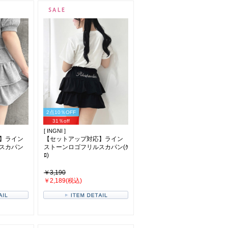
2点10％OFF
31％off
[ INGNI ]
】ライン
【セットアップ対応】ライン
スカパン
ストーンロゴフリルスカパン(ｸ
ﾛ)
￥3,190
￥2,189(税込)