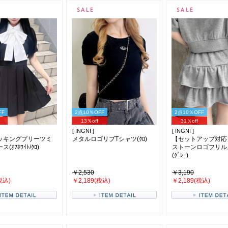
FF
2点10％OFF
2点10％OFF
13％off
31％off
[ INGNI ]
[ INGNI ]
ッキングプリーツミ
メタルロゴリブTシャツ(ｸﾛ)
【セットアップ対応
ｵﾌﾎﾜｲﾄ/ｸﾛ)
ストーンロゴフリル
(ｸﾞﾚｰ)
￥2,530
￥3,190
税込)
￥2,189(税込)
￥2,189(税込)