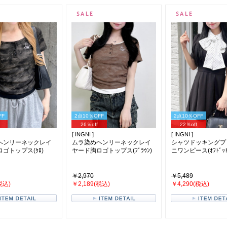
FF
2点10％OFF
2点10％OFF
26％off
22％off
[ INGNI ]
[ INGNI ]
ヘンリーネックレイ
ムラ染めヘンリーネックレイ
シャツドッキングプ
ゴトップス(ｸﾛ)
ヤード胸ロゴトップス(ﾌﾞﾗｳﾝ)
ニワンピース(ｵﾌﾄﾞｯﾄ/
￥2,970
￥5,489
税込)
￥2,189(税込)
￥4,290(税込)