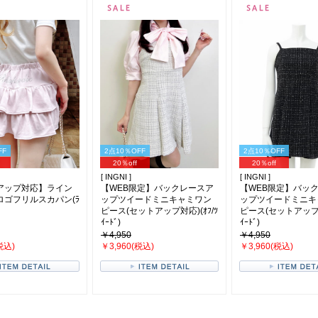
FF
2点10％OFF
2点10％OFF
20％off
20％off
[ INGNI ]
[ INGNI ]
アップ対応】ライン
【WEB限定】バックレースア
【WEB限定】バッ
ロゴフリルスカパン(ﾗ
ップツイードミニキャミワン
ップツイードミニキ
ピース(セットアップ対応)(ｵﾌ/ﾂ
ピース(セットアップ対応
ｲｰﾄﾞ)
ｲｰﾄﾞ)
￥4,950
￥4,950
税込)
￥3,960(税込)
￥3,960(税込)