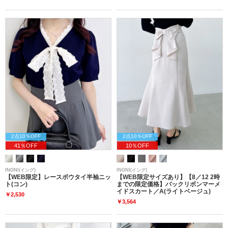
2点10％OFF
2点10％OFF
41％OFF
10％OFF
INGNI(イング)
INGNI(イング)
【WEB限定】レースボウタイ半袖ニッ
【WEB限定サイズあり】【8／12 2時
ト(コン)
までの限定価格】バックリボンマーメ
イドスカート／A(ライトベージュ)
￥2,530
￥3,564