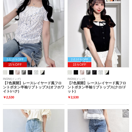
2点10％OFF
2点10％OFF
15％OFF
15％OFF
INGNI(イング)
INGNI(イング)
【7色展開】レースレイヤード風フロ
【7色展開】レースレイヤード風フロ
ントボタン半袖リブトップス(オフホワ
ントボタン半袖リブトップス(クロ/ド
イト/ハナ)
ット)
￥2,530
￥2,530