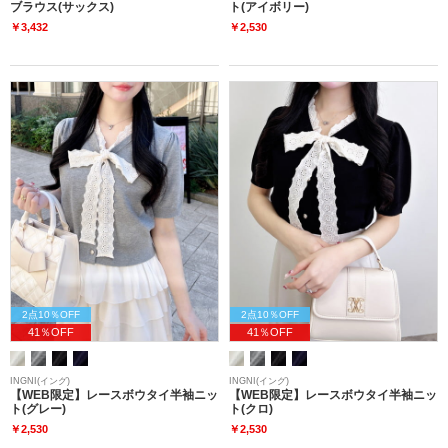
ブラウス(サックス)
ト(アイボリー)
￥3,432
￥2,530
2点10％OFF
2点10％OFF
41％OFF
41％OFF
INGNI(イング)
INGNI(イング)
【WEB限定】レースボウタイ半袖ニッ
【WEB限定】レースボウタイ半袖ニッ
ト(グレー)
ト(クロ)
￥2,530
￥2,530