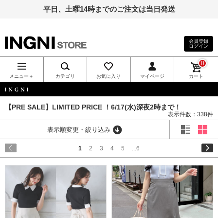
平日、土曜14時までのご注文は当日発送
会員登録
ログイン
INGNI（イン
0
グ）公式通
メニュー＋
カテゴリ
お気に入り
マイページ
カート
販｜INGNI
INGNI
【PRE SALE】LIMITED PRICE ！6/17(水)深夜2時まで！
表示件数：338件
STORE
表示順変更・絞り込み
1
2
3
4
5
...6