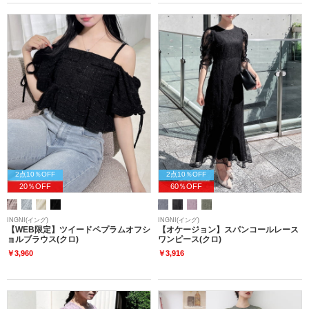
2点10％OFF
2点10％OFF
20％OFF
60％OFF
INGNI(イング)
INGNI(イング)
【WEB限定】ツイードペプラムオフシ
【オケージョン】スパンコールレース
ョルブラウス(クロ)
ワンピース(クロ)
￥3,960
￥3,916