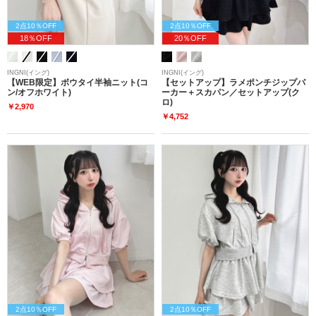
2点10％OFF
2点10％OFF
18％OFF
20％OFF
INGNI(イング)
INGNI(イング)
【WEB限定】ボウタイ半袖ニット(コ
【セットアップ】ラメポンチジップパ
ン/オフホワイト)
ーカー＋スカパン／セットアップ(ク
ロ)
￥2,970
￥4,752
2点10％OFF
2点10％OFF