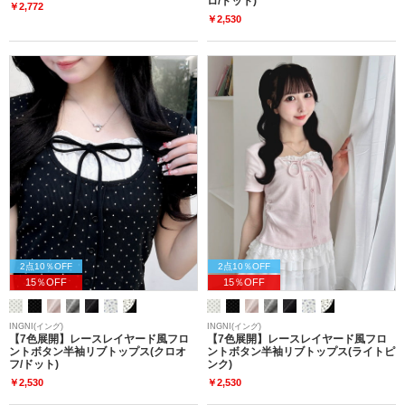
ロ/ドット)
￥2,772
￥2,530
2点10％OFF
2点10％OFF
15％OFF
15％OFF
INGNI(イング)
INGNI(イング)
【7色展開】レースレイヤード風フロ
【7色展開】レースレイヤード風フロ
ントボタン半袖リブトップス(クロオ
ントボタン半袖リブトップス(ライトピ
フ/ドット)
ンク)
￥2,530
￥2,530