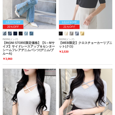
2点10％OFF
2点10％OFF
20％OFF
21％OFF
INGNI(イング)
INGNI(イング)
【INGNI STORE限定価格】【S～Mサ
【WEB限定】クロスチョーカーリブニ
イズ】サイドレースアップ＆センター
ット(クロ)
シームフレアデニムパンツ(デニム/ブ
￥2,530
ルーA)
￥3,960