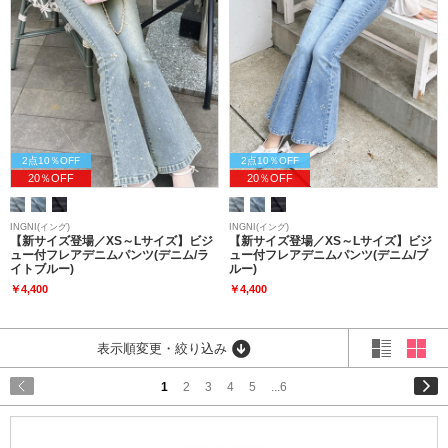
2点10％OFF
2点10％OFF
20％OFF
20％OFF
INGNI(イング)
INGNI(イング)
【新サイズ登場／XS～Lサイズ】ビジ
【新サイズ登場／XS～Lサイズ】ビジ
ュー付フレアデニムパンツ(デニム/ラ
ュー付フレアデニムパンツ(デニム/ブ
イトブルー)
ルー)
￥4,400
￥4,400
表示順変更・絞り込み
1
2
3
4
5
...6