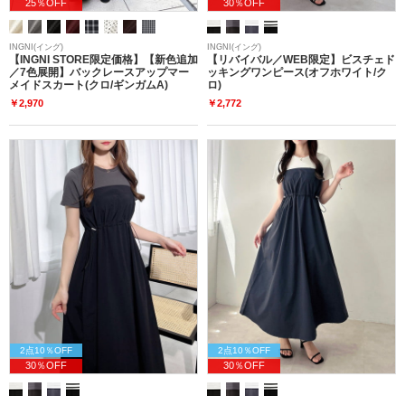
25％OFF
30％OFF
INGNI(イング)
INGNI(イング)
【INGNI STORE限定価格】【新色追加
【リバイバル／WEB限定】ビスチェド
／7色展開】バックレースアップマー
ッキングワンピース(オフホワイト/ク
メイドスカート(クロ/ギンガムA)
ロ)
￥2,970
￥2,772
2点10％OFF
2点10％OFF
30％OFF
30％OFF