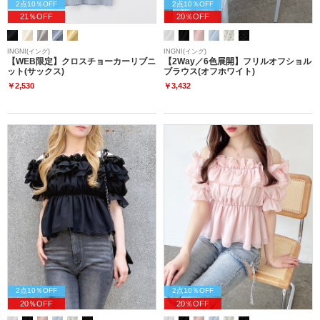
2点10％OFF
2点10％OFF
21％OFF
20％OFF
INGNI(イング)
INGNI(イング)
【WEB限定】クロスチョーカーリブニ
【2Way／6色展開】フリルオフショル
ット(サックス)
ブラウス(オフホワイト)
￥2,530
￥3,432
2点10％OFF
2点10％OFF
20％OFF
20％OFF