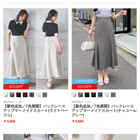
2点10％OFF
2点10％OFF
10％OFF
10％OFF
INGNI(イング)
INGNI(イング)
【新色追加／7色展開】バックレース
【新色追加／7色展開】バックレース
アップマーメイドスカート(ライトベー
アップマーメイドスカート(チャコール
ジュ)
グレー)
￥3,564
￥3,564