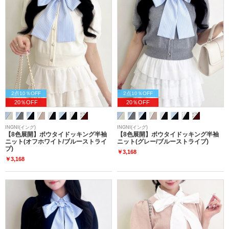
2点10％OFF
2点10％OFF
20％OFF
20％OFF
INGNI(イング)
INGNI(イング)
【8色展開】ボウタイドッキング半袖
【8色展開】ボウタイドッキング半袖
ニット(オフホワイト/ブルーストライ
ニット(グレー/ブルーストライプ)
プ)
￥3,168
￥3,168