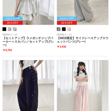
2点10％OFF
2点10％OFF
20％OFF
20％OFF
INGNI(イング)
INGNI(イング)
【セットアップ】ラメポンチジップパ
【WEB限定】サイドレースアップスウ
ーカー＋スカパン／セットアップ(グレ
ェットパンツ(グレー)
ー)
￥3,432
￥4,752