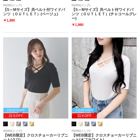
INGNI(イング)
INGNI(イング)
【S～Mサイズ】共ベルト付ワイドパ
【S～Mサイズ】共ベルト付ワイドパ
ンツ（ＯＵＴＬＥＴ）(ベージュ)
ンツ（ＯＵＴＬＥＴ）(チャコールグレ
ー)
￥1,980
￥1,980
2点10％OFF
2点10％OFF
21％OFF
21％OFF
INGNI(イング)
INGNI(イング)
【WEB限定】クロスチョーカーリブニ
【WEB限定】クロスチョーカーリブニ
ット(クロ)
ット(オフホワイト)