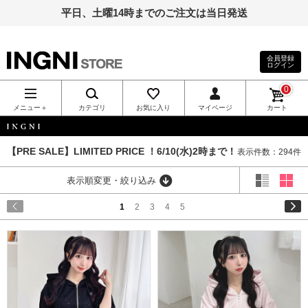
平日、土曜14時までのご注文は当日発送
会員登録
ログイン
INGNI（イン
0
グ）公式通
メニュー＋
カテゴリ
お気に入り
マイページ
カート
販｜INGNI
INGNI
【PRE SALE】LIMITED PRICE ！6/10(水)2時まで！
表示件数：294件
STORE
表示順変更・絞り込み
1
2
3
4
5