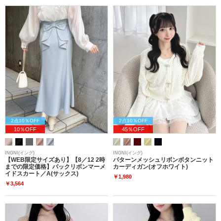
2点10％OFF
2点10％OFF
10％OFF
45％OFF
INGNI(イング)
INGNI(イング)
【WEB限定サイズあり】【8／12 2時
パターンメッシュリボンボタンニット
までの限定価格】バックリボンマーメ
カーディガン(オフホワイト)
イドスカート／A(サックス)
￥1,980
￥3,564