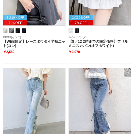
2点10％OFF
2点10％OFF
41％OFF
7％OFF
INGNI(イング)
INGNI(イング)
【WEB限定】レースボウタイ半袖ニッ
【8／12 2時までの限定価格】フリル
ト(コン)
ミニスカパン(オフホワイト)
￥2,530
￥2,970