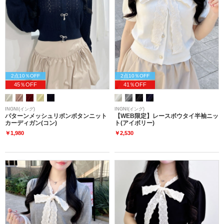
2点10％OFF
2点10％OFF
45％OFF
41％OFF
INGNI(イング)
INGNI(イング)
パターンメッシュリボンボタンニット
【WEB限定】レースボウタイ半袖ニッ
カーディガン(コン)
ト(アイボリー)
￥1,980
￥2,530