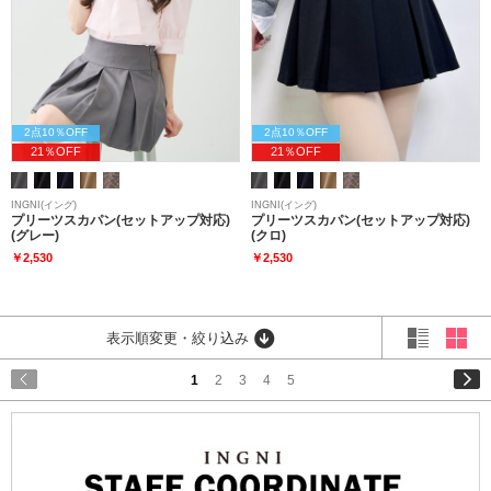
2点10％OFF
2点10％OFF
21％OFF
21％OFF
INGNI(イング)
INGNI(イング)
プリーツスカパン(セットアップ対応)
プリーツスカパン(セットアップ対応)
(グレー)
(クロ)
￥2,530
￥2,530
表示順変更・絞り込み
1
2
3
4
5