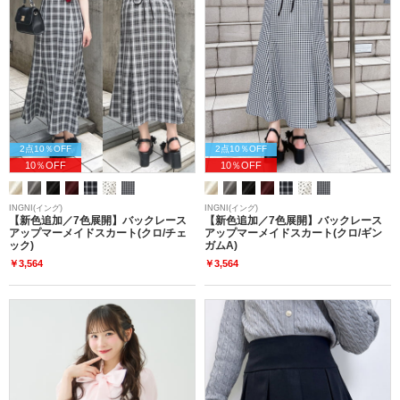
2点10％OFF
2点10％OFF
10％OFF
10％OFF
INGNI(イング)
INGNI(イング)
【新色追加／7色展開】バックレース
【新色追加／7色展開】バックレース
アップマーメイドスカート(クロ/チェ
アップマーメイドスカート(クロ/ギン
ック)
ガムA)
￥3,564
￥3,564