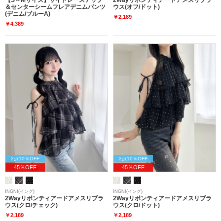
＆センターシームフレアデニムパンツ
ウス(オフ/ドット)
(デニム/ブルーA)
￥2,189
￥4,389
2点10％OFF
2点10％OFF
45％OFF
45％OFF
INGNI(イング)
INGNI(イング)
2Wayリボンティアードアメスリブラ
2Wayリボンティアードアメスリブラ
ウス(クロ/チェック)
ウス(クロ/ドット)
￥2,189
￥2,189