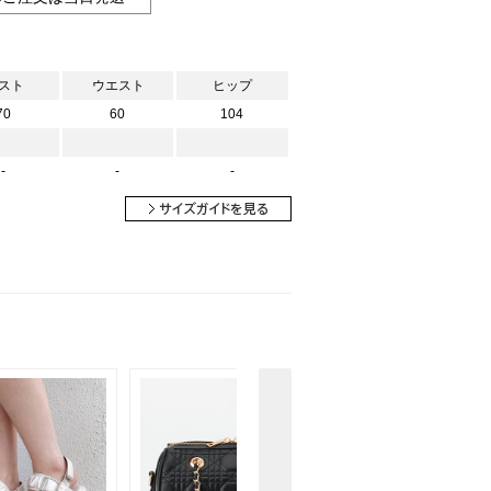
スト
ウエスト
ヒップ
70
60
104
-
-
-