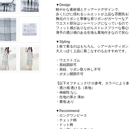
▼Design
軽やかな素材感とティアードデザインで、
歩くたびに揺れるシルエットが上品な雰囲気を
胸元のリボンと華奢な肩リボンがガーリーなア
ウエスト部分はシャーリングになっているので
フィット感がありながらストレスフリーな着心
薄手の透け感のある生地も裏地付きなので安心
▼Styling
１枚で着るのはもちろん、シアーカーディガン
大人っぽく上品に着こなすのもおすすめです。
・ウエストゴム
・肩紐調節可
・肩紐、リボン取り外し不可
・ボタン開閉不可
【以下オフチェック/クロ参考。カラーにより
・透け感:透ける（表地）
・伸縮性:なし
・生地の厚さ:薄め
・裏地:あり
▼Recommend
・ロングワンピース
・チェック柄
・ドット柄