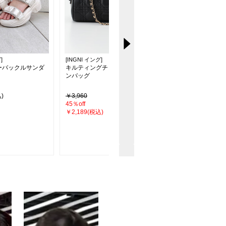
]
[INGNI イング]
[INGNI イング]
ーバックルサンダ
キルティングチェーンボスト
キルトビジューサンダ
ンバッグ
)
￥3,960
￥4,950(税込)
45％off
￥2,189(税込)