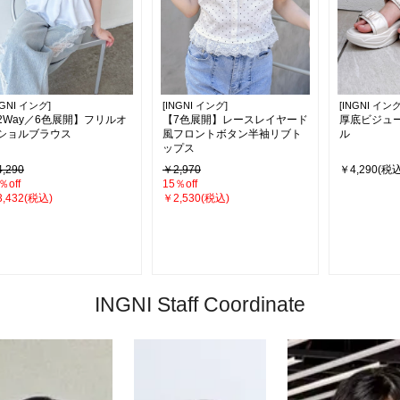
NGNI イング]
[INGNI イング]
[INGNI イング
2Way／6色展開】フリルオ
【7色展開】レースレイヤード
厚底ビジュ
ショルブラウス
風フロントボタン半袖リブト
ル
ップス
,290
￥2,970
￥4,290(税込
％off
15％off
,432(税込)
￥2,530(税込)
INGNI Staff Coordinate