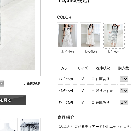
￥5,390(税込)
ｵﾌﾄﾞｯﾄ/ｸﾛ
ｵﾌﾎﾜｲﾄ/ｸﾛ
ｵﾌﾁｪｯｸ/ｸﾛ
カラー
サイズ
在庫状況
購入数
ｵﾌﾄﾞｯﾄ/ｸﾛ
M
Ｏ 在庫あり
ｵﾌﾎﾜｲﾄ/ｸﾛ
M
△ 残りわずか
ｵﾌﾁｪｯｸ/ｸﾛ
M
Ｏ 在庫あり
【ふんわり広がるティアードシルエットが目を