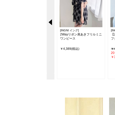
[INGNI イング]
[INGNI イング]
[I
】
【新色追加】シアーティアー
2Wayリボン肩あきフリルミニ
【
ドスカート
ワンピース
フ
￥4,290
￥4,389(税込)
￥4
26％off
20
￥3,190(税込)
￥3