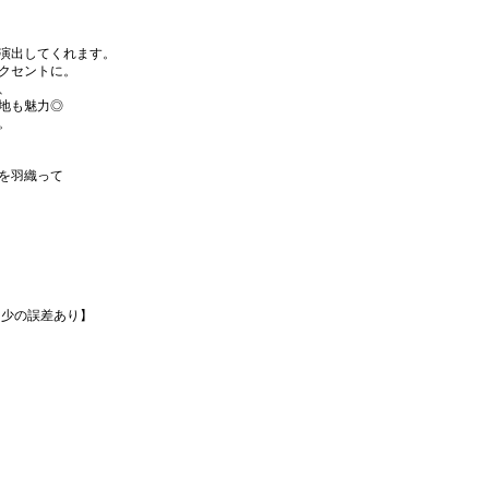
演出してくれます。
クセントに。
、
地も魅力◎
。
を羽織って
多少の誤差あり】