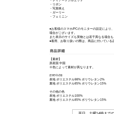
・ティアードシルエット
・リボン
・写真映え
・ガーリー
・フェミニン
●お客様のスマホ/PCのモニターの設定により
場合がございます。
また表示のサイズも実物とは若干異なる場合も
●着用、お取り扱いの際は、商品に付いている
【素材】
原産国 中国
※色によって素材が異なります。
ｵﾌﾎﾜｲﾄ/ｸﾛ
表地 ポリエステル98% ポリウレタン2%
裏地 ポリエステル85% ポリウレタン15%
その他の色
表地 ポリエステル100%
裏地 ポリエステル85% ポリウレタン15%
平日、土曜14時まで