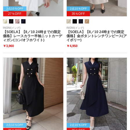
2点10％OFF
2点10％OFF
27％OFF
35％OFF
INGNI(イング)
INGNI(イング)
【SOELA】【8／10 24時までの限定
【SOELA】【8／10 24時までの限定
価格】レースカラー半袖ニットカーデ
価格】金ボタントレンチワンピース(ア
ィガン(コン/オフホワイト)
イボリー)
￥3,960
￥4,950
2点10％OFF
2点10％OFF