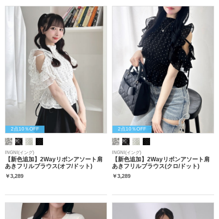
2点10％OFF
2点10％OFF
INGNI(イング)
INGNI(イング)
【新色追加】2Wayリボンアソート肩
【新色追加】2Wayリボンアソート肩
あきフリルブラウス(オフ/ドット)
あきフリルブラウス(クロ/ドット)
￥3,289
￥3,289