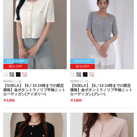
2点10％OFF
2点10％OFF
36％OFF
36％OFF
INGNI(イング)
INGNI(イング)
【SOELA】【8／10 24時までの限定
【SOELA】【8／10 24時までの限定
価格】金ボタンミラノリブ半袖ニット
価格】金ボタンミラノリブ半袖ニット
カーディガン(アイボリー)
カーディガン(グレー)
￥3,850
￥3,850