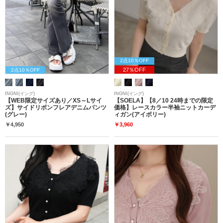
2点10％OFF
27％OFF
2点10％OFF
INGNI(イング)
INGNI(イング)
【WEB限定サイズあり／XS～Lサイ
【SOELA】【8／10 24時までの限定
ズ】サイドリボンフレアデニムパンツ
価格】レースカラー半袖ニットカーデ
(グレー)
ィガン(アイボリー)
￥4,950
￥3,960