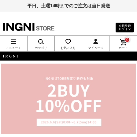
平日、土曜14時までのご注文は当日発送
会員登録
ログイン
INGNI（イン
0
グ）公式通
メニュー＋
カテゴリ
お気に入り
マイページ
カート
販｜INGNI
INGNI
STORE