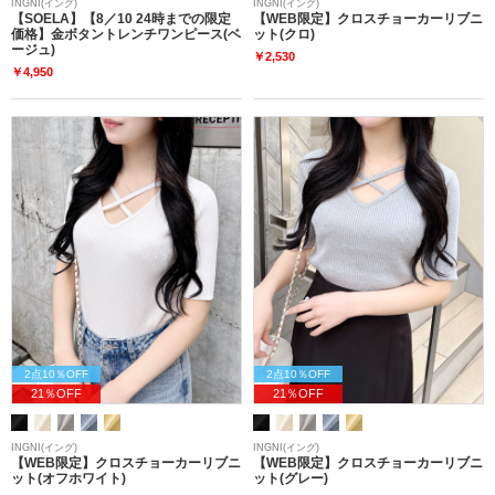
INGNI(イング)
INGNI(イング)
【SOELA】【8／10 24時までの限定
【WEB限定】クロスチョーカーリブニ
価格】金ボタントレンチワンピース(ベ
ット(クロ)
ージュ)
￥2,530
￥4,950
2点10％OFF
2点10％OFF
21％OFF
21％OFF
INGNI(イング)
INGNI(イング)
【WEB限定】クロスチョーカーリブニ
【WEB限定】クロスチョーカーリブニ
ット(オフホワイト)
ット(グレー)