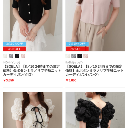
2点10％OFF
2点10％OFF
36％OFF
36％OFF
INGNI(イング)
INGNI(イング)
【SOELA】【8／10 24時までの限定
【SOELA】【8／10 24時までの限定
価格】金ボタンミラノリブ半袖ニット
価格】金ボタンミラノリブ半袖ニット
カーディガン(クロ)
カーディガン(ピンク)
￥3,850
￥3,850