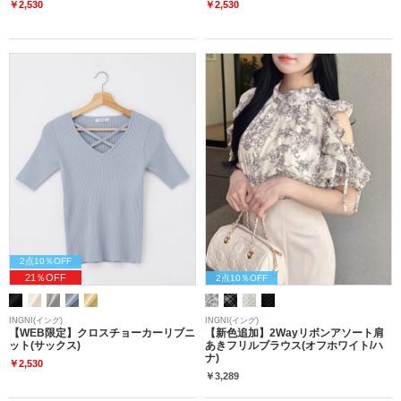
￥2,530
￥2,530
2点10％OFF
21％OFF
2点10％OFF
INGNI(イング)
INGNI(イング)
【WEB限定】クロスチョーカーリブニ
【新色追加】2Wayリボンアソート肩
ット(サックス)
あきフリルブラウス(オフホワイト/ハ
ナ)
￥2,530
￥3,289