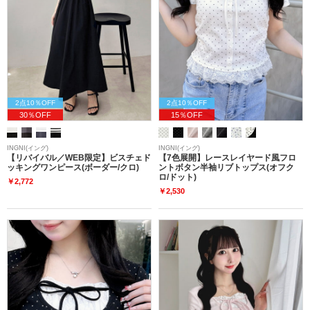
2点10％OFF
2点10％OFF
30％OFF
15％OFF
INGNI(イング)
INGNI(イング)
【リバイバル／WEB限定】ビスチェド
【7色展開】レースレイヤード風フロ
ッキングワンピース(ボーダー/クロ)
ントボタン半袖リブトップス(オフク
ロ/ドット)
￥2,772
￥2,530