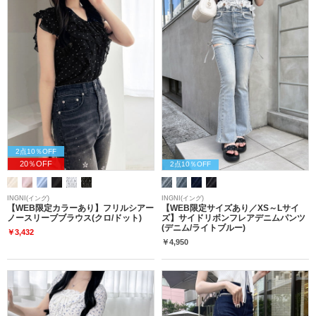
2点10％OFF
20％OFF
2点10％OFF
INGNI(イング)
INGNI(イング)
【WEB限定カラーあり】フリルシアー
【WEB限定サイズあり／XS～Lサイ
ノースリーブブラウス(クロ/ドット)
ズ】サイドリボンフレアデニムパンツ
(デニム/ライトブルー)
￥3,432
￥4,950