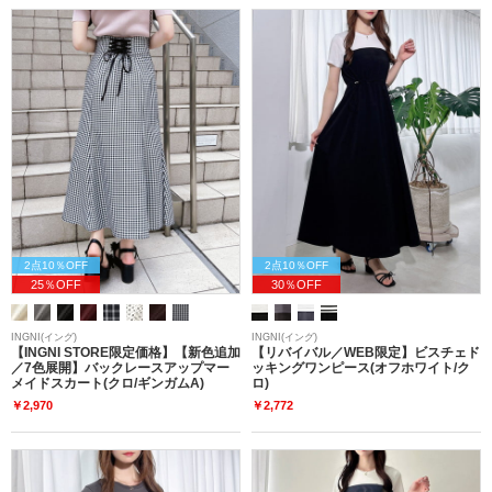
2点10％OFF
2点10％OFF
25％OFF
30％OFF
INGNI(イング)
INGNI(イング)
【INGNI STORE限定価格】【新色追加
【リバイバル／WEB限定】ビスチェド
／7色展開】バックレースアップマー
ッキングワンピース(オフホワイト/ク
メイドスカート(クロ/ギンガムA)
ロ)
￥2,970
￥2,772