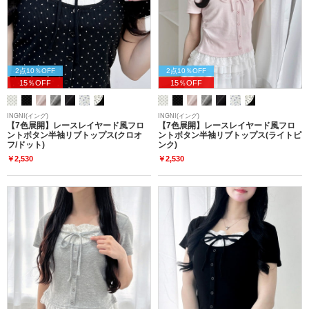
2点10％OFF
2点10％OFF
15％OFF
15％OFF
INGNI(イング)
INGNI(イング)
【7色展開】レースレイヤード風フロ
【7色展開】レースレイヤード風フロ
ントボタン半袖リブトップス(クロオ
ントボタン半袖リブトップス(ライトピ
フ/ドット)
ンク)
￥2,530
￥2,530