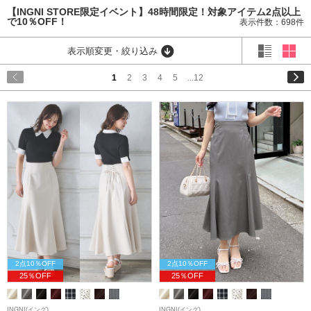
【INGNI STORE限定イベント】48時間限定！対象アイテム2点以上
で10％OFF！
表示件数：698件
表示順変更・絞り込み
1
2
3
4
5
...12
2点10％OFF
2点10％OFF
25％OFF
25％OFF
INGNI(イング)
INGNI(イング)