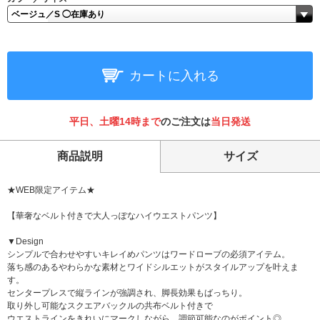
カートに入れる
平日、土曜14時まで
のご注文は
当日発送
商品説明
サイズ
★WEB限定アイテム★
【華奢なベルト付きで大人っぽなハイウエストパンツ】
▼Design
シンプルで合わせやすいキレイめパンツはワードローブの必須アイテム。
落ち感のあるやわらかな素材とワイドシルエットがスタイルアップを叶えま
す。
センタープレスで縦ラインが強調され、脚長効果もばっちり。
取り外し可能なスクエアバックルの共布ベルト付きで
ウエストラインをきれいにマークしながら、調節可能なのがポイント◎