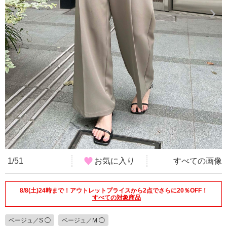
1/51
お気に入り
すべての画像
8/8(土)24時まで！アウトレットプライスから2点でさらに20％OFF！
すべての対象商品
ベージュ／S ◯
ベージュ／M ◯