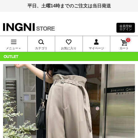
平日、土曜14時までのご注文は当日発送
会員登録
ログイン
INGNI（イン
0
グ）公式通
メニュー＋
カテゴリ
お気に入り
マイページ
カート
販｜INGNI
OUTLET
STORE