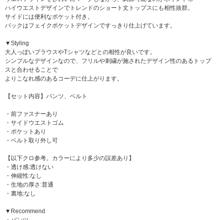
ハイウエストデザインでトレンドのショート丈トップスにも相性抜群。
サイドには便利なポケット付き。
バックはフェイクポケットデザインですっきり仕上げています。
▼Styling
大人っぽいブラウスやTシャツなどとの相性が良いです。
シンプルなデザインなので、フリルや刺繍が施されたデザイン性のあるトップ
スと合わせることで
よりこなれ感のあるコーデに仕上がります。
【セット内容】パンツ、ベルト
・前ファスナーあり
・サイドウエストゴム
・ポケットあり
・ベルト取り外し可
【以下クロ参考。カラーにより多少の誤差あり】
・透け感:透けない
・伸縮性:なし
・生地の厚さ:普通
・裏地:なし
▼Recommend