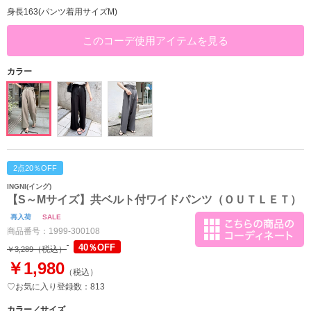
身長163(パンツ着用サイズM)
このコーデ使用アイテムを見る
カラー
2点20％OFF
INGNI(イング)
【S～Mサイズ】共ベルト付ワイドパンツ（ＯＵＴＬＥＴ）
再入荷
SALE
商品番号：
1999-300108
40％OFF
（税込）
￥3,289
￥1,980
（税込）
♡お気に入り登録数：813
カラー／サイズ