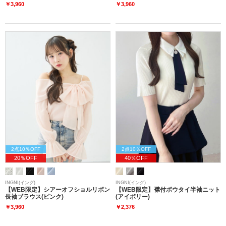
￥3,960
￥3,960
2点10％OFF
2点10％OFF
20％OFF
40％OFF
INGNI(イング)
INGNI(イング)
【WEB限定】シアーオフショルリボン
【WEB限定】襟付ボウタイ半袖ニット
長袖ブラウス(ピンク)
(アイボリー)
￥3,960
￥2,376