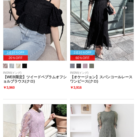
2点10％OFF
2点10％OFF
20％OFF
60％OFF
INGNI(イング)
INGNI(イング)
【WEB限定】ツイードペプラムオフシ
【オケージョン】スパンコールレース
ョルブラウス(クロ)
ワンピース(クロ)
￥3,960
￥3,916