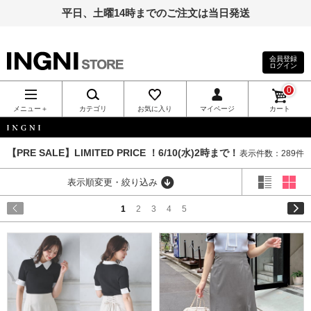
平日、土曜14時までのご注文は当日発送
会員登録
ログイン
INGNI（イン
0
グ）公式通
メニュー＋
カテゴリ
お気に入り
マイページ
カート
販｜INGNI
INGNI
【PRE SALE】LIMITED PRICE ！6/10(水)2時まで！
表示件数：289件
STORE
表示順変更・絞り込み
1
2
3
4
5