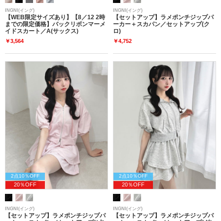
INGNI(イング)
INGNI(イング)
【WEB限定サイズあり】【8／12 2時
【セットアップ】ラメポンチジップパ
までの限定価格】バックリボンマーメ
ーカー＋スカパン／セットアップ(ク
イドスカート／A(サックス)
ロ)
￥3,564
￥4,752
2点10％OFF
2点10％OFF
20％OFF
20％OFF
INGNI(イング)
INGNI(イング)
【セットアップ】ラメポンチジップパ
【セットアップ】ラメポンチジップパ