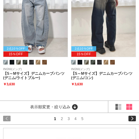
2点10％OFF
2点10％OFF
15％OFF
15％OFF
INGNI(イング)
INGNI(イング)
【S～Mサイズ】デニムカーブパンツ
【S～Mサイズ】デニムカーブパンツ
(デニム/ライトブルー)
(デニム/コン)
￥3,630
￥3,630
表示順変更・絞り込み
1
2
3
4
5