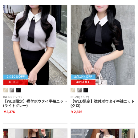
2点10％OFF
2点10％OFF
40％OFF
40％OFF
INGNI(イング)
INGNI(イング)
【WEB限定】襟付ボウタイ半袖ニット
【WEB限定】襟付ボウタイ半袖ニット
(ライトグレー)
(クロ)
￥2,376
￥2,376