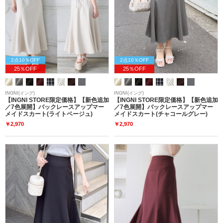
2点10％OFF
2点10％OFF
25％OFF
25％OFF
INGNI(イング)
INGNI(イング)
【INGNI STORE限定価格】【新色追加
【INGNI STORE限定価格】【新色追加
／7色展開】バックレースアップマー
／7色展開】バックレースアップマー
メイドスカート(ライトベージュ)
メイドスカート(チャコールグレー)
￥2,970
￥2,970