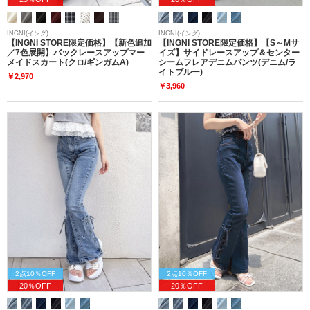
INGNI(イング)
INGNI(イング)
【INGNI STORE限定価格】【新色追加
【INGNI STORE限定価格】【S～Mサ
／7色展開】バックレースアップマー
イズ】サイドレースアップ＆センター
メイドスカート(クロ/ギンガムA)
シームフレアデニムパンツ(デニム/ラ
イトブルー)
￥2,970
￥3,960
2点10％OFF
2点10％OFF
20％OFF
20％OFF