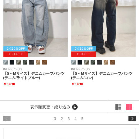
2点10％OFF
2点10％OFF
15％OFF
15％OFF
INGNI(イング)
INGNI(イング)
【S～Mサイズ】デニムカーブパンツ
【S～Mサイズ】デニムカーブパンツ
(デニム/ライトブルー)
(デニム/コン)
￥3,630
￥3,630
表示順変更・絞り込み
1
2
3
4
5