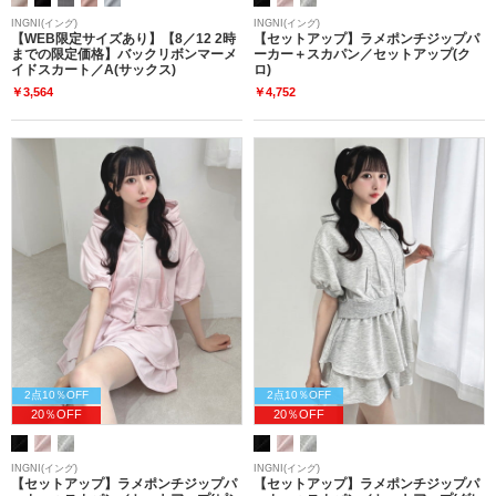
INGNI(イング)
INGNI(イング)
【WEB限定サイズあり】【8／12 2時
【セットアップ】ラメポンチジップパ
までの限定価格】バックリボンマーメ
ーカー＋スカパン／セットアップ(ク
イドスカート／A(サックス)
ロ)
￥3,564
￥4,752
2点10％OFF
2点10％OFF
20％OFF
20％OFF
INGNI(イング)
INGNI(イング)
【セットアップ】ラメポンチジップパ
【セットアップ】ラメポンチジップパ