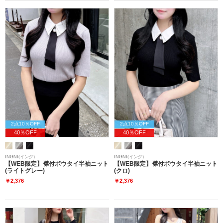
2点10％OFF
2点10％OFF
40％OFF
40％OFF
INGNI(イング)
INGNI(イング)
【WEB限定】襟付ボウタイ半袖ニット
【WEB限定】襟付ボウタイ半袖ニット
(ライトグレー)
(クロ)
￥2,376
￥2,376