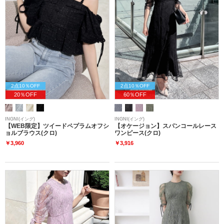
2点10％OFF
2点10％OFF
20％OFF
60％OFF
INGNI(イング)
INGNI(イング)
【WEB限定】ツイードペプラムオフシ
【オケージョン】スパンコールレース
ョルブラウス(クロ)
ワンピース(クロ)
￥3,960
￥3,916