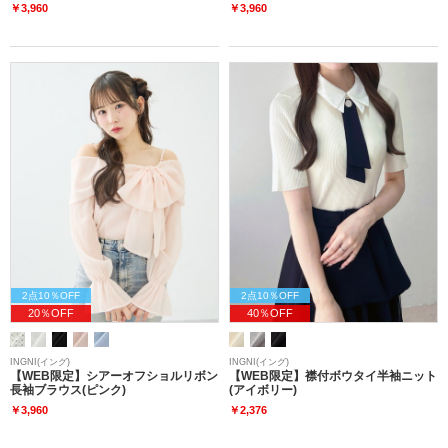
￥3,960
￥3,960
2点10％OFF
2点10％OFF
20％OFF
40％OFF
INGNI(イング)
INGNI(イング)
【WEB限定】シアーオフショルリボン
【WEB限定】襟付ボウタイ半袖ニット
長袖ブラウス(ピンク)
(アイボリー)
￥3,960
￥2,376