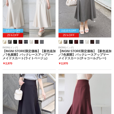
2点10％OFF
2点10％OFF
25％OFF
25％OFF
INGNI(イング)
INGNI(イング)
【INGNI STORE限定価格】【新色追加
【INGNI STORE限定価格】【新色追加
／7色展開】バックレースアップマー
／7色展開】バックレースアップマー
メイドスカート(ライトベージュ)
メイドスカート(チャコールグレー)
￥2,970
￥2,970