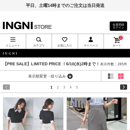
平日、土曜14時までのご注文は当日発送
会員登録
ログイン
INGNI（イン
0
グ）公式通
メニュー＋
カテゴリ
お気に入り
マイページ
カート
販｜INGNI
INGNI
【PRE SALE】LIMITED PRICE ！6/10(水)2時まで！
表示件数：285件
STORE
表示順変更・絞り込み
1
2
3
4
5