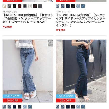
INGNI(イング)
INGNI(イング)
【INGNI STORE限定価格】【新色追加
【INGNI STORE限定価格】【S～Mサ
／7色展開】バックレースアップマー
イズ】サイドレースアップ＆センター
メイドスカート(クロ/ギンガムA)
シームフレアデニムパンツ(デニム/ラ
イトブルー)
￥2,970
￥3,960
2点10％OFF
2点10％OFF
20％OFF
20％OFF