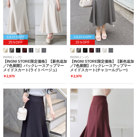
2点10％OFF
2点10％OFF
25％OFF
25％OFF
INGNI(イング)
INGNI(イング)
【INGNI STORE限定価格】【新色追加
【INGNI STORE限定価格】【新色追加
／7色展開】バックレースアップマー
／7色展開】バックレースアップマー
メイドスカート(ライトベージュ)
メイドスカート(チャコールグレー)
￥2,970
￥2,970