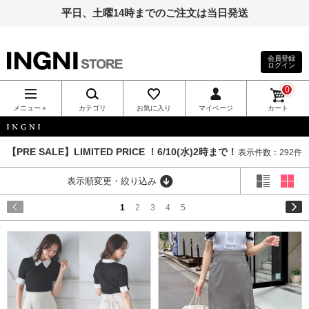
平日、土曜14時までのご注文は当日発送
会員登録
ログイン
INGNI（イン
0
グ）公式通
メニュー＋
カテゴリ
お気に入り
マイページ
カート
販｜INGNI
INGNI
【PRE SALE】LIMITED PRICE ！6/10(水)2時まで！
表示件数：292件
STORE
表示順変更・絞り込み
1
2
3
4
5