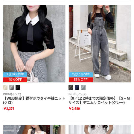
2点10％OFF
2点10％OFF
40％OFF
55％OFF
INGNI(イング)
INGNI(イング)
【WEB限定】襟付ボウタイ半袖ニット
【8／12 2時までの限定価格】【S～M
(クロ)
サイズ】デニムサロペット(グレー)
￥2,376
￥2,689