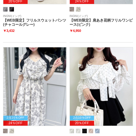
20％OFF
24％OFF
INGNI(イング)
INGNI(イング)
【WEB限定】フリルスウェットパンツ
【WEB限定】肩あき花柄フリルワンピ
(チャコールグレー)
ース(ピンク)
￥3,432
￥4,950
2点10％OFF
2点10％OFF
24％OFF
20％OFF