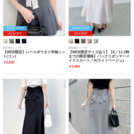
2点10％OFF
2点10％OFF
41％OFF
10％OFF
INGNI(イング)
INGNI(イング)
【WEB限定】レースボウタイ半袖ニッ
【WEB限定サイズあり】【8／12 2時
ト(コン)
までの限定価格】バックリボンマーメ
イドスカート／A(ライトベージュ)
￥2,530
￥3,564