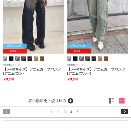
2点10％OFF
2点10％OFF
15％OFF
15％OFF
INGNI(イング)
INGNI(イング)
【S～Mサイズ】デニムカーブパンツ
【S～Mサイズ】デニムカーブパンツ
(デニム/コン)
(デニム/ブルー)
￥3,630
￥3,630
表示順変更・絞り込み
1
2
3
4
5