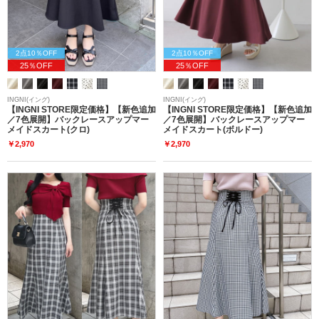
2点10％OFF
2点10％OFF
25％OFF
25％OFF
INGNI(イング)
INGNI(イング)
【INGNI STORE限定価格】【新色追加
【INGNI STORE限定価格】【新色追加
／7色展開】バックレースアップマー
／7色展開】バックレースアップマー
メイドスカート(クロ)
メイドスカート(ボルドー)
￥2,970
￥2,970