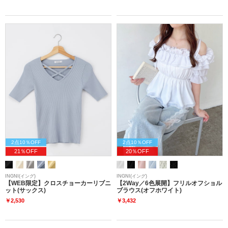
2点10％OFF
2点10％OFF
21％OFF
20％OFF
INGNI(イング)
INGNI(イング)
【WEB限定】クロスチョーカーリブニ
【2Way／6色展開】フリルオフショル
ット(サックス)
ブラウス(オフホワイト)
￥2,530
￥3,432