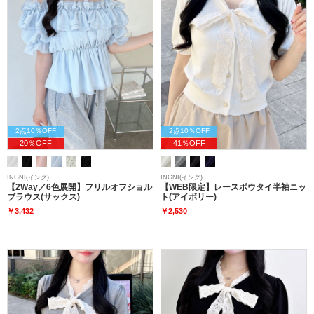
2点10％OFF
2点10％OFF
20％OFF
41％OFF
INGNI(イング)
INGNI(イング)
【2Way／6色展開】フリルオフショル
【WEB限定】レースボウタイ半袖ニッ
ブラウス(サックス)
ト(アイボリー)
￥3,432
￥2,530