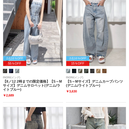
2点10％OFF
2点10％OFF
55％OFF
15％OFF
INGNI(イング)
INGNI(イング)
【8／12 2時までの限定価格】【S～M
【S～Mサイズ】デニムカーブパンツ
サイズ】デニムサロペット(デニム/ラ
(デニム/ライトブルー)
イトブルー)
￥3,630
￥2,689