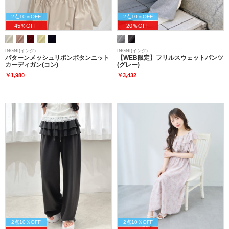
2点10％OFF
2点10％OFF
45％OFF
20％OFF
INGNI(イング)
INGNI(イング)
パターンメッシュリボンボタンニット
【WEB限定】フリルスウェットパンツ
カーディガン(コン)
(グレー)
￥1,980
￥3,432
2点10％OFF
2点10％OFF