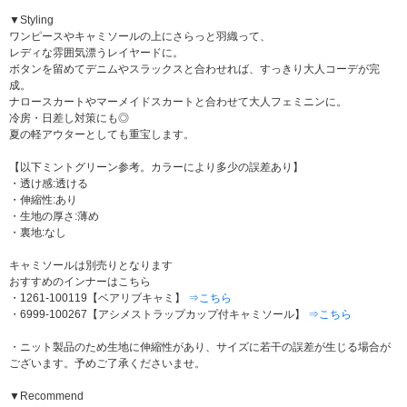
▼Styling
ワンピースやキャミソールの上にさらっと羽織って、
レディな雰囲気漂うレイヤードに。
ボタンを留めてデニムやスラックスと合わせれば、すっきり大人コーデが完
成。
ナロースカートやマーメイドスカートと合わせて大人フェミニンに。
冷房・日差し対策にも◎
夏の軽アウターとしても重宝します。
【以下ミントグリーン参考。カラーにより多少の誤差あり】
・透け感:透ける
・伸縮性:あり
・生地の厚さ:薄め
・裏地:なし
キャミソールは別売りとなります
おすすめのインナーはこちら
・1261-100119【ベアリブキャミ】
⇒こちら
・6999-100267【アシメストラップカップ付キャミソール】
⇒こちら
・ニット製品のため生地に伸縮性があり、サイズに若干の誤差が生じる場合が
ございます。予めご了承くださいませ。
▼Recommend