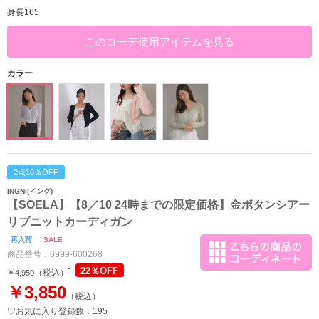
身長165
このコーデ使用アイテムを見る
カラー
2点10％OFF
INGNI(イング)
【SOELA】【8／10 24時までの限定価格】金ボタンシアー
リブニットカーディガン
再入荷
SALE
商品番号：
6999-600268
22％OFF
（税込）
￥4,950
￥3,850
（税込）
♡お気に入り登録数：195