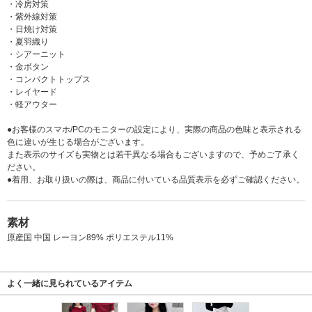
・冷房対策
・紫外線対策
・日焼け対策
・夏羽織り
・シアーニット
・金ボタン
・コンパクトトップス
・レイヤード
・軽アウター
●お客様のスマホ/PCのモニターの設定により、実際の商品の色味と表示される
色に違いが生じる場合がございます。
また表示のサイズも実物とは若干異なる場合もございますので、予めご了承く
ださい。
●着用、お取り扱いの際は、商品に付いている品質表示を必ずご確認ください。
素材
原産国 中国 レーヨン89% ポリエステル11%
よく一緒に見られているアイテム