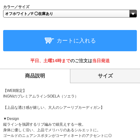
カラー／サイズ
カートに入れる
平日、土曜14時まで
のご注文は
当日発送
商品説明
サイズ
【WEB限定】
INGNIのプレミアムラインSOELA（ソエラ）
【上品な透け感が嬉しい、大人のシアーリブカーディガン】
▼Design
縦ラインを強調するリブ編みで細見えする一枚。
身体に優しく沿い、上品でメリハリのあるシルエットに。
ゴールドのニュアンスボタンがコーディネートのアクセントに◎