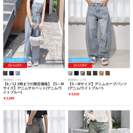
2点10％OFF
2点10％OFF
55％OFF
15％OFF
INGNI(イング)
INGNI(イング)
【8／12 2時までの限定価格】【S～M
【S～Mサイズ】デニムカーブパンツ
サイズ】デニムサロペット(デニム/ラ
(デニム/ライトブルー)
イトブルー)
￥3,630
￥2,689