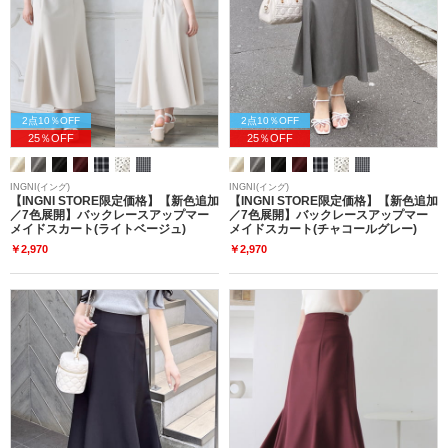
2点10％OFF
2点10％OFF
25％OFF
25％OFF
INGNI(イング)
INGNI(イング)
【INGNI STORE限定価格】【新色追加
【INGNI STORE限定価格】【新色追加
／7色展開】バックレースアップマー
／7色展開】バックレースアップマー
メイドスカート(ライトベージュ)
メイドスカート(チャコールグレー)
￥2,970
￥2,970