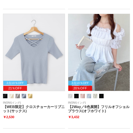
2点10％OFF
2点10％OFF
21％OFF
20％OFF
INGNI(イング)
INGNI(イング)
【WEB限定】クロスチョーカーリブニ
【2Way／6色展開】フリルオフショル
ット(サックス)
ブラウス(オフホワイト)
￥2,530
￥3,432