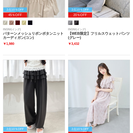
2点10％OFF
2点10％OFF
45％OFF
20％OFF
INGNI(イング)
INGNI(イング)
パターンメッシュリボンボタンニット
【WEB限定】フリルスウェットパンツ
カーディガン(コン)
(グレー)
￥1,980
￥3,432
2点10％OFF
2点10％OFF