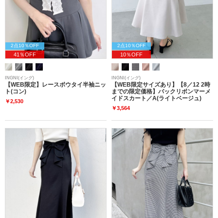
2点10％OFF
2点10％OFF
41％OFF
10％OFF
INGNI(イング)
INGNI(イング)
【WEB限定】レースボウタイ半袖ニッ
【WEB限定サイズあり】【8／12 2時
ト(コン)
までの限定価格】バックリボンマーメ
イドスカート／A(ライトベージュ)
￥2,530
￥3,564