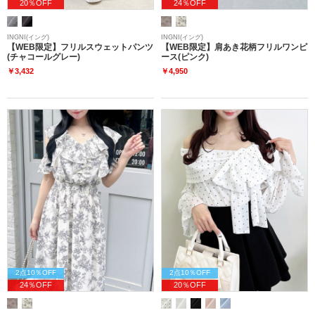
20％OFF
24％OFF
INGNI(イング)
INGNI(イング)
【WEB限定】フリルスウェットパンツ
【WEB限定】肩あき花柄フリルワンピ
(チャコールグレー)
ース(ピンク)
￥3,432
￥4,950
2点10％OFF
2点10％OFF
24％OFF
20％OFF