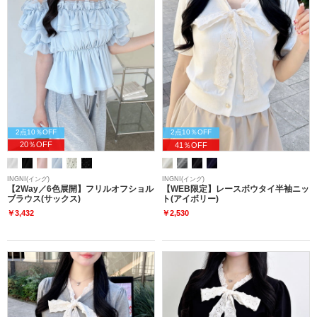
2点10％OFF
2点10％OFF
20％OFF
41％OFF
INGNI(イング)
INGNI(イング)
【2Way／6色展開】フリルオフショル
【WEB限定】レースボウタイ半袖ニッ
ブラウス(サックス)
ト(アイボリー)
￥3,432
￥2,530