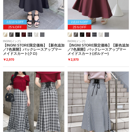
2点10％OFF
2点10％OFF
25％OFF
25％OFF
INGNI(イング)
INGNI(イング)
【INGNI STORE限定価格】【新色追加
【INGNI STORE限定価格】【新色追加
／7色展開】バックレースアップマー
／7色展開】バックレースアップマー
メイドスカート(クロ)
メイドスカート(ボルドー)
￥2,970
￥2,970