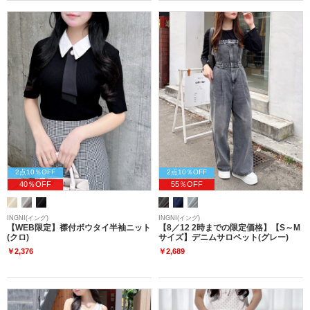
2点10％OFF
2点10％OFF
40％OFF
55％OFF
INGNI(イング)
INGNI(イング)
【WEB限定】襟付ボウタイ半袖ニット
【8／12 2時までの限定価格】【S～M
(クロ)
サイズ】デニムサロペット(グレー)
￥2,376
￥2,689