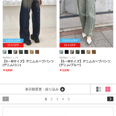
2点10％OFF
2点10％OFF
15％OFF
15％OFF
INGNI(イング)
INGNI(イング)
【S～Mサイズ】デニムカーブパンツ
【S～Mサイズ】デニムカーブパンツ
(デニム/コン)
(デニム/ブルー)
￥3,630
￥3,630
表示順変更・絞り込み
1
2
3
4
5