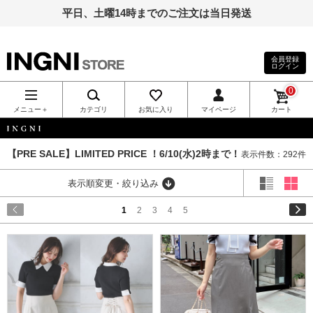
平日、土曜14時までのご注文は当日発送
会員登録
ログイン
INGNI（イン
0
グ）公式通
メニュー＋
カテゴリ
お気に入り
マイページ
カート
販｜INGNI
INGNI
【PRE SALE】LIMITED PRICE ！6/10(水)2時まで！
表示件数：292件
STORE
表示順変更・絞り込み
1
2
3
4
5