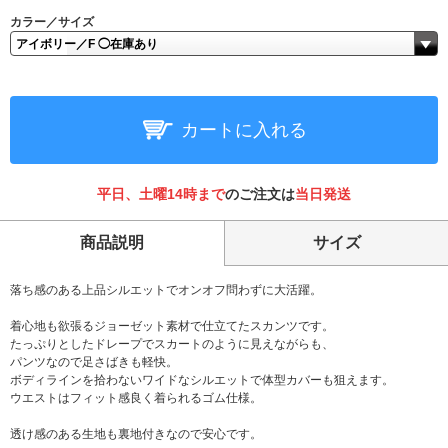
カラー／サイズ
カートに入れる
平日、土曜14時まで
のご注文は
当日発送
商品説明
サイズ
落ち感のある上品シルエットでオンオフ問わずに大活躍。
着心地も欲張るジョーゼット素材で仕立てたスカンツです。
たっぷりとしたドレープでスカートのように見えながらも、
パンツなので足さばきも軽快。
ボディラインを拾わないワイドなシルエットで体型カバーも狙えます。
ウエストはフィット感良く着られるゴム仕様。
透け感のある生地も裏地付きなので安心です。