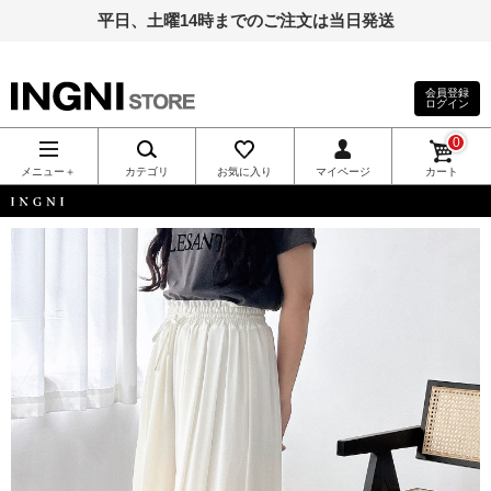
平日、土曜14時までのご注文は当日発送
会員登録
ログイン
INGNI（イン
0
グ）公式通
メニュー＋
カテゴリ
お気に入り
マイページ
カート
販｜INGNI
INGNI
STORE