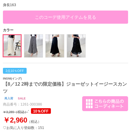
身長163
このコーデ使用アイテムを見る
カラー
2点10％OFF
INGNI(イング)
【8／12 2時までの限定価格】ジョーゼットイージースカン
ツ
再入荷
SALE
商品番号：
1261-300386
10％OFF
（税込）
￥3,289
￥2,960
（税込）
♡お気に入り登録数：151