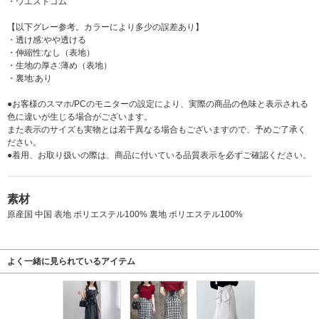
・ウエストゴム
【以下グレー参考。カラーにより多少の誤差あり】
・透け感:やや透ける
・伸縮性:なし（表地）
・生地の厚さ:薄め（表地）
・裏地:あり
●お客様のスマホ/PCのモニターの設定により、実際の商品の色味と表示される
色に違いが生じる場合がございます。
また表示のサイズも実物とは若干異なる場合もございますので、予めご了承く
ださい。
●着用、お取り扱いの際は、商品に付いている品質表示を必ずご確認ください。
素材
原産国 中国 表地 ポリエステル100% 裏地 ポリエステル100%
よく一緒に見られているアイテム