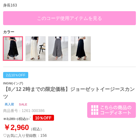
身長163
このコーデ使用アイテムを見る
カラー
2点10％OFF
INGNI(イング)
【8／12 2時までの限定価格】ジョーゼットイージースカン
ツ
再入荷
SALE
商品番号：
1261-300386
10％OFF
（税込）
￥3,289
￥2,960
（税込）
♡お気に入り登録数：156