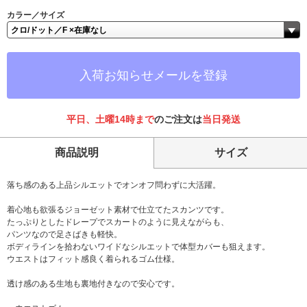
カラー／サイズ
入荷お知らせメールを登録
平日、土曜14時まで
のご注文は
当日発送
商品説明
サイズ
落ち感のある上品シルエットでオンオフ問わずに大活躍。
着心地も欲張るジョーゼット素材で仕立てたスカンツです。
たっぷりとしたドレープでスカートのように見えながらも、
パンツなので足さばきも軽快。
ボディラインを拾わないワイドなシルエットで体型カバーも狙えます。
ウエストはフィット感良く着られるゴム仕様。
透け感のある生地も裏地付きなので安心です。