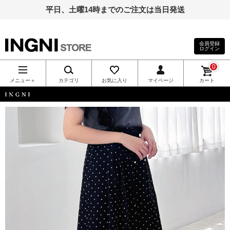
平日、土曜14時までのご注文は当日発送
会員登録
ログイン
INGNI（イン
0
グ）公式通
メニュー＋
カテゴリ
お気に入り
マイページ
カート
販｜INGNI
INGNI
STORE